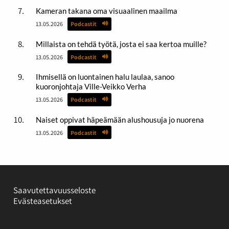
Kameran takana oma visuaalinen maailma
13.05.2026
Podcastit
Millaista on tehdä työtä, josta ei saa kertoa muille?
13.05.2026
Podcastit
Ihmisellä on luontainen halu laulaa, sanoo
kuoronjohtaja Ville-Veikko Verha
13.05.2026
Podcastit
Naiset oppivat häpeämään alushousuja jo nuorena
13.05.2026
Podcastit
Saavutettavuusseloste
Evästeasetukset