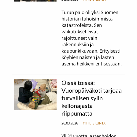
Turun palo oli yksi Suomen
historian tuhoisimmista
katastrofeista. Sen
vaikutukset eivät
rajoittuneet vain
rakennuksiin ja
kaupunkikuvaan. Erityisesti
köyhien naisten ja lasten
asema heikkeni entisestään.
Öissä töissä:
Vuoropäiväkoti tarjoaa
turvallisen sylin
kellonajasta
riippumatta
26.03.2026
YHTEISKUNTA
Yli 30 vuotta lastenhoidon