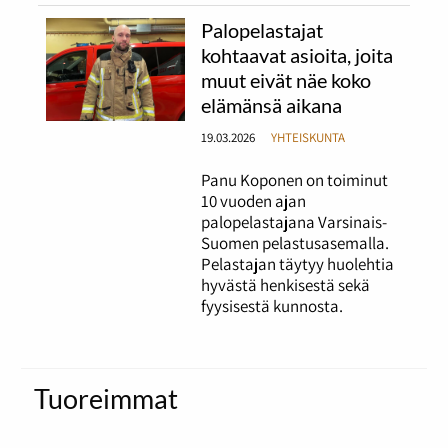
Palopelastajat
kohtaavat asioita, joita
muut eivät näe koko
elämänsä aikana
19.03.2026
YHTEISKUNTA
Panu Koponen on toiminut
10 vuoden ajan
palopelastajana Varsinais-
Suomen pelastusasemalla.
Pelastajan täytyy huolehtia
hyvästä henkisestä sekä
fyysisestä kunnosta.
Tuoreimmat