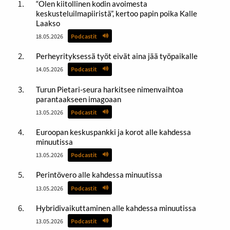
“Olen kiitollinen kodin avoimesta
keskusteluilmapiiristä”, kertoo papin poika Kalle
Laakso
18.05.2026
Podcastit
Perheyrityksessä työt eivät aina jää työpaikalle
14.05.2026
Podcastit
Turun Pietari-seura harkitsee nimenvaihtoa
parantaakseen imagoaan
13.05.2026
Podcastit
Euroopan keskuspankki ja korot alle kahdessa
minuutissa
13.05.2026
Podcastit
Perintövero alle kahdessa minuutissa
13.05.2026
Podcastit
Hybridivaikuttaminen alle kahdessa minuutissa
13.05.2026
Podcastit