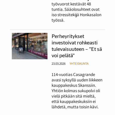
työvuorot kestävät 48
tuntia. Sääolosuhteet ovat
iso stressitekijä Honkasalon
työssä.
Perheyritykset
investoivat rohkeasti
tulevaisuuteen – "Et sä
voi pelätä"
23.03.2026
YHTEISKUNTA
114-vuotias Casagrande
avasi syksyllä uuden liikkeen
kauppakeskus Skanssiin.
Yhtiön kolmas sukupolvi oli
vielä pitkään sitä mieltä,
että kauppakeskuksiin ei
lähdetä, mutta toisin kävi.