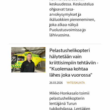
keskuudessa. Keskustelua
ohjaavat tasa-
arvokysymykset ja
ikäluokkien pieneneminen,
joka alkaa näkyä
Puolustusvoimissa jo
lähivuosina.
Pelastushelikopteri
hälytetään vain
kriittisimpiin tehtäviin -
"Kuolemaa kohtaa
lähes joka vuorossa"
26.03.2026
YHTEISKUNTA
Mikko Honkasalo toimii
pelastushelikopterin
lentäjänä Turun
tukikohdassa. Lentäjien