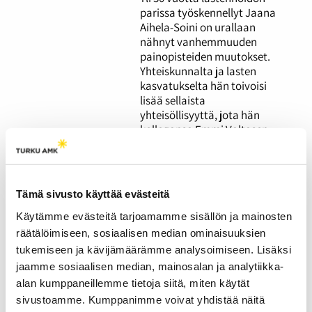
parissa työskennellyt Jaana
Aihela-Soini on urallaan
nähnyt vanhemmuuden
painopisteiden muutokset.
Yhteiskunnalta ja lasten
kasvatukselta hän toivoisi
lisää sellaista
yhteisöllisyyttä, jota hän
kollegansa Emmi Valtasen
kanssa kokee työssään
yövuoroissa.
Tämä sivusto käyttää evästeitä
"Some on monelle
Käytämme evästeitä tarjoamamme sisällön ja mainosten
nuorelle eräänlainen
räätälöimiseen, sosiaalisen median ominaisuuksien
henkireikä" – aikuiseksi
tukemiseen ja kävijämäärämme analysoimiseen. Lisäksi
kasvaminen somessa
jaamme sosiaalisen median, mainosalan ja analytiikka-
herättää ristiriitaisia
alan kumppaneillemme tietoja siitä, miten käytät
tunteita
sivustoamme. Kumppanimme voivat yhdistää näitä
26.03.2026
YHTEISKUNTA