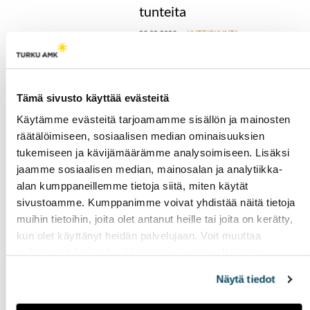
tunteita
26.03.2026
YHTEISKUNTA
Pitäisikö sosiaalinen media
kieltää alle 15-vuotiailta? 20-
ja 21-vuotiaat Johanna Varis
Tämä sivusto käyttää evästeitä
ja Mia Sormunen kertovat
mielipiteensä asiasta, sekä
Käytämme evästeitä tarjoamamme sisällön ja mainosten
pohtivat, millainen olisi
räätälöimiseen, sosiaalisen median ominaisuuksien
heidän unelmiensa some.
tukemiseen ja kävijämäärämme analysoimiseen. Lisäksi
jaamme sosiaalisen median, mainosalan ja analytiikka-
alan kumppaneillemme tietoja siitä, miten käytät
Asevelvollisuuden
sivustoamme. Kumppanimme voivat yhdistää näitä tietoja
laaja uudistus vaatisi
muihin tietoihin, joita olet antanut heille tai joita on kerätty,
useiden vuosien
kun olet käyttänyt heidän palvelujaan. Voit muuttaa
valmistelun
evästeasetuksiesi hyväksyntää sivuston alalaidassa
26.03.2026
YHTEISKUNTA
olevasta
Evästeasetukset
linkistä.
Näytä tiedot
Asevelvollisuusjärjestelmän