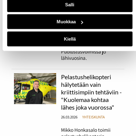
uudistaminen jakaa
Salli
mielipiteitä niin puolueiden
kuin kansalaistenkin
keskuudessa. Keskustelua
Muokkaa
ohjaavat tasa-
arvokysymykset ja
ikäluokkien pieneneminen,
Kiellä
joka alkaa näkyä
Puolustusvoimissa jo
lähivuosina.
Pelastushelikopteri
hälytetään vain
kriittisimpiin tehtäviin -
"Kuolemaa kohtaa
lähes joka vuorossa"
26.03.2026
YHTEISKUNTA
Mikko Honkasalo toimii