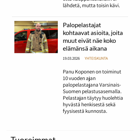
lähdetä, mutta toisin kävi.
Palopelastajat
kohtaavat asioita, joita
muut eivät näe koko
elämänsä aikana
19.03.2026
YHTEISKUNTA
Panu Koponen on toiminut
10 vuoden ajan
palopelastajana Varsinais-
Suomen pelastusasemalla.
Pelastajan täytyy huolehtia
hyvästä henkisestä sekä
fyysisestä kunnosta.
Tuoreimmat