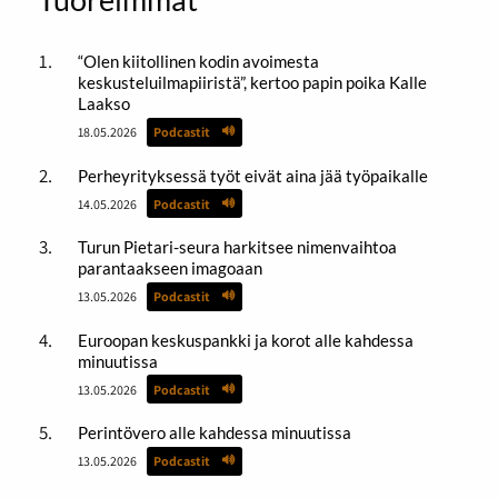
“Olen kiitollinen kodin avoimesta
keskusteluilmapiiristä”, kertoo papin poika Kalle
Laakso
18.05.2026
Podcastit
Perheyrityksessä työt eivät aina jää työpaikalle
14.05.2026
Podcastit
Turun Pietari-seura harkitsee nimenvaihtoa
parantaakseen imagoaan
13.05.2026
Podcastit
Euroopan keskuspankki ja korot alle kahdessa
minuutissa
13.05.2026
Podcastit
Perintövero alle kahdessa minuutissa
13.05.2026
Podcastit