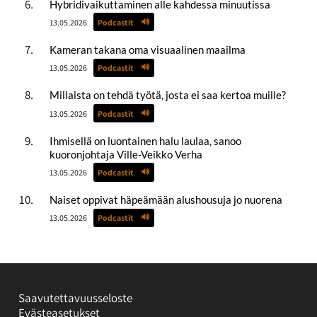
Hybridivaikuttaminen alle kahdessa minuutissa
13.05.2026
Podcastit
Kameran takana oma visuaalinen maailma
13.05.2026
Podcastit
Millaista on tehdä työtä, josta ei saa kertoa muille?
13.05.2026
Podcastit
Ihmisellä on luontainen halu laulaa, sanoo
kuoronjohtaja Ville-Veikko Verha
13.05.2026
Podcastit
Naiset oppivat häpeämään alushousuja jo nuorena
13.05.2026
Podcastit
Saavutettavuusseloste
Evästeasetukset