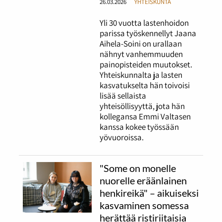
26.03.2026
YHTEISKUNTA
Yli 30 vuotta lastenhoidon
parissa työskennellyt Jaana
Aihela-Soini on urallaan
nähnyt vanhemmuuden
painopisteiden muutokset.
Yhteiskunnalta ja lasten
kasvatukselta hän toivoisi
lisää sellaista
yhteisöllisyyttä, jota hän
kollegansa Emmi Valtasen
kanssa kokee työssään
yövuoroissa.
"Some on monelle
nuorelle eräänlainen
henkireikä" – aikuiseksi
kasvaminen somessa
herättää ristiriitaisia