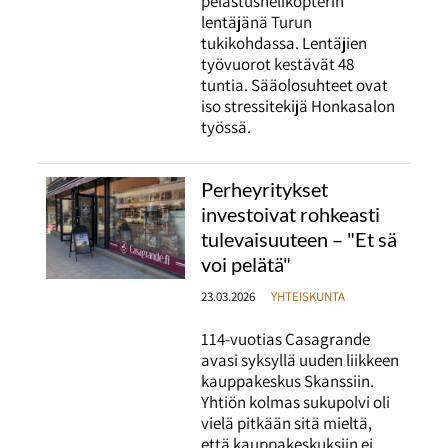
pelastushelikopterin
lentäjänä Turun
tukikohdassa. Lentäjien
työvuorot kestävät 48
tuntia. Sääolosuhteet ovat
iso stressitekijä Honkasalon
työssä.
Perheyritykset
investoivat rohkeasti
tulevaisuuteen – "Et sä
voi pelätä"
23.03.2026
YHTEISKUNTA
114-vuotias Casagrande
avasi syksyllä uuden liikkeen
kauppakeskus Skanssiin.
Yhtiön kolmas sukupolvi oli
vielä pitkään sitä mieltä,
että kauppakeskuksiin ei