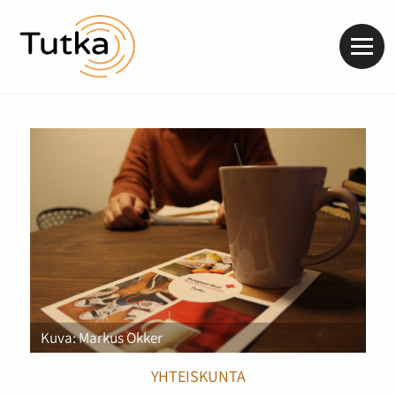
Valik
Kuva: Markus Okker
YHTEISKUNTA