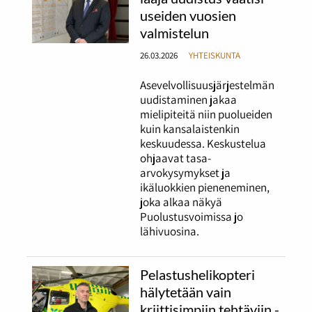
useiden vuosien
valmistelun
26.03.2026
YHTEISKUNTA
Asevelvollisuusjärjestelmän
uudistaminen jakaa
mielipiteitä niin puolueiden
kuin kansalaistenkin
keskuudessa. Keskustelua
ohjaavat tasa-
arvokysymykset ja
ikäluokkien pieneneminen,
joka alkaa näkyä
Puolustusvoimissa jo
lähivuosina.
Pelastushelikopteri
hälytetään vain
kriittisimpiin tehtäviin -