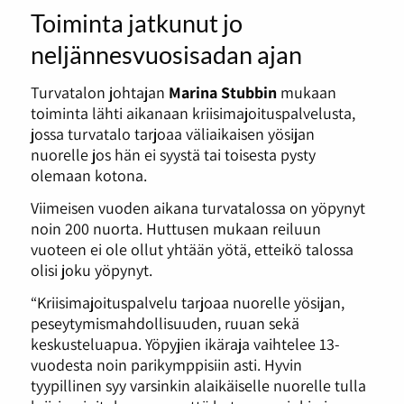
Toiminta jatkunut jo
neljännesvuosisadan ajan
Turvatalon johtajan
Marina Stubbin
mukaan
toiminta lähti aikanaan kriisimajoituspalvelusta,
jossa turvatalo tarjoaa väliaikaisen yösijan
nuorelle jos hän ei syystä tai toisesta pysty
olemaan kotona.
Viimeisen vuoden aikana turvatalossa on yöpynyt
noin 200 nuorta. Huttusen mukaan reiluun
vuoteen ei ole ollut yhtään yötä, etteikö talossa
olisi joku yöpynyt.
“Kriisimajoituspalvelu tarjoaa nuorelle yösijan,
peseytymismahdollisuuden, ruuan sekä
keskusteluapua. Yöpyjien ikäraja vaihtelee 13-
vuodesta noin parikymppisiin asti. Hyvin
tyypillinen syy varsinkin alaikäiselle nuorelle tulla