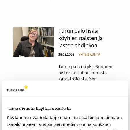
Turun palo lisäsi
köyhien naisten ja
lasten ahdinkoa
26.03.2026
YHTEISKUNTA
Turun palo oli yksi Suomen
historian tuhoisimmista
katastrofeista. Sen
vaikutukset eivät
rajoittuneet vain
rakennuksiin ja
kaupunkikuvaan. Erityisesti
Tämä sivusto käyttää evästeitä
köyhien naisten ja lasten
asema heikkeni entisestään.
Käytämme evästeitä tarjoamamme sisällön ja mainosten
räätälöimiseen, sosiaalisen median ominaisuuksien