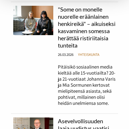
"Some on monelle
nuorelle eräänlainen
henkireikä" – aikuiseksi
kasvaminen somessa
herättää ristiriitaisia
tunteita
26.03.2026
YHTEISKUNTA
Pitäisikö sosiaalinen media
kieltää alle 15-vuotiailta? 20-
ja 21-vuotiaat Johanna Varis
ja Mia Sormunen kertovat
mielipiteensä asiasta, sekä
pohtivat, millainen olisi
heidän unelmiensa some.
Asevelvollisuuden
laaja uudistus vaatisi