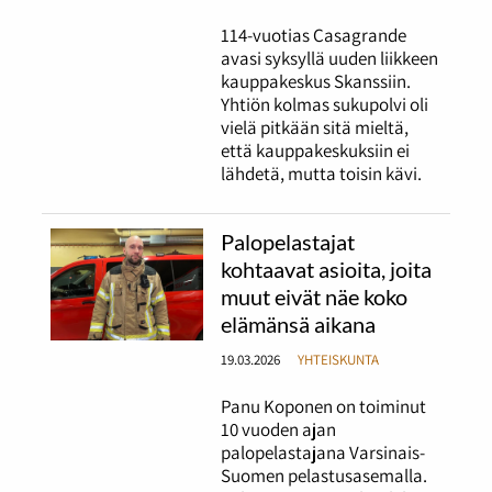
114-vuotias Casagrande
avasi syksyllä uuden liikkeen
kauppakeskus Skanssiin.
Yhtiön kolmas sukupolvi oli
vielä pitkään sitä mieltä,
että kauppakeskuksiin ei
lähdetä, mutta toisin kävi.
Palopelastajat
kohtaavat asioita, joita
muut eivät näe koko
elämänsä aikana
19.03.2026
YHTEISKUNTA
Panu Koponen on toiminut
10 vuoden ajan
palopelastajana Varsinais-
Suomen pelastusasemalla.