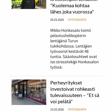
"Kuolemaa kohtaa
lähes joka vuorossa"
26.03.2026
YHTEISKUNTA
Mikko Honkasalo toimii
pelastushelikopterin
lentäjänä Turun
tukikohdassa. Lentäjien
työvuorot kestävät 48
tuntia. Sääolosuhteet ovat
iso stressitekijä Honkasalon
työssä.
Perheyritykset
investoivat rohkeasti
tulevaisuuteen – "Et sä
voi pelätä"
23.03.2026
YHTEISKUNTA