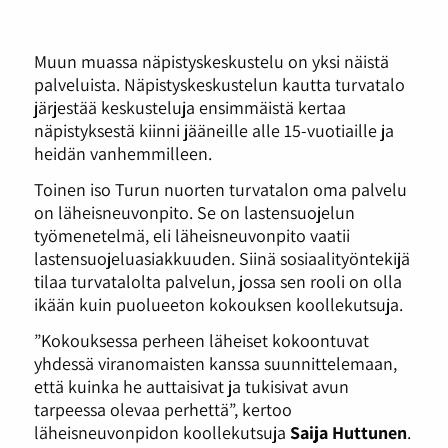
Muun muassa näpistyskeskustelu on yksi näistä
palveluista. Näpistyskeskustelun kautta turvatalo
järjestää keskusteluja ensimmäistä kertaa
näpistyksestä kiinni jääneille alle 15-vuotiaille ja
heidän vanhemmilleen.
Toinen iso Turun nuorten turvatalon oma palvelu
on läheisneuvonpito. Se on lastensuojelun
työmenetelmä, eli läheisneuvonpito vaatii
lastensuojeluasiakkuuden. Siinä sosiaalityöntekijä
tilaa turvatalolta palvelun, jossa sen rooli on olla
ikään kuin puolueeton kokouksen koollekutsuja.
”Kokouksessa perheen läheiset kokoontuvat
yhdessä viranomaisten kanssa suunnittelemaan,
että kuinka he auttaisivat ja tukisivat avun
tarpeessa olevaa perhettä”, kertoo
läheisneuvonpidon koollekutsuja
Saija Huttunen
.