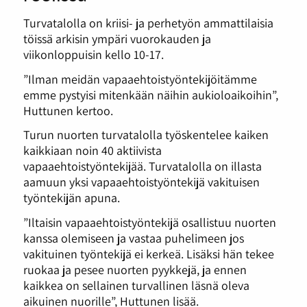
Turvatalolla on kriisi- ja perhetyön ammattilaisia
töissä arkisin ympäri vuorokauden ja
viikonloppuisin kello 10-17.
”Ilman meidän vapaaehtoistyöntekijöitämme
emme pystyisi mitenkään näihin aukioloaikoihin”,
Huttunen kertoo.
Turun nuorten turvatalolla työskentelee kaiken
kaikkiaan noin 40 aktiivista
vapaaehtoistyöntekijää. Turvatalolla on illasta
aamuun yksi vapaaehtoistyöntekijä vakituisen
työntekijän apuna.
”Iltaisin vapaaehtoistyöntekijä osallistuu nuorten
kanssa olemiseen ja vastaa puhelimeen jos
vakituinen työntekijä ei kerkeä. Lisäksi hän tekee
ruokaa ja pesee nuorten pyykkejä, ja ennen
kaikkea on sellainen turvallinen läsnä oleva
aikuinen nuorille”, Huttunen lisää.