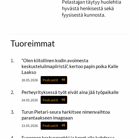
Pelastajan täytyy huolehtia
hyvästä henkisestä sekä
fyysisestä kunnosta.
Tuoreimmat
“Olen kiitollinen kodin avoimesta
keskusteluilmapiiristä”, kertoo papin poika Kalle
Laakso
18.05.2026
Podcastit
Perheyrityksessä työt eivät aina jää työpaikalle
14.05.2026
Podcastit
Turun Pietari-seura harkitsee nimenvaihtoa
parantaakseen imagoaan
13.05.2026
Podcastit
Euroopan keskuspankki ja korot alle kahdessa