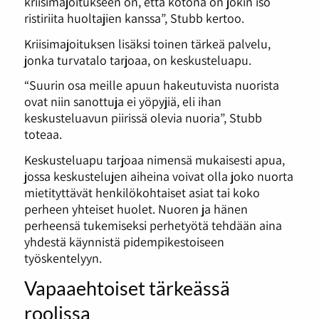
kriisimajoitukseen on, että kotona on jokin iso
ristiriita huoltajien kanssa”, Stubb kertoo.
Kriisimajoituksen lisäksi toinen tärkeä palvelu,
jonka turvatalo tarjoaa, on keskusteluapu.
“Suurin osa meille apuun hakeutuvista nuorista
ovat niin sanottuja ei yöpyjiä, eli ihan
keskusteluavun piirissä olevia nuoria”, Stubb
toteaa.
Keskusteluapu tarjoaa nimensä mukaisesti apua,
jossa keskustelujen aiheina voivat olla joko nuorta
mietityttävät henkilökohtaiset asiat tai koko
perheen yhteiset huolet. Nuoren ja hänen
perheensä tukemiseksi perhetyötä tehdään aina
yhdestä käynnistä pidempikestoiseen
työskentelyyn.
Vapaaehtoiset tärkeässä
roolissa