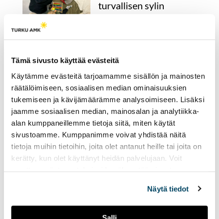
turvallisen sylin
kellonajasta
riippumatta
26.03.2026
YHTEISKUNTA
Tämä sivusto käyttää evästeitä
Yli 30 vuotta lastenhoidon
parissa työskennellyt Jaana
Käytämme evästeitä tarjoamamme sisällön ja mainosten
Aihela-Soini on urallaan
räätälöimiseen, sosiaalisen median ominaisuuksien
nähnyt vanhemmuuden
tukemiseen ja kävijämäärämme analysoimiseen. Lisäksi
painopisteiden muutokset.
jaamme sosiaalisen median, mainosalan ja analytiikka-
Yhteiskunnalta ja lasten
alan kumppaneillemme tietoja siitä, miten käytät
kasvatukselta hän toivoisi
sivustoamme. Kumppanimme voivat yhdistää näitä
lisää sellaista
tietoja muihin tietoihin, joita olet antanut heille tai joita on
yhteisöllisyyttä, jota hän
kollegansa Emmi Valtasen
kerätty, kun olet käyttänyt heidän palvelujaan. Voit
kanssa kokee työssään
muuttaa evästeasetuksiesi hyväksyntää sivuston
yövuoroissa.
alalaidassa olevasta
Evästeasetukset
linkistä.
Näytä tiedot
"Some on monelle
Salli