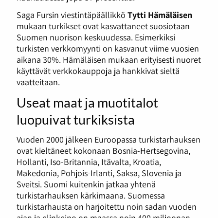
Saga Fursin viestintäpäällikkö
Tytti Hämäläisen
mukaan turkikset ovat kasvattaneet suosiotaan
Suomen nuorison keskuudessa. Esimerkiksi
turkisten verkkomyynti on kasvanut viime vuosien
aikana 30%. Hämäläisen mukaan erityisesti nuoret
käyttävät verkkokauppoja ja hankkivat sieltä
vaatteitaan.
Useat maat ja muotitalot
luopuivat turkiksista
Vuoden 2000 jälkeen Euroopassa turkistarhauksen
ovat kieltäneet kokonaan Bosnia-Hertsegovina,
Hollanti, Iso-Britannia, Itävalta, Kroatia,
Makedonia, Pohjois-Irlanti, Saksa, Slovenia ja
Sveitsi. Suomi kuitenkin jatkaa yhtenä
turkistarhauksen kärkimaana. Suomessa
turkistarhausta on harjoitettu noin sadan vuoden
ajan ja elinkeino on maassa noin 400 miljoonan