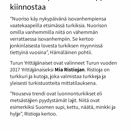
kiinnostaa
”Nuoriso käy nykypäivänä isovanhempiensa
vaatekaapeilla etsimässä turkiksia. Nuorison
omilla vanhemmilla niitä on vähemmän
verrattaessa isovanhempiin. Se kertoo
jonkinlaisesta lovesta turkiksen myynnissä
tiettyinä vuosina”, Hämäläinen pohtii.
Turun Yrittäjänaiset ovat valinneet Turun vuoden
2017 Yrittäjänaiseksi
Mia Ristiojan
. Ristioja on
turkkuri ja kutoja, joka valmistaa turkkeja ja
yleisesti turkistuotteita mittatilauksena.
”Nouseva trendi ovat luonnonturkikset eli
metsästäjien pyydystämät lajit. Niitä ovat
esimerkiksi Suomen supi, kettu, näätä, minkki ja
hylje”, Ristioja kertoo.