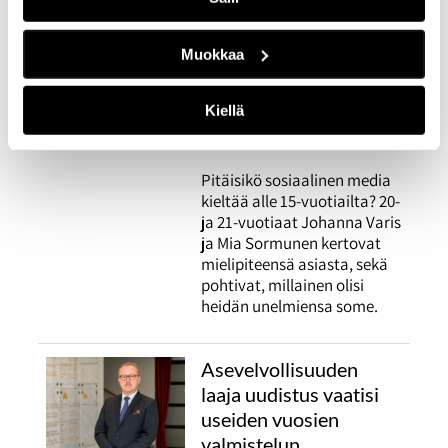
nuorelle eräänlainen
henkireikä" – aikuiseksi
kasvaminen somessa
Muokkaa
herättää ristiriitaisia
tunteita
Kiellä
26.03.2026
YHTEISKUNTA
Pitäisikö sosiaalinen media
kieltää alle 15-vuotiailta? 20-
ja 21-vuotiaat Johanna Varis
ja Mia Sormunen kertovat
mielipiteensä asiasta, sekä
pohtivat, millainen olisi
heidän unelmiensa some.
Asevelvollisuuden
laaja uudistus vaatisi
useiden vuosien
valmistelun