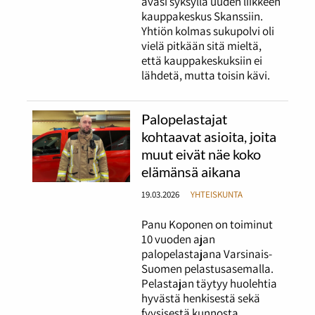
avasi syksyllä uuden liikkeen
kauppakeskus Skanssiin.
Yhtiön kolmas sukupolvi oli
vielä pitkään sitä mieltä,
että kauppakeskuksiin ei
lähdetä, mutta toisin kävi.
Palopelastajat
kohtaavat asioita, joita
muut eivät näe koko
elämänsä aikana
19.03.2026
YHTEISKUNTA
Panu Koponen on toiminut
10 vuoden ajan
palopelastajana Varsinais-
Suomen pelastusasemalla.
Pelastajan täytyy huolehtia
hyvästä henkisestä sekä
fyysisestä kunnosta.