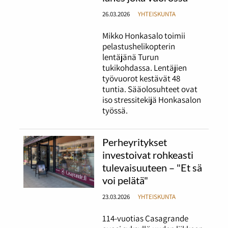
26.03.2026
YHTEISKUNTA
Mikko Honkasalo toimii
pelastushelikopterin
lentäjänä Turun
tukikohdassa. Lentäjien
työvuorot kestävät 48
tuntia. Sääolosuhteet ovat
iso stressitekijä Honkasalon
työssä.
Perheyritykset
investoivat rohkeasti
tulevaisuuteen – "Et sä
voi pelätä"
23.03.2026
YHTEISKUNTA
114-vuotias Casagrande