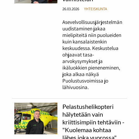
26.03.2026
YHTEISKUNTA
Asevelvollisuusjärjestelmän
uudistaminen jakaa
mielipiteitä niin puolueiden
kuin kansalaistenkin
keskuudessa. Keskustelua
ohjaavat tasa-
arvokysymykset ja
ikäluokkien pieneneminen,
joka alkaa näkyä
Puolustusvoimissa jo
lähivuosina.
Pelastushelikopteri
hälytetään vain
kriittisimpiin tehtäviin -
"Kuolemaa kohtaa
lähes joka vuorossa"