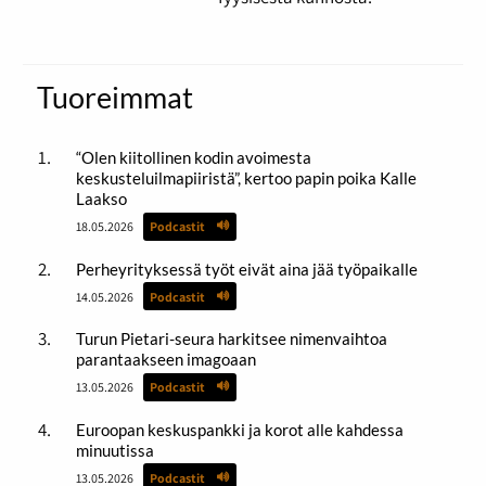
Tuoreimmat
“Olen kiitollinen kodin avoimesta
keskusteluilmapiiristä”, kertoo papin poika Kalle
Laakso
18.05.2026
Podcastit
Perheyrityksessä työt eivät aina jää työpaikalle
14.05.2026
Podcastit
Turun Pietari-seura harkitsee nimenvaihtoa
parantaakseen imagoaan
13.05.2026
Podcastit
Euroopan keskuspankki ja korot alle kahdessa
minuutissa
13.05.2026
Podcastit