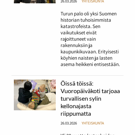
26.03.2026
YHTEISKUNTA
Turun palo oli yksi Suomen
historian tuhoisimmista
katastrofeista. Sen
vaikutukset eivät
rajoittuneet vain
rakennuksiin ja
kaupunkikuvaan. Erityisesti
köyhien naisten ja lasten
asema heikkeni entisestään.
Öissä töissä:
Vuoropäiväkoti tarjoaa
turvallisen sylin
kellonajasta
riippumatta
26.03.2026
YHTEISKUNTA