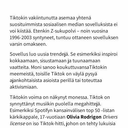
Tiktokin vakiintunutta asemaa yhtenä
suosituimmista sosiaalisen median sovelluksista ei
voi kiistää. Etenkin Z-sukupolvi – noin vuosina
1996-2003 syntyneet, tuntuu ottaneen sovelluksen
varsin omakseen.
Sovellus luo uusia trendejä. Se esimerkiksi inspiroi
kokkaamaan, sisustamaan ja tuunaamaan
vaatteita. Moni sanoo koukuttuvansaTiktokin
meemeistä, toisille Tiktok on väylä pysyä
ajankohtaisista asioista perillä tai toteuttaa
aktivismiaan.
Tiktokin voima on näkynyt monessa. Tiktok on
synnyttänyt musiikin puolella megahittejä.
Esimerkiksi Spotifyn kansainvälisen top 50 -listan
kärkikappale, 17-vuotiaan
Olivia Rodrigon
Drivers
license
on iso Tiktok-hitti, johon on tehty lukuisia