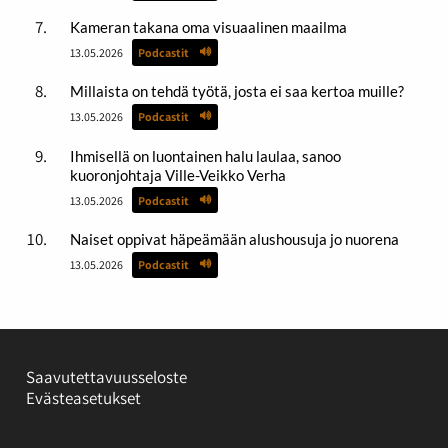
Kameran takana oma visuaalinen maailma
13.05.2026
Podcastit
Millaista on tehdä työtä, josta ei saa kertoa muille?
13.05.2026
Podcastit
Ihmisellä on luontainen halu laulaa, sanoo
kuoronjohtaja Ville-Veikko Verha
13.05.2026
Podcastit
Naiset oppivat häpeämään alushousuja jo nuorena
13.05.2026
Podcastit
Saavutettavuusseloste
Evästeasetukset