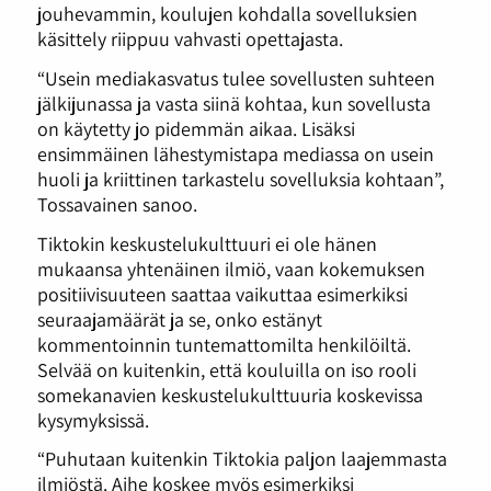
jouhevammin, koulujen kohdalla sovelluksien
käsittely riippuu vahvasti opettajasta.
“Usein mediakasvatus tulee sovellusten suhteen
jälkijunassa ja vasta siinä kohtaa, kun sovellusta
on käytetty jo pidemmän aikaa. Lisäksi
ensimmäinen lähestymistapa mediassa on usein
huoli ja kriittinen tarkastelu sovelluksia kohtaan”,
Tossavainen sanoo.
Tiktokin keskustelukulttuuri ei ole hänen
mukaansa yhtenäinen ilmiö, vaan kokemuksen
positiivisuuteen saattaa vaikuttaa esimerkiksi
seuraajamäärät ja se, onko estänyt
kommentoinnin tuntemattomilta henkilöiltä.
Selvää on kuitenkin, että kouluilla on iso rooli
somekanavien keskustelukulttuuria koskevissa
kysymyksissä.
“Puhutaan kuitenkin Tiktokia paljon laajemmasta
ilmiöstä. Aihe koskee myös esimerkiksi