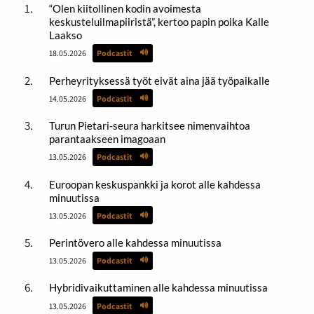
“Olen kiitollinen kodin avoimesta
keskusteluilmapiiristä”, kertoo papin poika Kalle
Laakso
18.05.2026
Podcastit
Perheyrityksessä työt eivät aina jää työpaikalle
14.05.2026
Podcastit
Turun Pietari-seura harkitsee nimenvaihtoa
parantaakseen imagoaan
13.05.2026
Podcastit
Euroopan keskuspankki ja korot alle kahdessa
minuutissa
13.05.2026
Podcastit
Perintövero alle kahdessa minuutissa
13.05.2026
Podcastit
Hybridivaikuttaminen alle kahdessa minuutissa
13.05.2026
Podcastit