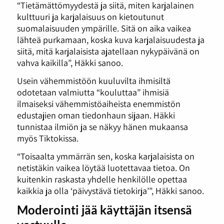
“Tietämättömyydestä ja siitä, miten karjalainen
kulttuuri ja karjalaisuus on kietoutunut
suomalaisuuden ympärille. Sitä on aika vaikea
lähteä purkamaan, koska kuva karjalaisuudesta ja
siitä, mitä karjalaisista ajatellaan nykypäivänä on
vahva kaikilla”, Häkki sanoo.
Usein vähemmistöön kuuluvilta ihmisiltä
odotetaan valmiutta “kouluttaa” ihmisiä
ilmaiseksi vähemmistöaiheista enemmistön
edustajien oman tiedonhaun sijaan. Häkki
tunnistaa ilmiön ja se näkyy hänen mukaansa
myös Tiktokissa.
“Toisaalta ymmärrän sen, koska karjalaisista on
netistäkin vaikea löytää luotettavaa tietoa. On
kuitenkin raskasta yhdelle henkilölle opettaa
kaikkia ja olla ‘päivystävä tietokirja’”, Häkki sanoo.
Moderointi jää käyttäjän itsensä