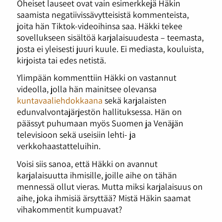
Oheiset lauseet ovat vain esimerkkejä Häkin
saamista negatiivissävytteisistä kommenteista,
joita hän Tiktok-videoihinsa saa. Häkki tekee
sovellukseen sisältöä karjalaisuudesta – teemasta,
josta ei yleisesti juuri kuule. Ei mediasta, kouluista,
kirjoista tai edes netistä.
Ylimpään kommenttiin Häkki on vastannut
videolla, jolla hän mainitsee olevansa
kuntavaaliehdokkaana
sekä karjalaisten
edunvalvontajärjestön hallituksessa. Hän on
päässyt puhumaan myös Suomen ja Venäjän
televisioon sekä useisiin lehti- ja
verkkohaastatteluihin.
Voisi siis sanoa, että Häkki on avannut
karjalaisuutta ihmisille, joille aihe on tähän
mennessä ollut vieras. Mutta miksi karjalaisuus on
aihe, joka ihmisiä ärsyttää? Mistä Häkin saamat
vihakommentit kumpuavat?