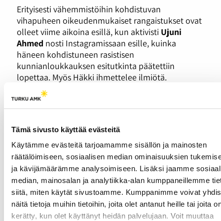
Erityisesti vähemmistöihin kohdistuvan
vihapuheen oikeudenmukaiset rangaistukset ovat
olleet viime aikoina esillä, kun aktivisti
Ujuni
Ahmed
nosti Instagramissaan esille, kuinka
häneen kohdistuneen rasistisen
kunnianloukkauksen esitutkinta päätettiin
lopettaa. Myös Häkki ihmettelee ilmiötä.
“Vähemmistöihin kohdistuva viha on niin näkyvää
ja normalisoitua. Jos meidän kansanedustajat saa
vapaasti olla homo- ja transfobisia tai rasistisia
somessa ja kirjoitella ihan mitä tahansa, niin
Tämä sivusto käyttää evästeitä
minkälaisen viestin se antaa kaikille muille, jos
Käytämme evästeitä tarjoamamme sisällön ja mainosten
sellainen on okei kansanedustajilta tehdä”, Häkki
räätälöimiseen, sosiaalisen median ominaisuuksien tukemis
ihmettelee.
ja kävijämäärämme analysoimiseen. Lisäksi jaamme sosiaal
Pehkonen on pohtinut rooliaan somevaikuttajana
median, mainosalan ja analytiikka-alan kumppaneillemme tie
sekä sitä, millä tavalla voisi lisätä keskustelua
siitä, miten käytät sivustoamme. Kumppanimme voivat yhdis
vihapuheesta ja siihen puuttumisesta.
näitä tietoja muihin tietoihin, joita olet antanut heille tai joita o
kerätty, kun olet käyttänyt heidän palvelujaan. Voit muuttaa
“Haluaisin yrittää vaikuttaa tähän isommin ja