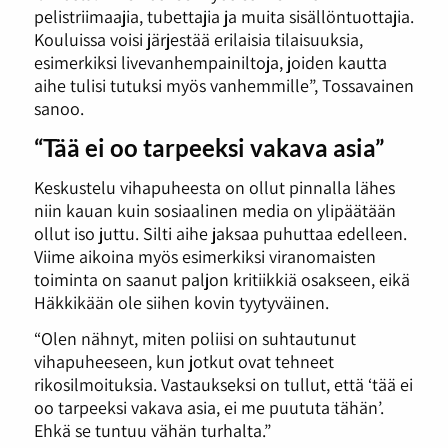
pelistriimaajia, tubettajia ja muita sisällöntuottajia.
Kouluissa voisi järjestää erilaisia tilaisuuksia,
esimerkiksi livevanhempainiltoja, joiden kautta
aihe tulisi tutuksi myös vanhemmille”, Tossavainen
sanoo.
“Tää ei oo tarpeeksi vakava asia”
Keskustelu vihapuheesta on ollut pinnalla lähes
niin kauan kuin sosiaalinen media on ylipäätään
ollut iso juttu. Silti aihe jaksaa puhuttaa edelleen.
Viime aikoina myös esimerkiksi viranomaisten
toiminta on saanut paljon kritiikkiä osakseen, eikä
Häkkikään ole siihen kovin tyytyväinen.
“Olen nähnyt, miten poliisi on suhtautunut
vihapuheeseen, kun jotkut ovat tehneet
rikosilmoituksia. Vastaukseksi on tullut, että ‘tää ei
oo tarpeeksi vakava asia, ei me puututa tähän’.
Ehkä se tuntuu vähän turhalta.”