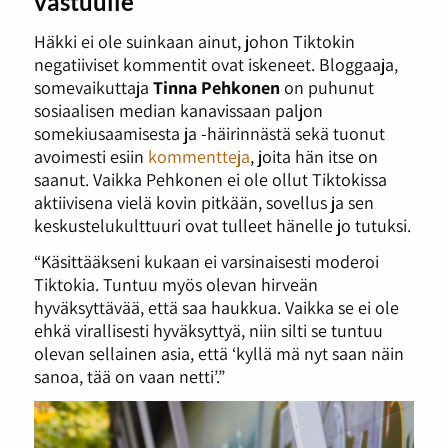
vastuulle
Häkki ei ole suinkaan ainut, johon Tiktokin
negatiiviset kommentit ovat iskeneet. Bloggaaja,
somevaikuttaja
Tinna Pehkonen
on puhunut
sosiaalisen median kanavissaan paljon
somekiusaamisesta ja -häirinnästä sekä tuonut
avoimesti esiin
kommentteja
, joita hän itse on
saanut. Vaikka Pehkonen ei ole ollut Tiktokissa
aktiivisena vielä kovin pitkään, sovellus ja sen
keskustelukulttuuri ovat tulleet hänelle jo tutuksi.
“Käsittääkseni kukaan ei varsinaisesti moderoi
Tiktokia. Tuntuu myös olevan hirveän
hyväksyttävää, että saa haukkua. Vaikka se ei ole
ehkä virallisesti hyväksyttyä, niin silti se tuntuu
olevan sellainen asia, että ‘kyllä mä nyt saan näin
sanoa, tää on vaan netti’.”