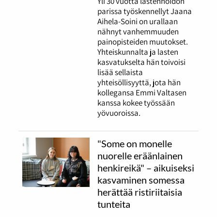
Yli 30 vuotta lastenhoidon
parissa työskennellyt Jaana
Aihela-Soini on urallaan
nähnyt vanhemmuuden
painopisteiden muutokset.
Yhteiskunnalta ja lasten
kasvatukselta hän toivoisi
lisää sellaista
yhteisöllisyyttä, jota hän
kollegansa Emmi Valtasen
kanssa kokee työssään
yövuoroissa.
"Some on monelle
nuorelle eräänlainen
henkireikä" – aikuiseksi
kasvaminen somessa
herättää ristiriitaisia
tunteita