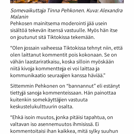
Somevaikuttaja Tinna Pehkonen. Kuva: Alexandra
Malanin
Pehkosen mainitsema moderointi jää usein
sisältöä tekevän itsensä vastuulle. Myös hän itse
on joutunut sitä Tiktokissa tekemään.
“Olen jossain vaiheessa Tiktokissa tehnyt niin, että
olen laittanut kommentit pois kokonaan. Se on
vähän laastariratkaisu, koska silloin myöskään
niitä kivoja kommentteja ei voi laittaa ja
kommunikaatio seuraajien kanssa häviää.”
Sittemmin Pehkonen on “bannannut” eli estänyt
tiettyjä sanoja kommenteissaan. Hän painottaa
kuitenkin somekäyttäjien vastuuta
keskustelukulttuurin osalta.
“Ehkä isoin muutos, jonka pitäisi tapahtua, on
valtavan iso asennemuutos ihmisissä. Ei
kommentoitaisi ihan kaikkea, mitä sylky suuhun