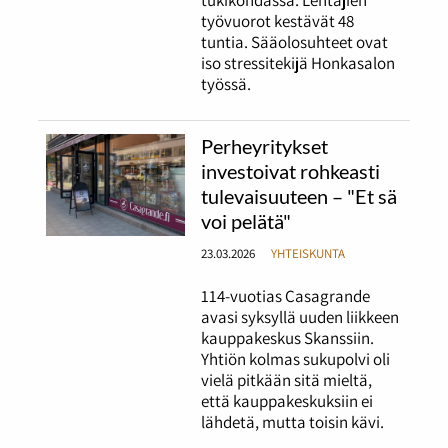
työvuorot kestävät 48
tuntia. Sääolosuhteet ovat
iso stressitekijä Honkasalon
työssä.
Perheyritykset
investoivat rohkeasti
tulevaisuuteen – "Et sä
voi pelätä"
23.03.2026
YHTEISKUNTA
114-vuotias Casagrande
avasi syksyllä uuden liikkeen
kauppakeskus Skanssiin.
Yhtiön kolmas sukupolvi oli
vielä pitkään sitä mieltä,
että kauppakeskuksiin ei
lähdetä, mutta toisin kävi.