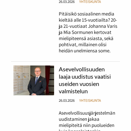
26.03.2026
YHTEISKUNTA
Pitäisikö sosiaalinen media
kieltää alle 15-vuotiailta? 20-
ja 21-vuotiaat Johanna Varis
ja Mia Sormunen kertovat
mielipiteensä asiasta, sekä
pohtivat, millainen olisi
heidän unelmiensa some.
Asevelvollisuuden
laaja uudistus vaatisi
useiden vuosien
valmistelun
26.03.2026
YHTEISKUNTA
Asevelvollisuusjärjestelmän
uudistaminen jakaa
mielipiteitä niin puolueiden