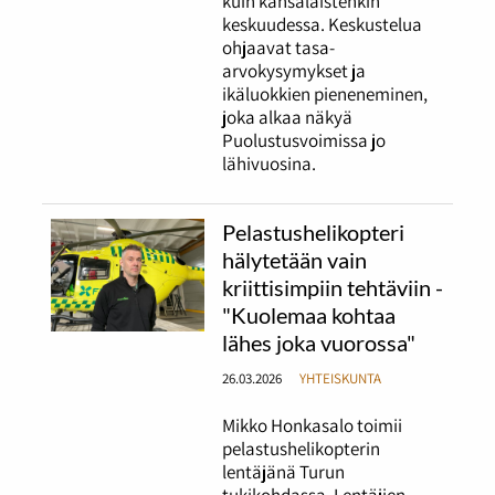
kuin kansalaistenkin
keskuudessa. Keskustelua
ohjaavat tasa-
arvokysymykset ja
ikäluokkien pieneneminen,
joka alkaa näkyä
Puolustusvoimissa jo
lähivuosina.
Pelastushelikopteri
hälytetään vain
kriittisimpiin tehtäviin -
"Kuolemaa kohtaa
lähes joka vuorossa"
26.03.2026
YHTEISKUNTA
Mikko Honkasalo toimii
pelastushelikopterin
lentäjänä Turun
tukikohdassa. Lentäjien