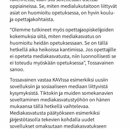
oppiaineissa. Se, miten medialukutaitoon liittyvät
asiat on huomioitu opetuksessa, on hyvin koulu-
ja opettajakohtaista.
“Olemme tutkineet myös opettajaopiskelijoiden
kokemuksia siitä, miten mediakasvatus on
huomioitu heidän opetuksessaan. Se on tällä
hetkellä aika heikoissa kantimissa. Jos opettajille
ei opeteta mediakasvatusta, niin luonnollisesti se
ei toteudu myöskään opetuksessa”, Tossavainen
sanoo.
Tossavainen vastaa KAVIssa esimerkiksi uusiin
sovelluksiin ja sosiaaliseen mediaan liittyvistä
kysymyksistä. Tiktokin ja muiden somekanavien
soveltaminen mediakasvatustyöhön on hänen
mukaansa tällä hetkellä vaihtelevaa.
Mediakasvatusta päätyökseen esimerkiksi
järjestötasolla tekevien kohdalla uudet
sovellukset omaksutaan mediakasvatukseen