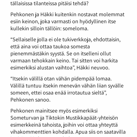
tällaisissa tilanteissa pitäisi tehdä?
Pehkonen ja Häkki kuitenkin nostavat molemmat
esiin keinon, joka varmasti on hyödyllinen itse
kullekin silloin tällöin: someloma.
“Sellaiselle jolla ei ole tukiverkkoja, ehdottaisin,
että aina voi ottaa taukoa somesta
pienemmästäkin syystä. Se on itselleni ollut
varmaan tehokkain keino. Tai sitten voi harkita
esimerkiksi alustan vaihtoa”, Häkki neuvoo.
“Itsekin välillä otan vähän pidempää lomaa.
Välillä tuntuu itsekin menevän vähän liian syvälle
someen, ettei osaa enää irrotautua sieltä”,
Pehkonen sanoo.
Pehkonen mainitsee myös esimerkiksi
Someturvan ja Tiktokin Mustikkapäät-yhteisön
esimerkkeinä tahoista, joihin voi ottaa yhteyttä
vihakommenttien kohdalla. Apua siis on saatavilla