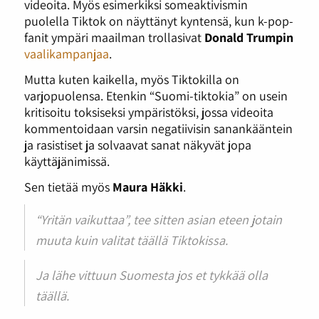
videoita. Myös esimerkiksi someaktivismin
puolella Tiktok on näyttänyt kyntensä, kun k-pop-
fanit ympäri maailman trollasivat
Donald Trumpin
vaalikampanjaa
.
Mutta kuten kaikella, myös Tiktokilla on
varjopuolensa. Etenkin “Suomi-tiktokia” on usein
kritisoitu toksiseksi ympäristöksi, jossa videoita
kommentoidaan varsin negatiivisin sanankääntein
ja rasistiset ja solvaavat sanat näkyvät jopa
käyttäjänimissä.
Sen tietää myös
Maura Häkki
.
“Yritän vaikuttaa”, tee sitten asian eteen jotain
muuta kuin valitat täällä Tiktokissa.
Ja lähe vittuun Suomesta jos et tykkää olla
täällä.