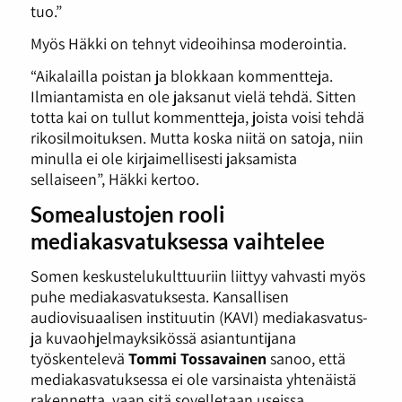
tuo.”
Myös Häkki on tehnyt videoihinsa moderointia.
“Aikalailla poistan ja blokkaan kommentteja.
Ilmiantamista en ole jaksanut vielä tehdä. Sitten
totta kai on tullut kommentteja, joista voisi tehdä
rikosilmoituksen. Mutta koska niitä on satoja, niin
minulla ei ole kirjaimellisesti jaksamista
sellaiseen”, Häkki kertoo.
Somealustojen rooli
mediakasvatuksessa vaihtelee
Somen keskustelukulttuuriin liittyy vahvasti myös
puhe mediakasvatuksesta. Kansallisen
audiovisuaalisen instituutin (KAVI) mediakasvatus-
ja kuvaohjelmayksikössä asiantuntijana
työskentelevä
Tommi Tossavainen
sanoo, että
mediakasvatuksessa ei ole varsinaista yhtenäistä
rakennetta, vaan sitä sovelletaan useissa