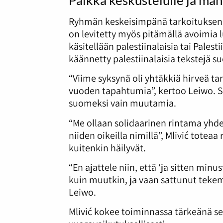
Ryhmän keskeisimpänä tarkoituksena
on levitetty myös pitämällä avoimia l
käsitellään palestiinalaisia tai Pale
käännetty palestiinalaisia tekstejä s
“Viime syksynä oli yhtäkkiä hirveä ta
vuoden tapahtumia”, kertoo Leiwo. Sii
suomeksi vain muutamia.
“Me ollaan solidaarinen rintama yhde
niiden oikeilla nimillä”, Mlivić totea
kuitenkin häilyvät.
“En ajattele niin, että ‘ja sitten minu
kuin muutkin, ja vaan sattunut tekem
Leiwo.
Mlivić kokee toiminnassa tärkeänä se