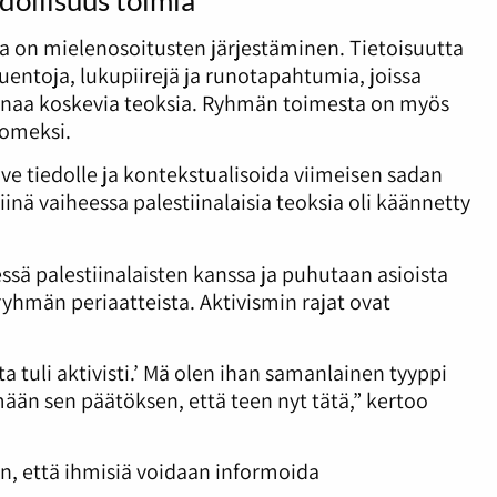
 on mielenosoitusten järjestäminen. Tietoisuutta
uentoja, lukupiirejä ja runotapahtumia, joissa
stiinaa koskevia teoksia. Ryhmän toimesta on myös
uomeksi.
rve tiedolle ja kontekstualisoida viimeisen sadan
nä vaiheessa palestiinalaisia teoksia oli käännetty
ssä palestiinalaisten kanssa ja puhutaan asioista
a ryhmän periaatteista. Aktivismin rajat ovat
sta tuli aktivisti.’ Mä olen ihan samanlainen tyyppi
ään sen päätöksen, että teen nyt tätä,” kertoo
n, että ihmisiä voidaan informoida