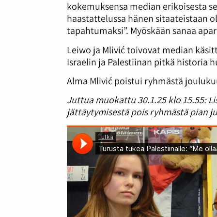
kokemuksensa median erikoisesta sensu
haastattelussa hänen sitaateistaan o
tapahtumaksi”. Myöskään sanaa apart
Leiwo ja Mlivić toivovat median käs
Israelin ja Palestiinan pitkä historia
Alma Mlivić poistui ryhmästä jouluku
Juttua muokattu 30.1.25 klo 15.55: Li
jättäytymisestä pois ryhmästä pian ju