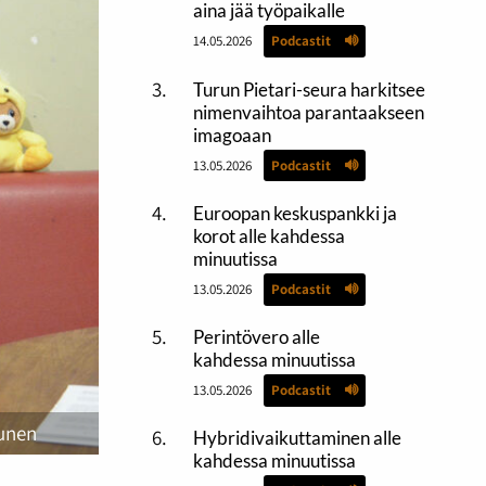
aina jää työpaikalle
14.05.2026
Podcastit
Turun Pietari-seura harkitsee
nimenvaihtoa parantaakseen
imagoaan
13.05.2026
Podcastit
Euroopan keskuspankki ja
korot alle kahdessa
minuutissa
13.05.2026
Podcastit
Perintövero alle
kahdessa minuutissa
13.05.2026
Podcastit
tunen
Hybridivaikuttaminen alle
kahdessa minuutissa