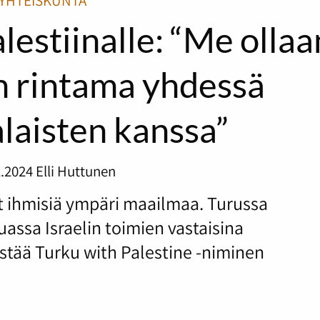
YHTEISKUNTA
lestiinalle: “Me ollaa
n rintama yhdessä
alaisten kanssa”
2.2024
Elli Huttunen
t ihmisiä ympäri maailmaa. Turussa
ssa Israelin toimien vastaisina
estää Turku with Palestine -niminen