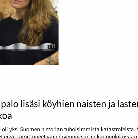
palo lisäsi köyhien naisten ja laste
koa
 oli yksi Suomen historian tuhoisimmista katastrofeista.
t eivät rajoittuneet vain rakennuksiin ja kaupunkikuvaan