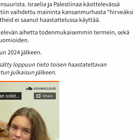
urista. Israelia ja Palestiinaa käsittelevässä
ltiin vaihdettu maininta kansanmurhasta “hirveäksi
heid ei saanut haastattelussa käyttää.
ittelevän aihetta todenmukaisemmin termein, sekä
 huomioiden.
un 2024 jälkeen.
sätty loppuun tieto toisen haastateltavan
tun julkaisun jälkeen.