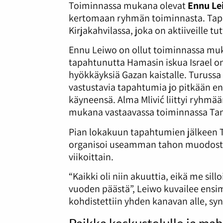
Toiminnassa mukana olevat
Ennu Le
kertomaan ryhmän toiminnasta. Tapa
Kirjakahvilassa, joka on aktiiveille 
Ennu Leiwo on ollut toiminnassa muka
tapahtunutta Hamasin iskua Israel on
hyökkäyksiä Gazan kaistalle. Turussa 
vastustavia tapahtumia jo pitkään e
käyneensä. Alma Mlivić liittyi ryhm
mukana vastaavassa toiminnassa Ta
Pian lokakuun tapahtumien jälkeen Tur
organisoi useamman tahon muodostam
viikoittain.
“Kaikki oli niin akuuttia, eikä me silloi
vuoden päästä”, Leiwo kuvailee ensi
kohdistettiin yhden kanavan alle, sy
Paikka keskustelulle ja mah