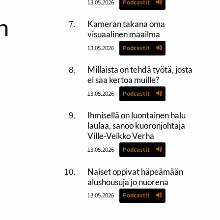
13.05.2026
Podcastit
n
Kameran takana oma
visuaalinen maailma
13.05.2026
Podcastit
Millaista on tehdä työtä, josta
ei saa kertoa muille?
13.05.2026
Podcastit
Ihmisellä on luontainen halu
laulaa, sanoo kuoronjohtaja
Ville-Veikko Verha
13.05.2026
Podcastit
Naiset oppivat häpeämään
alushousuja jo nuorena
13.05.2026
Podcastit