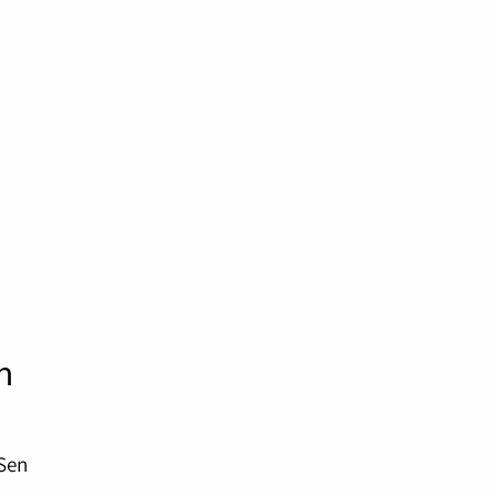
n
 Sen
.