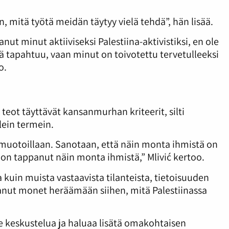
mitä työtä meidän täytyy vielä tehdä”, hän lisää.
nut minut aktiiviseksi Palestiina-aktivistiksi, en ole
tä tapahtuu, vaan minut on toivotettu tervetulleeksi
o.
teot täyttävät kansanmurhan kriteerit, silti
lein termein.
 muotoillaan. Sanotaan, että näin monta ihmistä on
el on tappanut näin monta ihmistä,” Mlivić kertoo.
a kuin muista vastaavista tilanteista, tietoisuuden
saanut monet heräämään siihen, mitä Palestiinassa
ee keskustelua ja haluaa lisätä omakohtaisen