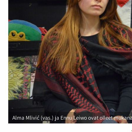
Alma Mlivić (vas.) ja Ennu Leiwo ovat olleet mukan