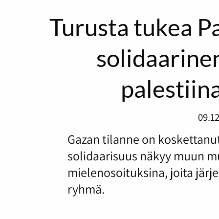
Turusta tukea Pa
solidaarine
palestiin
09.1
Gazan tilanne on koskettanu
solidaarisuus näkyy muun mua
mielenosoituksina, joita järj
ryhmä.