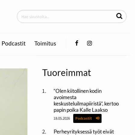
Facebook
Instagram
Podcastit
Toimitus
Tuoreimmat
“Olen kiitollinen kodin
avoimesta
keskusteluilmapiiristä”, kertoo
papin poika Kalle Laakso
18.05.2026
Podcastit
Perheyrityksessä työt eivät