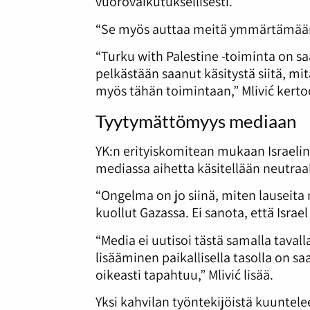
vuorovaikutuksellisesti.
“Se myös auttaa meitä ymmärtämään, 
“Turku with Palestine -toiminta on saa
pelkästään saanut käsitystä siitä, mi
myös tähän toimintaan,” Mlivić kerto
Tyytymättömyys mediaan
YK:n erityiskomitean mukaan Israelin 
mediassa aihetta käsitellään neutraa
“Ongelma on jo siinä, miten lauseita
kuollut Gazassa. Ei sanota, että Isra
“Media ei uutisoi tästä samalla tavall
lisääminen paikallisella tasolla on 
oikeasti tapahtuu,” Mlivić lisää.
Yksi kahvilan työntekijöistä kuuntel