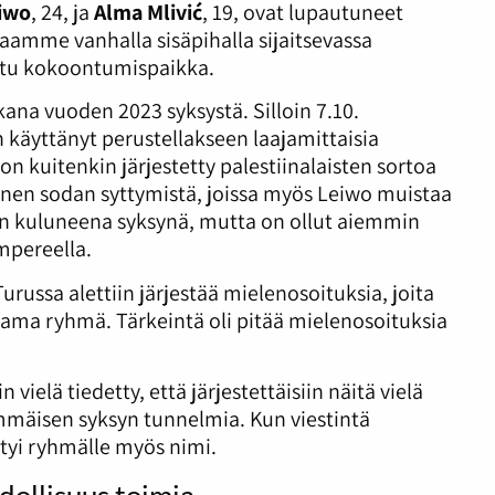
iwo
, 24, ja
Alma Mlivić
, 19, ovat lupautuneet
amme vanhalla sisäpihalla sijaitsevassa
tuttu kokoontumispaikka.
na vuoden 2023 syksystä. Silloin 7.10.
 käyttänyt perustellakseen laajamittaisia
on kuitenkin järjestetty palestiinalaisten sortoa
nnen sodan syttymistä, joissa myös Leiwo muistaa
ään kuluneena syksynä, mutta on ollut aiemmin
mpereella.
ussa alettiin järjestää mielenosoituksia, joita
a ryhmä. Tärkeintä oli pitää mielenosoituksia
n vielä tiedetty, että järjestettäisiin näitä vielä
mmäisen syksyn tunnelmia. Kun viestintä
ntyi ryhmälle myös nimi.
dollisuus toimia