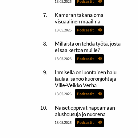
13.05.2026
Podcastit
Kameran takana oma
visuaalinen maailma
13.05.2026
Podcastit
Millaista on tehdä työtä, josta
ei saa kertoa muille?
13.05.2026
Podcastit
Ihmisellä on luontainen halu
laulaa, sanoo kuoronjohtaja
Ville-Veikko Verha
13.05.2026
Podcastit
Naiset oppivat häpeämään
alushousuja jo nuorena
13.05.2026
Podcastit