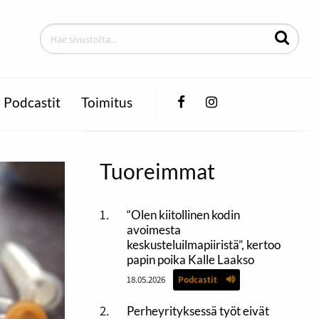
Facebook
Instagram
Podcastit
Toimitus
Tuoreimmat
“Olen kiitollinen kodin
avoimesta
keskusteluilmapiiristä”, kertoo
papin poika Kalle Laakso
18.05.2026
Podcastit
Perheyrityksessä työt eivät