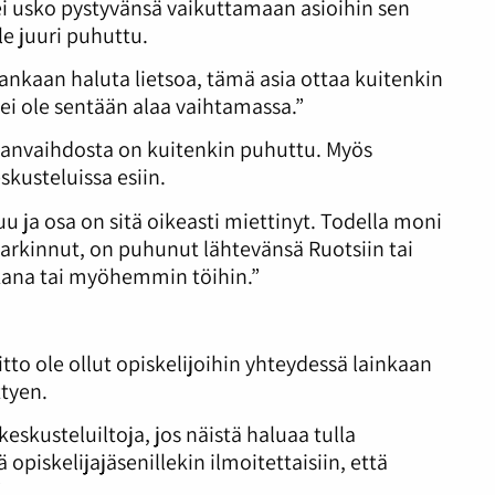
ei usko pystyvänsä vaikuttamaan asioihin sen
e juuri puhuttu.
ankaan haluta lietsoa, tämä asia ottaa kuitenkin
i ole sentään alaa vaihtamassa.”
alanvaihdosta on kuitenkin puhuttu. Myös
kusteluissa esiin.
 ja osa on sitä oikeasti miettinyt. Todella moni
harkinnut, on puhunut lähtevänsä Ruotsiin tai
ikana tai myöhemmin töihin.”
tto ole ollut opiskelijoihin yhteydessä lainkaan
ttyen.
keskusteluiltoja, jos näistä haluaa tulla
 opiskelijajäsenillekin ilmoitettaisiin, että
”