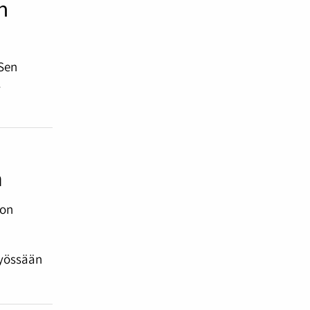
n
 Sen
.
a
 on
työssään