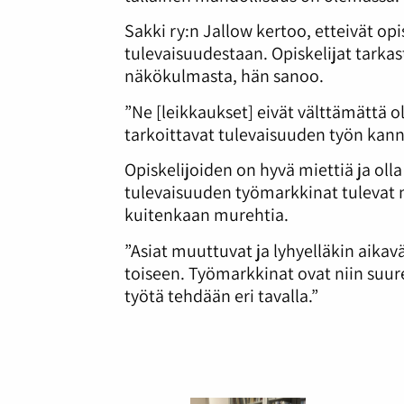
Sakki ry:n Jallow kertoo, etteivät opi
tulevaisuudestaan. Opiskelijat tarka
näkökulmasta, hän sanoo.
”Ne [leikkaukset] eivät välttämättä ol
tarkoittavat tulevaisuuden työn kann
Opiskelijoiden on hyvä miettiä ja olla 
tulevaisuuden työmarkkinat tulevat n
kuitenkaan murehtia.
”Asiat muuttuvat ja lyhyelläkin aikav
toiseen. Työmarkkinat ovat niin suure
työtä tehdään eri tavalla.”