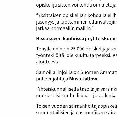
opiskelija sitten voi tehdä omia etu
”Yksittäisen opiskelijan kohdalla ei i
jäsenyys ja luottaminen edunvalvojii
jatkaa normaaliin malliin.”
Hissukseen kouluissa ja yhteiskunn
Tehyllä on noin 25 000 opiskelijajäsen
työntekijöitä, ole kuultu tarpeeksi.
aloitteesta.
Samoilla linjoilla on Suomen Ammatti
puheenjohtaja
Musa Jallow
.
”Yhteiskunnallisella tasolla ja varsin
nuoria olisi kuultu liikaa – jos ollenk
Toisen vuoden sairaanhoitajaopiskel
sunnuntailisien ja ensimmäisen sai