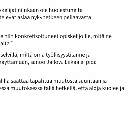
skelijat niinkään ole huolestuneita
stelevat asiaa nykyhetkeen peilaavasta
e niin konkretisoituneet opiskelijoille, mitä ne
alta.”
selvillä, miltä oma työllisyystilanne ja
äyttämään, sanoo Jallow. Liikaa ei pidä
älillä saattaa tapahtua muutosta suuntaan ja
ssa muutoksessa tällä hetkellä, että aloja kuolee ja