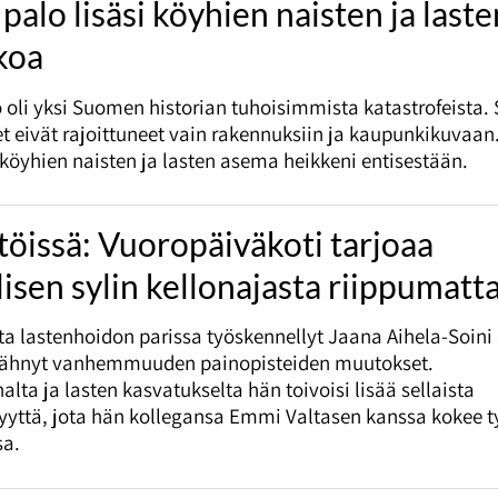
palo lisäsi köyhien naisten ja laste
koa
 oli yksi Suomen historian tuhoisimmista katastrofeista.
t eivät rajoittuneet vain rakennuksiin ja kaupunkikuvaan
i köyhien naisten ja lasten asema heikkeni entisestään.
töissä: Vuoropäiväkoti tarjoaa
lisen sylin kellonajasta riippumatt
tta lastenhoidon parissa työskennellyt Jaana Aihela-Soini
nähnyt vanhemmuuden painopisteiden muutokset.
alta ja lasten kasvatukselta hän toivoisi lisää sellaista
syyttä, jota hän kollegansa Emmi Valtasen kanssa kokee 
sa.