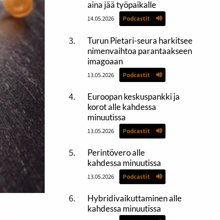
aina jää työpaikalle
14.05.2026
Podcastit
Turun Pietari-seura harkitsee
nimenvaihtoa parantaakseen
imagoaan
13.05.2026
Podcastit
Euroopan keskuspankki ja
korot alle kahdessa
minuutissa
13.05.2026
Podcastit
Perintövero alle
kahdessa minuutissa
13.05.2026
Podcastit
Hybridivaikuttaminen alle
kahdessa minuutissa