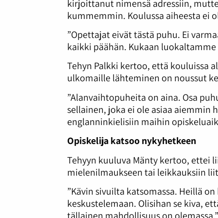
kirjoittanut nimensä adressiin, mutt
kummemmin. Koulussa aiheesta ei ol
”Opettajat eivät tästä puhu. Ei varma
kaikki päähän. Kukaan luokaltamme e
Tehyn Palkki kertoo, että kouluissa 
ulkomaille lähteminen on noussut kes
”Alanvaihtopuheita on aina. Osa puhuu
sellainen, joka ei ole asiaa aiemmin 
englanninkielisiin maihin opiskelua
Opiskelija katsoo nykyhetkeen
Tehyyn kuuluva Mänty kertoo, ettei lii
mielenilmaukseen tai leikkauksiin lii
”Kävin sivuilta katsomassa. Heillä on 
keskustelemaan. Olisihan se kiva, että
tällainen mahdollisuus on olemassa.