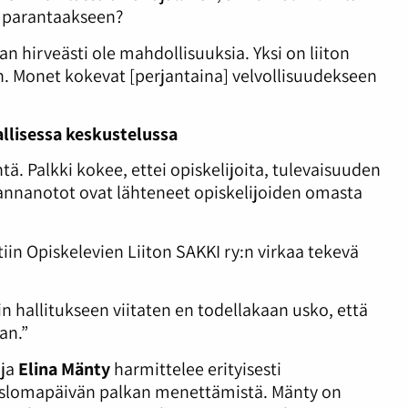
ja parantaakseen?
han hirveästi ole mahdollisuuksia. Yksi on liiton
n. Monet kokevat [perjantaina] velvollisuudekseen
allisessa keskustelussa
tä. Palkki kokee, ettei opiskelijoita, tulevaisuuden
 Kannanotot ovat lähteneet opiskelijoiden omasta
in Opiskelevien Liiton SAKKI ry:n virkaa tekevä
kin hallitukseen viitaten en todellakaan usko, että
aan.”
ija
Elina Mänty
harmittelee erityisesti
raslomapäivän palkan menettämistä. Mänty on