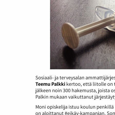
Sosiaali- ja terveysalan ammattijärj
Teemu Palkki
kertoo, että liitolle on
jälkeen noin 300 hakemusta, joista o
Palkin mukaan vaikuttanut järjestäy
Moni opiskelija istuu koulun penkil
on aloittanut #eikäy-kampanjan. Somek