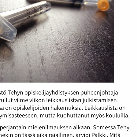
estö Tehyn opiskelijayhdistyksen puheenjohtaja
 tullut viime viikon leikkauslistan julkistamisen
sa on opiskelijoiden hakemuksia. Leikkauslista on
tymisasteeseen, mutta kuohuttanut myös kouluilla.
lä perjantain mielenilmauksen aikaan. Somessa Tehy
in on tässä aika rajallinen, arvioi Palkki. Mitä