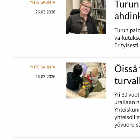
Turun 
YHTEISKUNTA
26.03.2026
ahdin
Turun palo
vaikutukse
Erityisest
Öissä 
YHTEISKUNTA
26.03.2026
turval
Yli 30 vuo
urallaan 
Yhteiskunn
yhteisölli
yövuorois