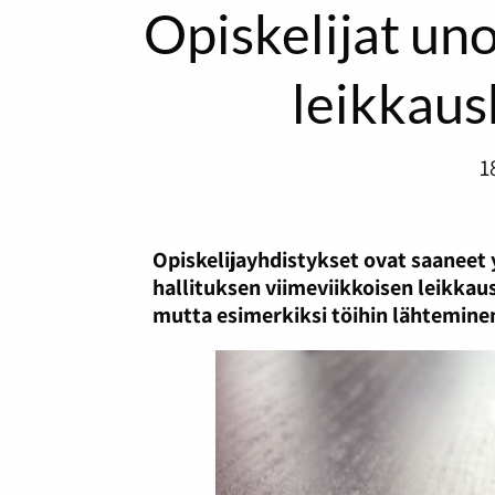
Opiskelijat uno
leikkaus
1
Opiskelijayhdistykset ovat saaneet 
hallituksen viimeviikkoisen leikkau
mutta esimerkiksi töihin lähteminen