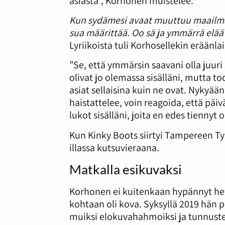
asiasta”, Korhonen muistelee.
Kun sydämesi avaat muuttuu maailmasi.
sua määrittää. Oo sä ja ymmärrä elää 
Lyriikoista tuli Korhosellekin erään
”Se, että ymmärsin saavani olla juuri
olivat jo olemassa sisälläni, mutta t
asiat sellaisina kuin ne ovat. Nykyään
haistattelee, voin reagoida, että päi
lukot sisälläni, joita en edes tiennyt
Kun Kinky Boots siirtyi Tampereen Työ
illassa kutsuvieraana.
Matkalla esikuvaksi
Korhonen ei kuitenkaan hypännyt heti
kohtaan oli kova. Syksyllä 2019 hän p
muiksi elokuvahahmoiksi ja tunnustel