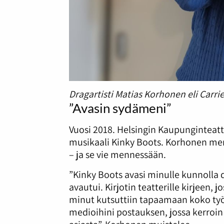
Dragartisti Matias Korhonen eli Carr
”Avasin sydämeni”
Vuosi 2018. Helsingin Kaupunginteatt
musikaali Kinky Boots. Korhonen me
– ja se vie mennessään.
”Kinky Boots avasi minulle kunnoll
avautui. Kirjotin teatterille kirjeen, 
minut kutsuttiin tapaamaan koko työr
medioihini postauksen, jossa kerroin 