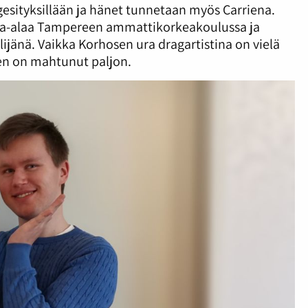
esityksillään ja hänet tunnetaan myös Carriena.
dia-alaa Tampereen ammattikorkeakoulussa ja
lijänä. Vaikka Korhosen ura dragartistina on vielä
en on mahtunut paljon.