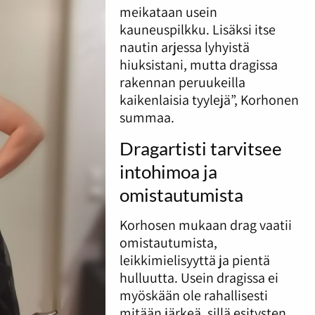
meikataan usein
kauneuspilkku. Lisäksi itse
nautin arjessa lyhyistä
hiuksistani, mutta dragissa
rakennan peruukeilla
kaikenlaisia tyylejä”, Korhonen
summaa.
Dragartisti tarvitsee
intohimoa ja
omistautumista
Korhosen mukaan drag vaatii
omistautumista,
leikkimielisyyttä ja pientä
hulluutta. Usein dragissa ei
myöskään ole rahallisesti
mitään järkeä, sillä esitysten