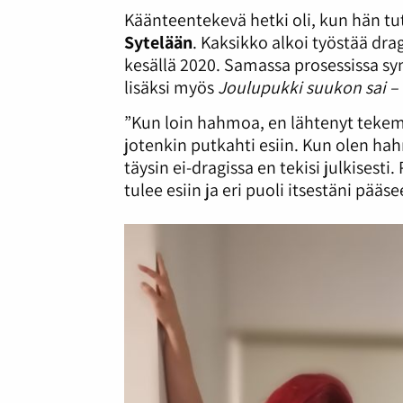
Käänteentekevä hetki oli, kun hän tut
Sytelään
. Kaksikko alkoi työstää dr
kesällä 2020. Samassa prosessissa sy
lisäksi myös
Joulupukki suukon sai –
”Kun loin hahmoa, en lähtenyt tekem
jotenkin putkahti esiin. Kun olen hah
täysin ei-dragissa en tekisi julkisest
tulee esiin ja eri puoli itsestäni pääs