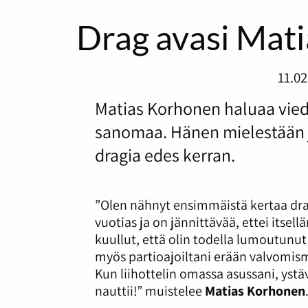
Drag avasi Mat
11.02
Matias Korhonen haluaa vied
sanomaa. Hänen mielestään j
dragia edes kerran.
”Olen nähnyt ensimmäistä kertaa dra
vuotias ja on jännittävää, ettei itsel
kuullut, että olin todella lumoutun
myös partioajoiltani erään valvomism
Kun liihottelin omassa asussani, yst
nauttii!” muistelee
Matias Korhonen