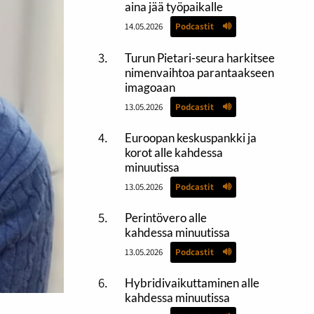
aina jää työpaikalle
14.05.2026
Podcastit
Turun Pietari-seura harkitsee
nimenvaihtoa parantaakseen
imagoaan
13.05.2026
Podcastit
Euroopan keskuspankki ja
korot alle kahdessa
minuutissa
13.05.2026
Podcastit
Perintövero alle
kahdessa minuutissa
13.05.2026
Podcastit
Hybridivaikuttaminen alle
kahdessa minuutissa