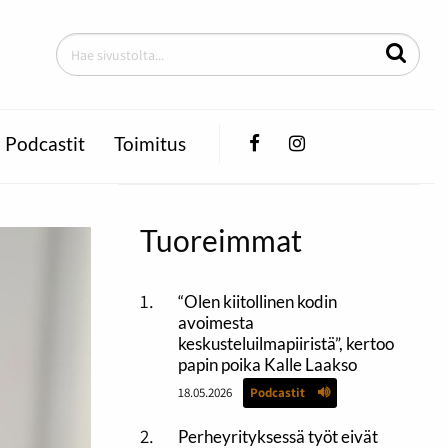
Facebook
Instagram
Podcastit
Toimitus
Tuoreimmat
“Olen kiitollinen kodin
avoimesta
keskusteluilmapiiristä”, kertoo
papin poika Kalle Laakso
18.05.2026
Podcastit
Perheyrityksessä työt eivät