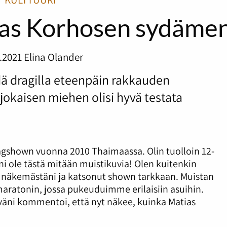
ias Korhosen sydäme
.2021
Elina Olander
ä dragilla eteenpäin rakkauden
okaisen miehen olisi hyvä testata
gshown vuonna 2010 Thaimaassa. Olin tuolloin 12-
läni ole tästä mitään muistikuvia! Olen kuitenkin
ut näkemästäni ja katsonut shown tarkkaan. Muistan
aratonin, jossa pukeuduimme erilaisiin asuihin.
äväni kommentoi, että nyt näkee, kuinka Matias
.