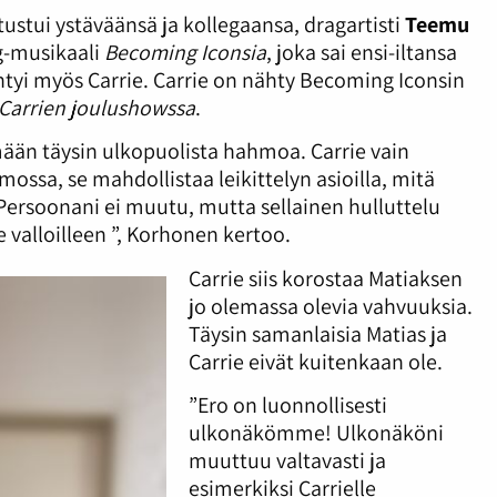
ustui ystäväänsä ja kollegaansa, dragartisti
Teemu
ag-musikaali
Becoming Iconsia
, joka sai ensi-iltansa
ntyi myös Carrie. Carrie on nähty Becoming Iconsin
 Carrien joulushowssa
.
ään täysin ulkopuolista hahmoa. Carrie vain
mossa, se mahdollistaa leikittelyn asioilla, mitä
i. Persoonani ei muutu, mutta sellainen hulluttelu
ee valloilleen ”, Korhonen kertoo.
Carrie siis korostaa Matiaksen
jo olemassa olevia vahvuuksia.
Täysin samanlaisia Matias ja
Carrie eivät kuitenkaan ole.
”Ero on luonnollisesti
ulkonäkömme! Ulkonäköni
muuttuu valtavasti ja
esimerkiksi Carrielle