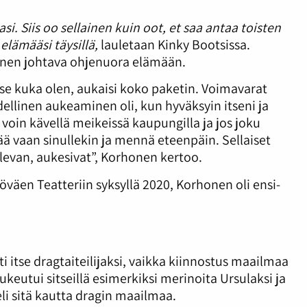
 Siis oo sellainen kuin oot, et saa antaa toisten
elämääsi täysillä,
lauletaan Kinky Bootsissa.
lainen johtava ohjenuora elämään.
 se kuka olen, aukaisi koko paketin. Voimavarat
odellinen aukeaminen oli, kun hyväksyin itseni ja
 voin kävellä meikeissä kaupungilla ja jos joku
vää vaan sinullekin ja mennä eteenpäin. Sellaiset
 olevan, aukesivat”, Korhonen kertoo.
väen Teatteriin syksyllä 2020, Korhonen oli ensi-
 itse dragtaiteilijaksi, vaikka kiinnostus maailmaa
ukeutui sitseillä esimerkiksi merinoita Ursulaksi ja
i sitä kautta dragin maailmaa.