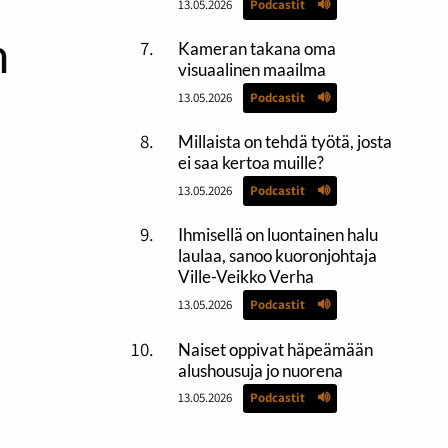
13.05.2026
Podcastit
n
Kameran takana oma
visuaalinen maailma
13.05.2026
Podcastit
Millaista on tehdä työtä, josta
ei saa kertoa muille?
13.05.2026
Podcastit
Ihmisellä on luontainen halu
laulaa, sanoo kuoronjohtaja
Ville-Veikko Verha
13.05.2026
Podcastit
Naiset oppivat häpeämään
alushousuja jo nuorena
13.05.2026
Podcastit