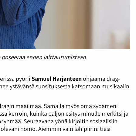
ie poseeraa ennen laittautumistaan.
erissa pyörii
Samuel Harjanteen
ohjaama drag-
nee ystävänsä suosituksesta katsomaan musikaalin
a dragin maailmaa. Samalla myös oma sydämeni
jossa kerroin, kuinka paljon esitys minulle merkitsi ja
yhmää. Seuraavana yönä kirjoitin sosiaalisiin
olevani homo. Aiemmin vain lähipiirini tiesi