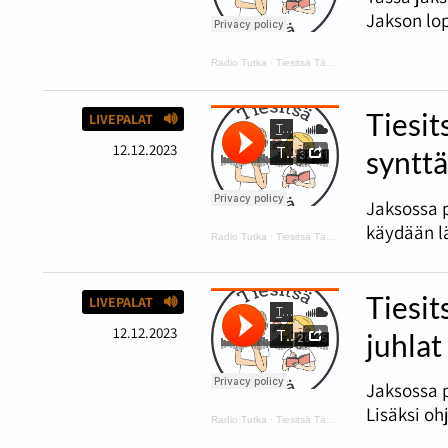
Jakson lop
Radio Tutka
·
Tiesitsä Tätä: hyvä ja huono tuuri
Tiesit
LIVEPALAT
12.12.2023
synttä
Jaksossa 
käydään lä
Radio Tutka
·
Tiesitsä Tätä: harmaus ja Disneyn synttärit
Tiesit
LIVEPALAT
12.12.2023
juhlat
Jaksossa p
Lisäksi oh
Radio Tutka
·
Tiesitsä Tätä: Halloween