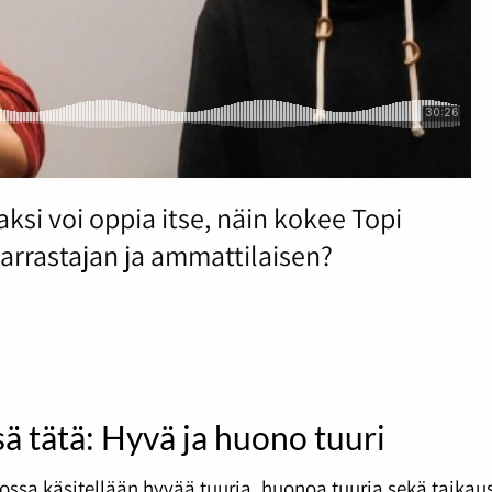
si voi oppia itse, näin kokee Topi
harrastajan ja ammattilaisen?
sä tätä: Hyvä ja huono tuuri
ossa käsitellään hyvää tuuria, huonoa tuuria sekä taikau