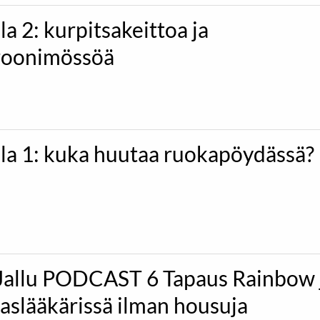
la 2: kurpitsakeittoa ja
oonimössöä
ila 1: kuka huutaa ruokapöydässä?
Jallu PODCAST 6 Tapaus Rainbow 
slääkärissä ilman housuja