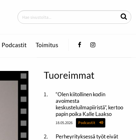
Facebook
Instagram
Podcastit
Toimitus
Tuoreimmat
“Olen kiitollinen kodin
avoimesta
keskusteluilmapiiristä”, kertoo
papin poika Kalle Laakso
18.05.2026
Podcastit
Perheyrityksessä työt eivät