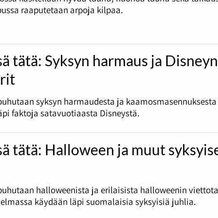
ussa raaputetaan arpoja kilpaa.
sä tätä: Syksyn harmaus ja Disney
rit
puhutaan syksyn harmaudesta ja kaamosmasennuksesta
pi faktoja satavuotiaasta Disneystä.
sä tätä: Halloween ja muut syksyis
uhutaan halloweenista ja erilaisista halloweenin viettota
jelmassa käydään läpi suomalaisia syksyisiä juhlia.