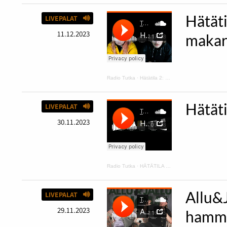
Hätäti
LIVEPALAT
11.12.2023
makar
Radio Tutka
·
Hätätila 2: kurpitsakeittoa ja makaroonimössöä
Hätät
LIVEPALAT
30.11.2023
Radio Tutka
·
HÄTÄTILA podcast 1
Allu&
LIVEPALAT
29.11.2023
hamma