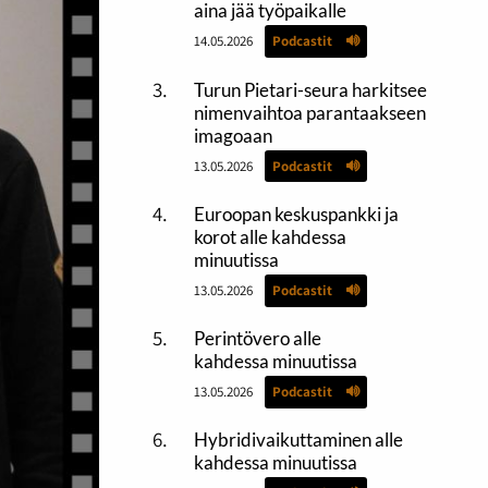
aina jää työpaikalle
14.05.2026
Podcastit
Turun Pietari-seura harkitsee
nimenvaihtoa parantaakseen
imagoaan
13.05.2026
Podcastit
Euroopan keskuspankki ja
korot alle kahdessa
minuutissa
13.05.2026
Podcastit
Perintövero alle
kahdessa minuutissa
13.05.2026
Podcastit
Hybridivaikuttaminen alle
kahdessa minuutissa