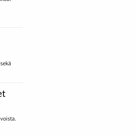
n
 sekä
et
voista.