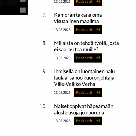
13.05.2026
Podcastit
Kameran takana oma
visuaalinen maailma
13.05.2026
Podcastit
Millaista on tehdä työtä, josta
ei saa kertoa muille?
13.05.2026
Podcastit
Ihmisellä on luontainen halu
laulaa, sanoo kuoronjohtaja
Ville-Veikko Verha
13.05.2026
Podcastit
Naiset oppivat häpeämään
alushousuja jo nuorena
13.05.2026
Podcastit