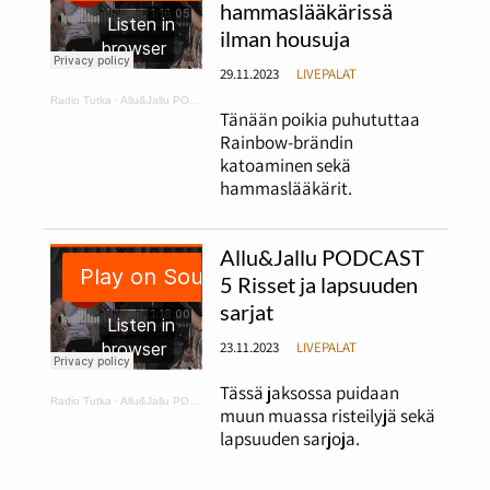
hammaslääkärissä
ilman housuja
29.11.2023
LIVEPALAT
Radio Tutka
·
Allu&Jallu PODCAST 6 Tapaus Rainbow ja hammaslääkärissä ilman housuja
Tänään poikia puhututtaa
Rainbow-brändin
katoaminen sekä
hammaslääkärit.
Allu&Jallu PODCAST
5 Risset ja lapsuuden
sarjat
23.11.2023
LIVEPALAT
Tässä jaksossa puidaan
Radio Tutka
·
Allu&Jallu PODCAST 5 Risset ja lapsuuden sarjat
muun muassa risteilyjä sekä
lapsuuden sarjoja.