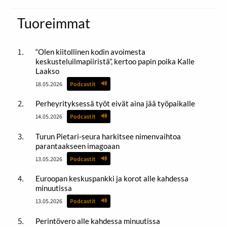
Tuoreimmat
“Olen kiitollinen kodin avoimesta
keskusteluilmapiiristä”, kertoo papin poika Kalle
Laakso
18.05.2026
Podcastit
Perheyrityksessä työt eivät aina jää työpaikalle
14.05.2026
Podcastit
Turun Pietari-seura harkitsee nimenvaihtoa
parantaakseen imagoaan
13.05.2026
Podcastit
Euroopan keskuspankki ja korot alle kahdessa
minuutissa
13.05.2026
Podcastit
Perintövero alle kahdessa minuutissa