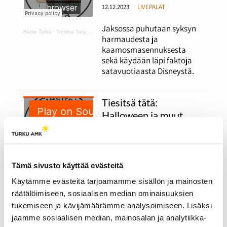
12.12.2023
LIVEPALAT
Jaksossa puhutaan syksyn
Radio Tutka
·
Tiesitsä Tätä: harmaus ja Disneyn synttärit
harmaudesta ja
kaamosmasennuksesta
sekä käydään läpi faktoja
satavuotiaasta Disneystä.
Tiesitsä tätä:
Halloween ja muut
syksyiset juhlat
12.12.2023
LIVEPALAT
Jaksossa puhutaan
Tämä sivusto käyttää evästeitä
Radio Tutka
·
Tiesitsä Tätä: Halloween
halloweenista ja erilaisista
Käytämme evästeitä tarjoamamme sisällön ja mainosten
halloweenin viettotavoista.
räätälöimiseen, sosiaalisen median ominaisuuksien
Lisäksi ohjelmassa käydään
tukemiseen ja kävijämäärämme analysoimiseen. Lisäksi
läpi suomalaisia syksyisiä
jaamme sosiaalisen median, mainosalan ja analytiikka-
juhlia.