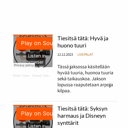
Tiesitsä tätä: Hyvä ja
huono tuuri
12.12.2023
LIVEPALAT
Tässä jaksossa käsitellään
hyvää tuuria, huonoa tuuria
Radio Tutka
·
Tiesitsä Tätä: hyvä ja huono tuuri
sekä taikauskoa. Jakson
lopussa raaputetaan arpoja
kilpaa.
Tiesitsä tätä: Syksyn
harmaus ja Disneyn
synttärit