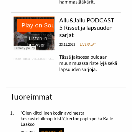
hammaslääkärit.
Allu&Jallu PODCAST
5 Risset ja lapsuuden
sarjat
23.11.2023
LIVEPALAT
Tässä jaksossa puidaan
Radio Tutka
·
Allu&Jallu PODCAST 5 Risset ja lapsuuden sarjat
muun muassa risteilyjä sekä
lapsuuden sarjoja.
Tuoreimmat
“Olen kiitollinen kodin avoimesta
keskusteluilmapiiristä”, kertoo papin poika Kalle
Laakso
18.05.2026
Podcastit