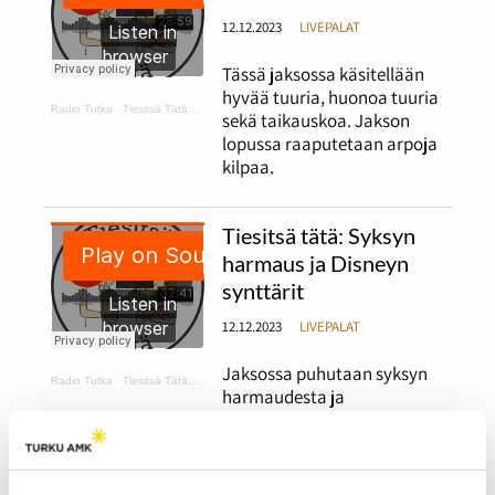
12.12.2023
LIVEPALAT
Tässä jaksossa käsitellään
hyvää tuuria, huonoa tuuria
Radio Tutka
·
Tiesitsä Tätä: hyvä ja huono tuuri
sekä taikauskoa. Jakson
lopussa raaputetaan arpoja
kilpaa.
Tiesitsä tätä: Syksyn
harmaus ja Disneyn
synttärit
12.12.2023
LIVEPALAT
Jaksossa puhutaan syksyn
Radio Tutka
·
Tiesitsä Tätä: harmaus ja Disneyn synttärit
harmaudesta ja
kaamosmasennuksesta
sekä käydään läpi faktoja
satavuotiaasta Disneystä.