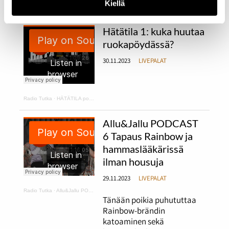
Kiellä
Radio Tutka
·
Hätätila 2: kurpitsakeittoa ja makaroonimössöä
Hätätila 1: kuka huutaa
ruokapöydässä?
30.11.2023
LIVEPALAT
Radio Tutka
·
HÄTÄTILA podcast 1
Allu&Jallu PODCAST
6 Tapaus Rainbow ja
hammaslääkärissä
ilman housuja
29.11.2023
LIVEPALAT
Radio Tutka
·
Allu&Jallu PODCAST 6 Tapaus Rainbow ja hammaslääkärissä ilman housuja
Tänään poikia puhututtaa
Rainbow-brändin
katoaminen sekä