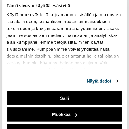
Tämä sivusto käyttää evästeitä
Tiesitsä tätä:
Käytämme evästeitä tarjoamamme sisällön ja mainosten
Halloween ja muut
räätälöimiseen, sosiaalisen median ominaisuuksien
syksyiset juhlat
tukemiseen ja kävijämäärämme analysoimiseen. Lisäksi
12.12.2023
LIVEPALAT
jaamme sosiaalisen median, mainosalan ja analytiikka-
alan kumppaneillemme tietoja siitä, miten käytät
Jaksossa puhutaan
sivustoamme. Kumppanimme voivat yhdistää näitä
Radio Tutka
·
Tiesitsä Tätä: Halloween
halloweenista ja erilaisista
tietoja muihin tietoihin, joita olet antanut heille tai joita on
halloweenin viettotavoista.
kerätty, kun olet käyttänyt heidän palvelujaan. Voit
Lisäksi ohjelmassa käydään
läpi suomalaisia syksyisiä
muuttaa evästeasetuksiesi hyväksyntää sivuston
juhlia.
alalaidassa olevasta
Evästeasetukset
linkistä.
Näytä tiedot
Hätätila 2:
Salli
kurpitsakeittoa ja
makaroonimössöä
Muokkaa
11.12.2023
LIVEPALAT