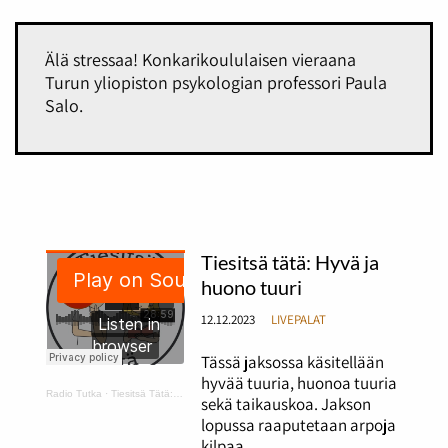
Älä stressaa! Konkarikoululaisen vieraana
Turun yliopiston psykologian professori Paula
Salo.
Tiesitsä tätä: Hyvä ja
huono tuuri
12.12.2023
LIVEPALAT
Tässä jaksossa käsitellään
hyvää tuuria, huonoa tuuria
Radio Tutka
·
Tiesitsä Tätä: hyvä ja huono tuuri
sekä taikauskoa. Jakson
lopussa raaputetaan arpoja
kilpaa.