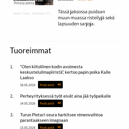
Tässä jaksossa puidaan
Radio Tutka
·
Allu&Jallu PODCAST 5 Risset ja lapsuuden sarjat
muun muassa risteilyjä sekä
lapsuuden sarjoja.
Tuoreimmat
“Olen kiitollinen kodin avoimesta
keskusteluilmapiiristä”, kertoo papin poika Kalle
Laakso
18.05.2026
Podcastit
Perheyrityksessä työt eivät aina jää työpaikalle
14.05.2026
Podcastit
Turun Pietari-seura harkitsee nimenvaihtoa
parantaakseen imagoaan
13.05.2026
Podcastit