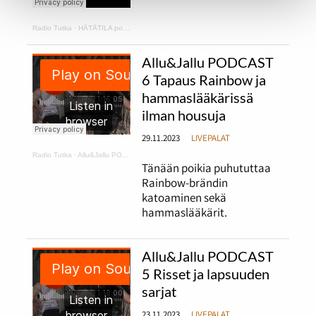
Radio Tutka
·
HÄTÄTILA podcast 1
Allu&Jallu PODCAST
6 Tapaus Rainbow ja
hammaslääkärissä
ilman housuja
29.11.2023
LIVEPALAT
Radio Tutka
·
Allu&Jallu PODCAST 6 Tapaus Rainbow ja hammaslääkärissä ilman housuja
Tänään poikia puhututtaa
Rainbow-brändin
katoaminen sekä
hammaslääkärit.
Allu&Jallu PODCAST
5 Risset ja lapsuuden
sarjat
23.11.2023
LIVEPALAT