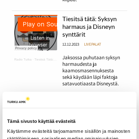
Tiesitsä tätä: Syksyn
harmaus ja Disneyn
synttärit
12.12.2023
LIVEPALAT
Jaksossa puhutaan syksyn
Radio Tutka
·
Tiesitsä Tätä: harmaus ja Disneyn synttärit
harmaudesta ja
kaamosmasennuksesta
sekä käydään läpi faktoja
satavuotiaasta Disneystä.
Tiesitsä tätä:
Halloween ja muut
syksyiset juhlat
Tämä sivusto käyttää evästeitä
12.12.2023
LIVEPALAT
Käytämme evästeitä tarjoamamme sisällön ja mainosten
räätälöimiseen, sosiaalisen median ominaisuuksien