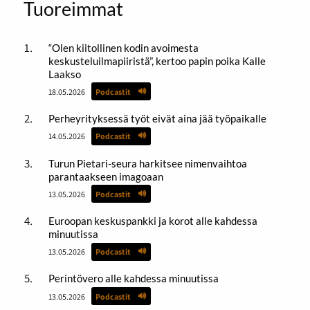
Tuoreimmat
“Olen kiitollinen kodin avoimesta
keskusteluilmapiiristä”, kertoo papin poika Kalle
Laakso
18.05.2026
Podcastit
Perheyrityksessä työt eivät aina jää työpaikalle
14.05.2026
Podcastit
Turun Pietari-seura harkitsee nimenvaihtoa
parantaakseen imagoaan
13.05.2026
Podcastit
Euroopan keskuspankki ja korot alle kahdessa
minuutissa
13.05.2026
Podcastit
Perintövero alle kahdessa minuutissa
13.05.2026
Podcastit