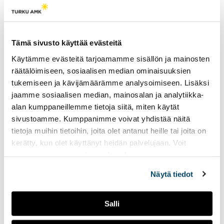
Jaksossa puhutaan syksyn
Radio Tutka
·
Tiesitsä Tätä: harmaus ja Disneyn synttärit
harmaudesta ja
kaamosmasennuksesta
sekä käydään läpi faktoja
Tämä sivusto käyttää evästeitä
satavuotiaasta Disneystä.
Käytämme evästeitä tarjoamamme sisällön ja mainosten
räätälöimiseen, sosiaalisen median ominaisuuksien
tukemiseen ja kävijämäärämme analysoimiseen. Lisäksi
Tiesitsä tätä:
jaamme sosiaalisen median, mainosalan ja analytiikka-
Halloween ja muut
alan kumppaneillemme tietoja siitä, miten käytät
syksyiset juhlat
sivustoamme. Kumppanimme voivat yhdistää näitä
12.12.2023
LIVEPALAT
tietoja muihin tietoihin, joita olet antanut heille tai joita on
kerätty, kun olet käyttänyt heidän palvelujaan. Voit
Jaksossa puhutaan
Radio Tutka
·
Tiesitsä Tätä: Halloween
muuttaa evästeasetuksiesi hyväksyntää sivuston
halloweenista ja erilaisista
alalaidassa olevasta
Evästeasetukset
linkistä.
halloweenin viettotavoista.
Näytä tiedot
Lisäksi ohjelmassa käydään
läpi suomalaisia syksyisiä
juhlia.
Salli