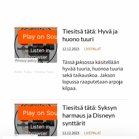
Tiesitsä tätä: Hyvä ja
huono tuuri
12.12.2023
LIVEPALAT
Tässä jaksossa käsitellään
hyvää tuuria, huonoa tuuria
Radio Tutka
·
Tiesitsä Tätä: hyvä ja huono tuuri
sekä taikauskoa. Jakson
lopussa raaputetaan arpoja
kilpaa.
Tiesitsä tätä: Syksyn
harmaus ja Disneyn
synttärit
12.12.2023
LIVEPALAT