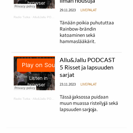
ilman housuja
29.11.2023
LIVEPALAT
Radio Tutka
·
Allu&Jallu PODCAST 6 Tapaus Rainbow ja hammaslääkärissä ilman housuja
Tänään poikia puhututtaa
Rainbow-brändin
katoaminen sekä
hammaslääkärit.
Allu&Jallu PODCAST
5 Risset ja lapsuuden
sarjat
23.11.2023
LIVEPALAT
Tässä jaksossa puidaan
Radio Tutka
·
Allu&Jallu PODCAST 5 Risset ja lapsuuden sarjat
muun muassa risteilyjä sekä
lapsuuden sarjoja.