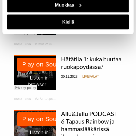
Hätätila 2:
Muokkaa
kurpitsakeittoa ja
makaroonimössöä
Kiellä
11.12.2023
LIVEPALAT
Radio Tutka
·
Hätätila 2: kurpitsakeittoa ja makaroonimössöä
Hätätila 1: kuka huutaa
ruokapöydässä?
30.11.2023
LIVEPALAT
Radio Tutka
·
HÄTÄTILA podcast 1
Allu&Jallu PODCAST
6 Tapaus Rainbow ja
hammaslääkärissä