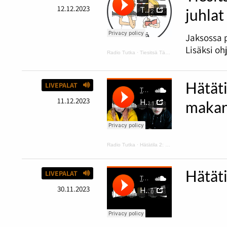
12.12.2023
juhlat
Jaksossa p
Lisäksi oh
Radio Tutka
·
Tiesitsä Tätä: Halloween
Hätäti
LIVEPALAT
11.12.2023
makar
Radio Tutka
·
Hätätila 2: kurpitsakeittoa ja makaroonimössöä
Hätät
LIVEPALAT
30.11.2023