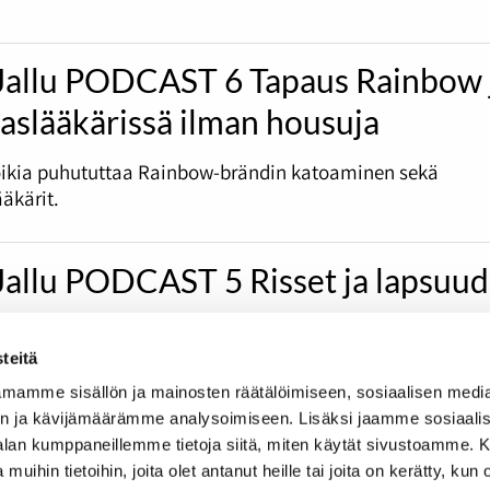
Jallu PODCAST 6 Tapaus Rainbow 
slääkärissä ilman housuja
ikia puhututtaa Rainbow-brändin katoaminen sekä
kärit.
Jallu PODCAST 5 Risset ja lapsuu
teitä
ossa puidaan muun muassa risteilyjä sekä lapsuuden sar
mamme sisällön ja mainosten räätälöimiseen, sosiaalisen medi
n ja kävijämäärämme analysoimiseen. Lisäksi jaamme sosiaali
-alan kumppaneillemme tietoja siitä, miten käytät sivustoamme
 muihin tietoihin, joita olet antanut heille tai joita on kerätty, kun 