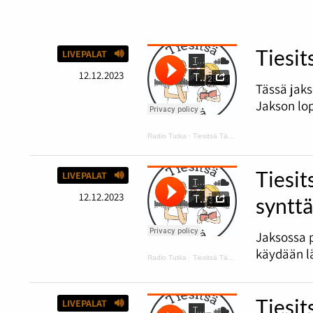
Tiesit
LIVEPALAT
12.12.2023
Tässä jaks
Jakson lop
Radio Tutka
·
Tiesitsä Tätä: hyvä ja huono tuuri
Tiesit
LIVEPALAT
12.12.2023
synttä
Jaksossa 
käydään lä
Radio Tutka
·
Tiesitsä Tätä: harmaus ja Disneyn synttärit
Tiesit
LIVEPALAT