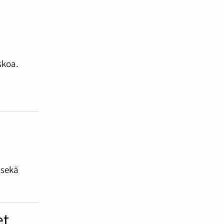
skoa.
n
 sekä
et