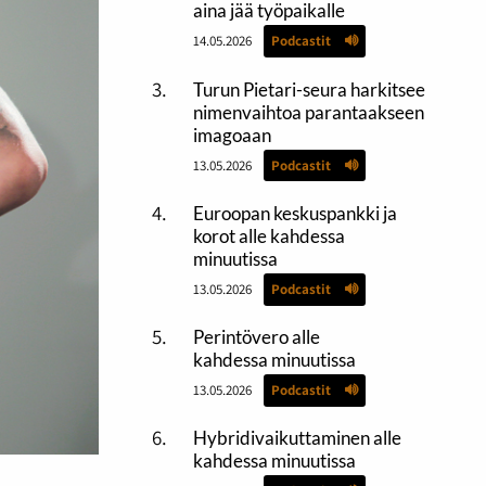
aina jää työpaikalle
14.05.2026
Podcastit
Turun Pietari-seura harkitsee
nimenvaihtoa parantaakseen
imagoaan
13.05.2026
Podcastit
Euroopan keskuspankki ja
korot alle kahdessa
minuutissa
13.05.2026
Podcastit
Perintövero alle
kahdessa minuutissa
13.05.2026
Podcastit
Hybridivaikuttaminen alle
kahdessa minuutissa