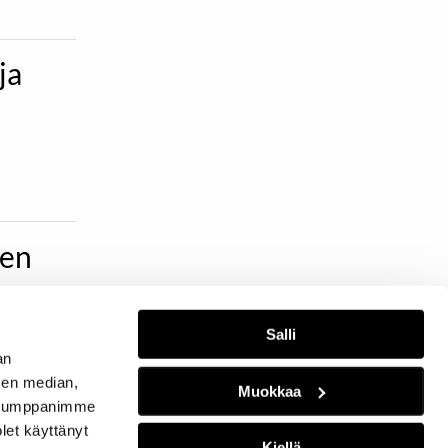
ja
den
Salli
joja.
an
sen median,
Muokkaa
. Kumppanimme
olet käyttänyt
Kiellä