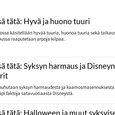
sä tätä: Hyvä ja huono tuuri
ossa käsitellään hyvää tuuria, huonoa tuuria sekä taikau
ussa raaputetaan arpoja kilpaa.
sä tätä: Syksyn harmaus ja Disney
rit
puhutaan syksyn harmaudesta ja kaamosmasennuksesta
pi faktoja satavuotiaasta Disneystä.
sä tätä: Halloween ja muut syksyis