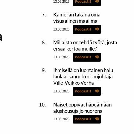
13.05.2026
Podcastit
Kameran takana oma
visuaalinen maailma
a
13.05.2026
Podcastit
Millaista on tehdä työtä, josta
ei saa kertoa muille?
13.05.2026
Podcastit
Ihmisellä on luontainen halu
laulaa, sanoo kuoronjohtaja
Ville-Veikko Verha
13.05.2026
Podcastit
Naiset oppivat häpeämään
alushousuja jo nuorena
13.05.2026
Podcastit