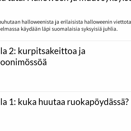
uhutaan halloweenista ja erilaisista halloweenin viettota
jelmassa käydään läpi suomalaisia syksyisiä juhlia.
la 2: kurpitsakeittoa ja
oonimössöä
ila 1: kuka huutaa ruokapöydässä?