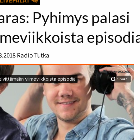
LIVEPALAT
ras: Pyhimys palasi
imeviikkoista episodi
3.2018
Radio Tutka