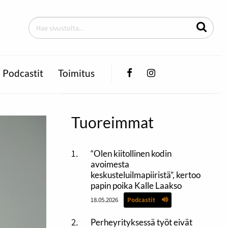
Facebook
Instagram
Podcastit
Toimitus
Tuoreimmat
“Olen kiitollinen kodin
avoimesta
keskusteluilmapiiristä”, kertoo
papin poika Kalle Laakso
18.05.2026
Podcastit
Perheyrityksessä työt eivät