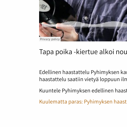
Tapa poika -kiertue alkoi nou
Edellinen haastattelu Pyhimyksen kans
haastattelu saatiin vietyä loppuun il
Kuuntele Pyhimyksen edellinen haast
Kuulematta paras: Pyhimyksen haastat