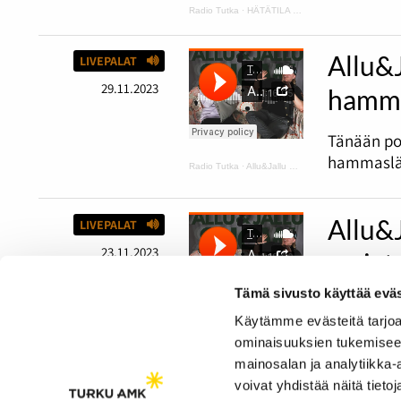
Radio Tutka
·
HÄTÄTILA podcast 1
Allu&
LIVEPALAT
29.11.2023
hamma
Tänään po
hammaslää
Radio Tutka
·
Allu&Jallu PODCAST 6 Tapaus Rainbow ja hammaslääkärissä ilman housuja
Allu&
LIVEPALAT
23.11.2023
sarjat
Tämä sivusto käyttää eväs
Tässä jaks
Käytämme evästeitä tarjoa
Radio Tutka
·
Allu&Jallu PODCAST 5 Risset ja lapsuuden sarjat
ominaisuuksien tukemisee
mainosalan ja analytiikka
voivat yhdistää näitä tietoja