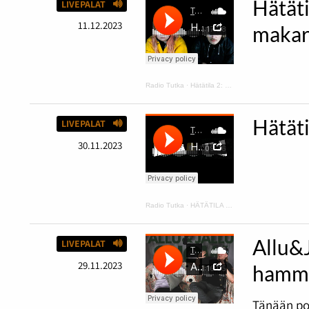
Hätäti
LIVEPALAT
11.12.2023
makar
Radio Tutka
·
Hätätila 2: kurpitsakeittoa ja makaroonimössöä
Hätät
LIVEPALAT
30.11.2023
Radio Tutka
·
HÄTÄTILA podcast 1
Allu&
LIVEPALAT
29.11.2023
hamma
Tänään po