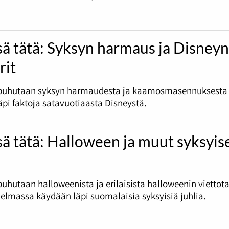
sä tätä: Syksyn harmaus ja Disney
rit
puhutaan syksyn harmaudesta ja kaamosmasennuksesta
pi faktoja satavuotiaasta Disneystä.
sä tätä: Halloween ja muut syksyis
uhutaan halloweenista ja erilaisista halloweenin viettota
jelmassa käydään läpi suomalaisia syksyisiä juhlia.