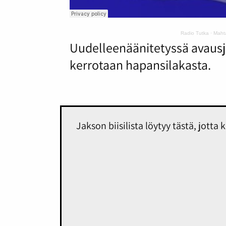
Radio Tutka
·
Mahta
Uudelleenäänitetyssä avausja
kerrotaan hapansilakasta.
Jakson biisilista löytyy tästä, jotta