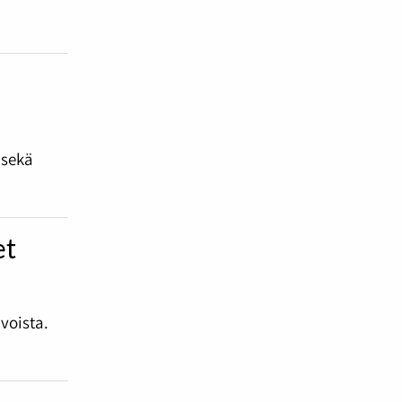
n
 sekä
et
voista.