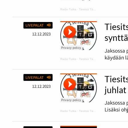
Radio Tutka
·
Tiesitsä Tätä: hyvä ja huono tuuri
Tiesit
LIVEPALAT
12.12.2023
synttä
Jaksossa 
käydään lä
Radio Tutka
·
Tiesitsä Tätä: harmaus ja Disneyn synttärit
Tiesit
LIVEPALAT
12.12.2023
juhlat
Jaksossa p
Lisäksi oh
Radio Tutka
·
Tiesitsä Tätä: Halloween