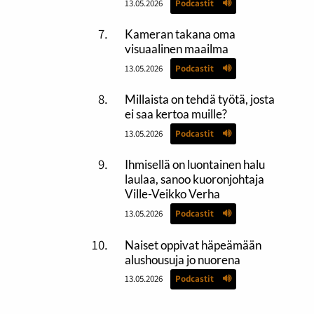
13.05.2026
Podcastit
Kameran takana oma
visuaalinen maailma
13.05.2026
Podcastit
Millaista on tehdä työtä, josta
ei saa kertoa muille?
13.05.2026
Podcastit
Ihmisellä on luontainen halu
laulaa, sanoo kuoronjohtaja
Ville-Veikko Verha
13.05.2026
Podcastit
Naiset oppivat häpeämään
alushousuja jo nuorena
13.05.2026
Podcastit