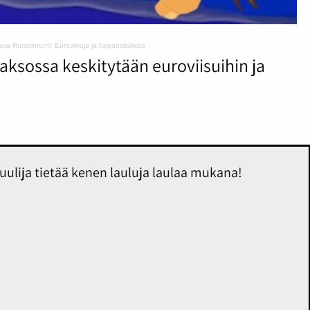
va Ruotsintunti: Euroviisuja ja hapansilakkaa
ksossa keskitytään euroviisuihin ja
 kuulija tietää kenen lauluja laulaa mukana!