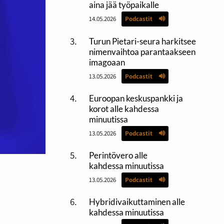
aina jää työpaikalle
14.05.2026
Podcastit
Turun Pietari-seura harkitsee
nimenvaihtoa parantaakseen
imagoaan
13.05.2026
Podcastit
Euroopan keskuspankki ja
korot alle kahdessa
minuutissa
13.05.2026
Podcastit
Perintövero alle
kahdessa minuutissa
13.05.2026
Podcastit
Hybridivaikuttaminen alle
kahdessa minuutissa