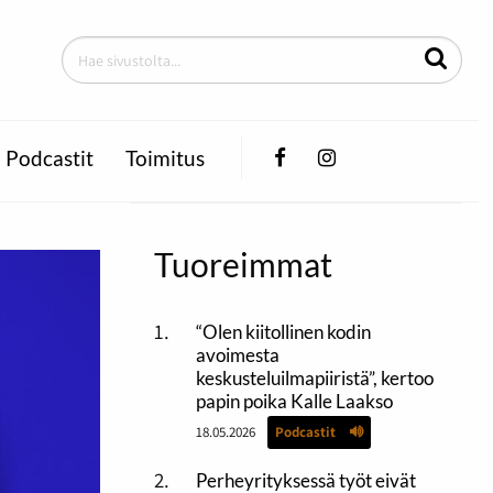
Facebook
Instagram
Podcastit
Toimitus
Tuoreimmat
“Olen kiitollinen kodin
avoimesta
keskusteluilmapiiristä”, kertoo
papin poika Kalle Laakso
18.05.2026
Podcastit
Perheyrityksessä työt eivät