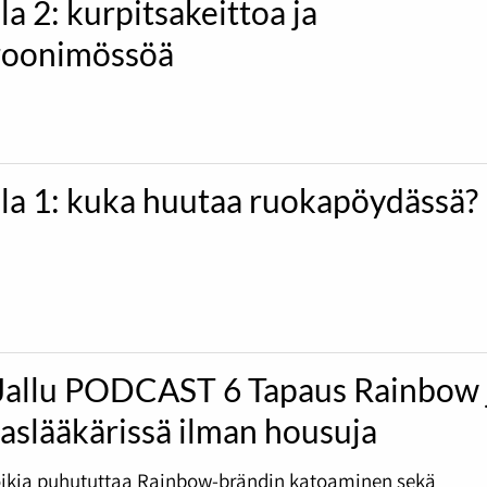
la 2: kurpitsakeittoa ja
oonimössöä
ila 1: kuka huutaa ruokapöydässä?
Jallu PODCAST 6 Tapaus Rainbow 
slääkärissä ilman housuja
ikia puhututtaa Rainbow-brändin katoaminen sekä