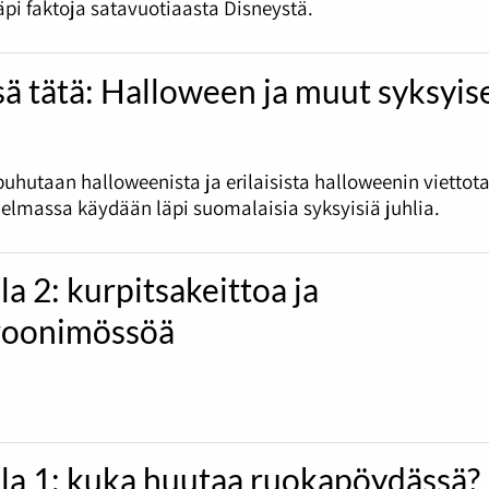
pi faktoja satavuotiaasta Disneystä.
sä tätä: Halloween ja muut syksyis
uhutaan halloweenista ja erilaisista halloweenin viettota
jelmassa käydään läpi suomalaisia syksyisiä juhlia.
la 2: kurpitsakeittoa ja
oonimössöä
ila 1: kuka huutaa ruokapöydässä?