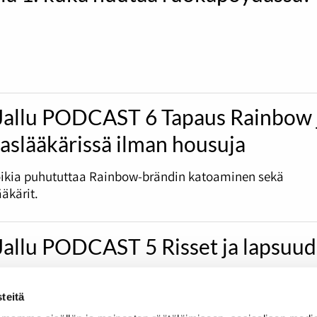
Jallu PODCAST 6 Tapaus Rainbow 
slääkärissä ilman housuja
ikia puhututtaa Rainbow-brändin katoaminen sekä
kärit.
Jallu PODCAST 5 Risset ja lapsuu
teitä
ossa puidaan muun muassa risteilyjä sekä lapsuuden sar