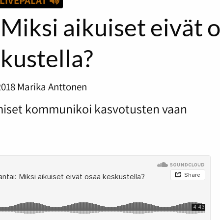
LIVEPALAT
iksi aikuiset eivät 
kustella?
2018
Marika Anttonen
ihmiset kommunikoi kasvotusten vaan