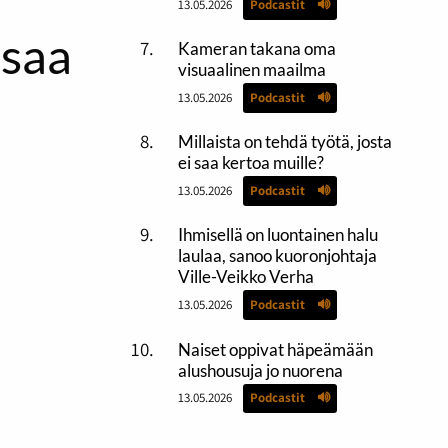
13.05.2026
Podcastit
osaa
Kameran takana oma
visuaalinen maailma
13.05.2026
Podcastit
Millaista on tehdä työtä, josta
ei saa kertoa muille?
13.05.2026
Podcastit
Ihmisellä on luontainen halu
laulaa, sanoo kuoronjohtaja
Ville-Veikko Verha
13.05.2026
Podcastit
Naiset oppivat häpeämään
alushousuja jo nuorena
13.05.2026
Podcastit