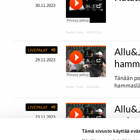
30.11.2023
Radio Tutka
·
HÄTÄTILA podcast 1
Allu&
LIVEPALAT
29.11.2023
hamma
Tänään po
hammaslää
Radio Tutka
·
Allu&Jallu PODCAST 6 Tapaus Rainbow ja hammaslääkärissä ilman housuja
Allu&
LIVEPALAT
23.11.2023
sarjat
Tämä sivusto käyttää eväs
Tässä jaks