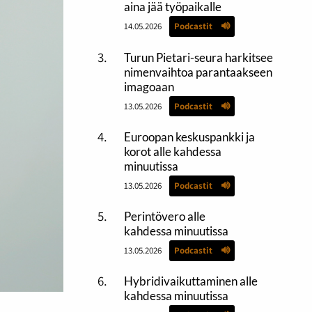
aina jää työpaikalle
14.05.2026
Podcastit
Turun Pietari-seura harkitsee
nimenvaihtoa parantaakseen
imagoaan
13.05.2026
Podcastit
Euroopan keskuspankki ja
korot alle kahdessa
minuutissa
13.05.2026
Podcastit
Perintövero alle
kahdessa minuutissa
13.05.2026
Podcastit
Hybridivaikuttaminen alle
kahdessa minuutissa