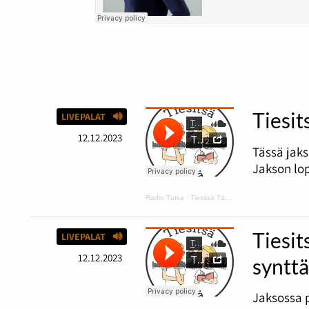
Tiesit
LIVEPALAT
12.12.2023
Tässä jaks
Jakson lop
Radio Tutka
·
Tiesitsä Tätä: hyvä ja huono tuuri
Tiesit
LIVEPALAT
12.12.2023
synttä
Jaksossa 