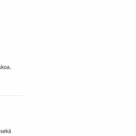
skoa.
n
 sekä