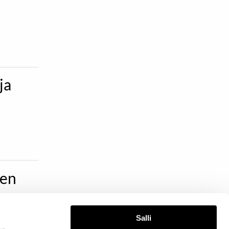
ja
den
Salli
joja.