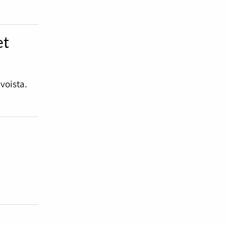
et
voista.