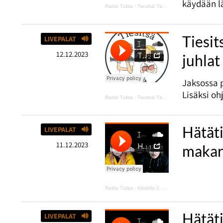
käydään lä
Radio Tutka
·
Tiesitsä Tätä: harmaus ja Disneyn synttärit
Tiesit
LIVEPALAT
12.12.2023
juhlat
Jaksossa p
Lisäksi oh
Radio Tutka
·
Tiesitsä Tätä: Halloween
Hätäti
LIVEPALAT
11.12.2023
makar
Radio Tutka
·
Hätätila 2: kurpitsakeittoa ja makaroonimössöä
Hätät
LIVEPALAT