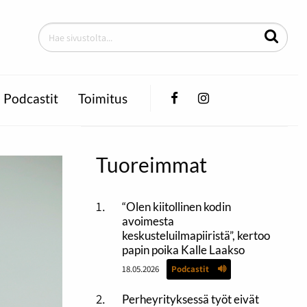
Facebook
Instagram
Podcastit
Toimitus
Tuoreimmat
“Olen kiitollinen kodin
avoimesta
keskusteluilmapiiristä”, kertoo
papin poika Kalle Laakso
18.05.2026
Podcastit
Perheyrityksessä työt eivät