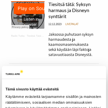
Tiesitsä tätä: Syksyn
harmaus ja Disneyn
synttärit
12.12.2023
LIVEPALAT
Jaksossa puhutaan syksyn
Radio Tutka
·
Tiesitsä Tätä: harmaus ja Disneyn synttärit
harmaudesta ja
kaamosmasennuksesta
sekä käydään läpi faktoja
satavuotiaasta Disneystä.
Tiesitsä tätä:
Halloween ja muut
syksyiset juhlat
Tämä sivusto käyttää evästeitä
12.12.2023
LIVEPALAT
Käytämme evästeitä tarjoamamme sisällön ja mainosten
Jaksossa puhutaan
Radio Tutka
·
Tiesitsä Tätä: Halloween
räätälöimiseen, sosiaalisen median ominaisuuksien
halloweenista ja erilaisista