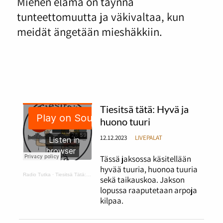
Miehen elämä on täynnä
tunteettomuutta ja väkivaltaa, kun
meidät ängetään mieshäkkiin.
Tiesitsä tätä: Hyvä ja
huono tuuri
12.12.2023
LIVEPALAT
Tässä jaksossa käsitellään
hyvää tuuria, huonoa tuuria
Radio Tutka
·
Tiesitsä Tätä: hyvä ja huono tuuri
sekä taikauskoa. Jakson
lopussa raaputetaan arpoja
kilpaa.