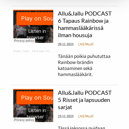
Allu&Jallu PODCAST
6 Tapaus Rainbow ja
hammaslääkärissä
ilman housuja
29.11.2023
LIVEPALAT
Radio Tutka
·
Allu&Jallu PODCAST 6 Tapaus Rainbow ja hammaslääkärissä ilman housuja
Tänään poikia puhututtaa
Rainbow-brändin
katoaminen sekä
hammaslääkärit.
Allu&Jallu PODCAST
5 Risset ja lapsuuden
sarjat
23.11.2023
LIVEPALAT
Tässä jaksossa puidaan