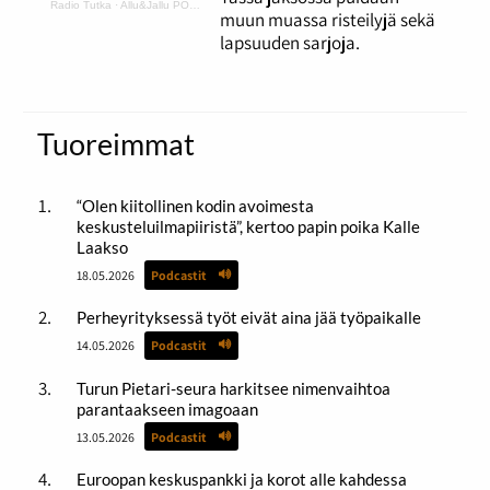
Radio Tutka
·
Allu&Jallu PODCAST 5 Risset ja lapsuuden sarjat
muun muassa risteilyjä sekä
lapsuuden sarjoja.
Tuoreimmat
“Olen kiitollinen kodin avoimesta
keskusteluilmapiiristä”, kertoo papin poika Kalle
Laakso
18.05.2026
Podcastit
Perheyrityksessä työt eivät aina jää työpaikalle
14.05.2026
Podcastit
Turun Pietari-seura harkitsee nimenvaihtoa
parantaakseen imagoaan
13.05.2026
Podcastit
Euroopan keskuspankki ja korot alle kahdessa