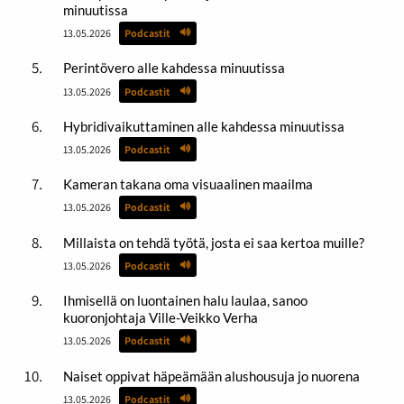
minuutissa
13.05.2026
Podcastit
Perintövero alle kahdessa minuutissa
13.05.2026
Podcastit
Hybridivaikuttaminen alle kahdessa minuutissa
13.05.2026
Podcastit
Kameran takana oma visuaalinen maailma
13.05.2026
Podcastit
Millaista on tehdä työtä, josta ei saa kertoa muille?
13.05.2026
Podcastit
Ihmisellä on luontainen halu laulaa, sanoo
kuoronjohtaja Ville-Veikko Verha
13.05.2026
Podcastit
Naiset oppivat häpeämään alushousuja jo nuorena
13.05.2026
Podcastit