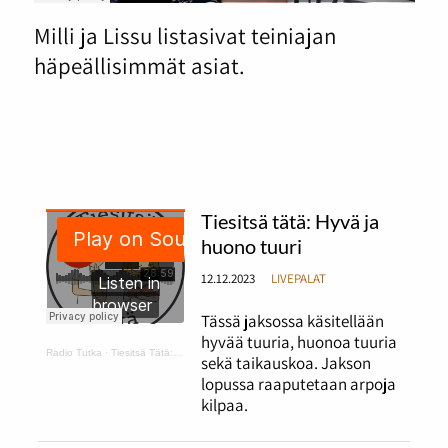
Milli ja Lissu listasivat teiniajan
häpeällisimmät asiat.
Tiesitsä tätä: Hyvä ja
huono tuuri
12.12.2023
LIVEPALAT
Tässä jaksossa käsitellään
hyvää tuuria, huonoa tuuria
Radio Tutka
·
Tiesitsä Tätä: hyvä ja huono tuuri
sekä taikauskoa. Jakson
lopussa raaputetaan arpoja
kilpaa.