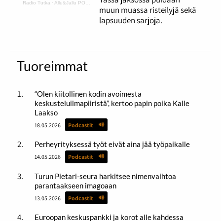
Radio Tutka
·
Allu&Jallu PODCAST 5 Risset ja lapsuuden sarjat
muun muassa risteilyjä sekä
lapsuuden sarjoja.
Tuoreimmat
“Olen kiitollinen kodin avoimesta
keskusteluilmapiiristä”, kertoo papin poika Kalle
Laakso
18.05.2026
Podcastit
Perheyrityksessä työt eivät aina jää työpaikalle
14.05.2026
Podcastit
Turun Pietari-seura harkitsee nimenvaihtoa
parantaakseen imagoaan
13.05.2026
Podcastit
Euroopan keskuspankki ja korot alle kahdessa