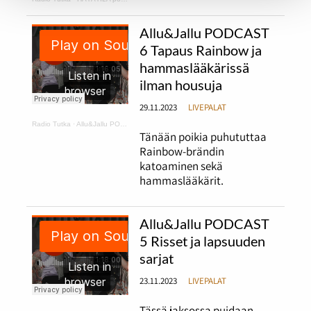
Allu&Jallu PODCAST
6 Tapaus Rainbow ja
hammaslääkärissä
ilman housuja
29.11.2023
LIVEPALAT
Radio Tutka
·
Allu&Jallu PODCAST 6 Tapaus Rainbow ja hammaslääkärissä ilman housuja
Tänään poikia puhututtaa
Rainbow-brändin
katoaminen sekä
hammaslääkärit.
Allu&Jallu PODCAST
5 Risset ja lapsuuden
sarjat
23.11.2023
LIVEPALAT
Tässä jaksossa puidaan