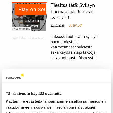
Tiesitsä tätä: Syksyn
harmaus ja Disneyn
synttärit
12.12.2023
LIVEPALAT
Jaksossa puhutaan syksyn
Radio Tutka
·
Tiesitsä Tätä: harmaus ja Disneyn synttärit
harmaudesta ja
kaamosmasennuksesta
sekä käydään läpi faktoja
satavuotiaasta Disneystä.
Tiesitsä tätä:
Halloween ja muut
syksyiset juhlat
Tämä sivusto käyttää evästeitä
12.12.2023
LIVEPALAT
Käytämme evästeitä tarjoamamme sisällön ja mainosten
Jaksossa puhutaan
Radio Tutka
·
Tiesitsä Tätä: Halloween
räätälöimiseen, sosiaalisen median ominaisuuksien
halloweenista ja erilaisista