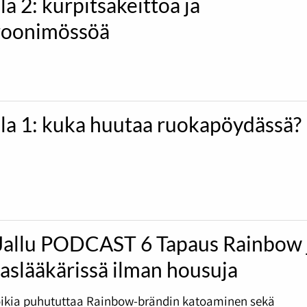
la 2: kurpitsakeittoa ja
oonimössöä
ila 1: kuka huutaa ruokapöydässä?
Jallu PODCAST 6 Tapaus Rainbow 
slääkärissä ilman housuja
ikia puhututtaa Rainbow-brändin katoaminen sekä