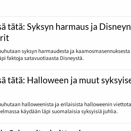
sä tätä: Syksyn harmaus ja Disney
rit
puhutaan syksyn harmaudesta ja kaamosmasennuksesta
pi faktoja satavuotiaasta Disneystä.
sä tätä: Halloween ja muut syksyis
uhutaan halloweenista ja erilaisista halloweenin viettota
jelmassa käydään läpi suomalaisia syksyisiä juhlia.