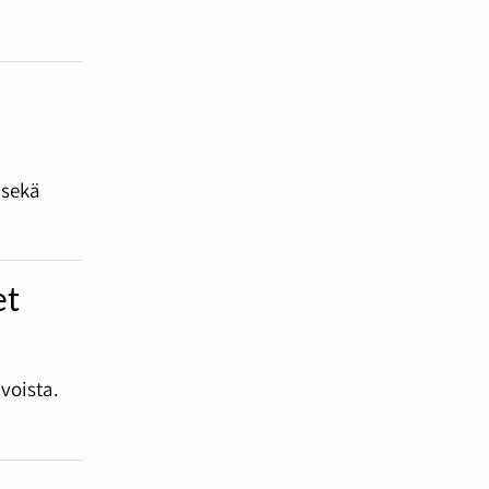
n
 sekä
et
voista.