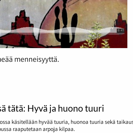
meää menneisyyttä.
sä tätä: Hyvä ja huono tuuri
ossa käsitellään hyvää tuuria, huonoa tuuria sekä taikau
ussa raaputetaan arpoja kilpaa.