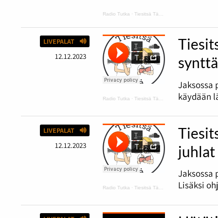
Radio Tutka
·
Tiesitsä Tätä: hyvä ja huono tuuri
Tiesit
LIVEPALAT
12.12.2023
synttä
Jaksossa 
käydään lä
Radio Tutka
·
Tiesitsä Tätä: harmaus ja Disneyn synttärit
Tiesit
LIVEPALAT
12.12.2023
juhlat
Jaksossa p
Lisäksi oh
Radio Tutka
·
Tiesitsä Tätä: Halloween