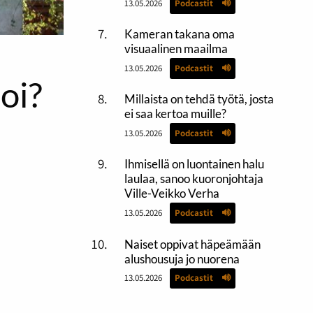
13.05.2026
Podcastit
Kameran takana oma
visuaalinen maailma
13.05.2026
Podcastit
oi?
Millaista on tehdä työtä, josta
ei saa kertoa muille?
13.05.2026
Podcastit
Ihmisellä on luontainen halu
laulaa, sanoo kuoronjohtaja
Ville-Veikko Verha
13.05.2026
Podcastit
Naiset oppivat häpeämään
alushousuja jo nuorena
13.05.2026
Podcastit