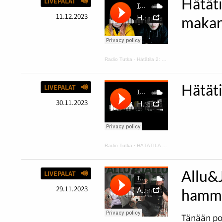
Hätäti
LIVEPALAT
11.12.2023
makar
Radio Tutka
·
Hätätila 2: kurpitsakeittoa ja makaroonimössöä
Hätät
LIVEPALAT
30.11.2023
Radio Tutka
·
HÄTÄTILA podcast 1
Allu&
LIVEPALAT
29.11.2023
hamma
Tänään po