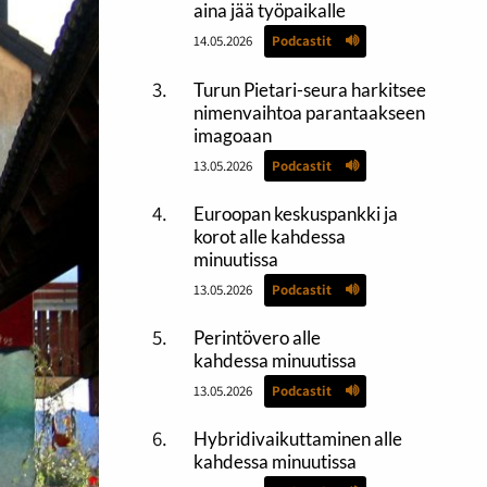
aina jää työpaikalle
14.05.2026
Podcastit
Turun Pietari-seura harkitsee
nimenvaihtoa parantaakseen
imagoaan
13.05.2026
Podcastit
Euroopan keskuspankki ja
korot alle kahdessa
minuutissa
13.05.2026
Podcastit
Perintövero alle
kahdessa minuutissa
13.05.2026
Podcastit
Hybridivaikuttaminen alle
kahdessa minuutissa