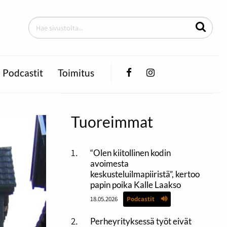
Facebook
Instagram
Podcastit
Toimitus
Tuoreimmat
“Olen kiitollinen kodin
avoimesta
keskusteluilmapiiristä”, kertoo
papin poika Kalle Laakso
18.05.2026
Podcastit
Perheyrityksessä työt eivät