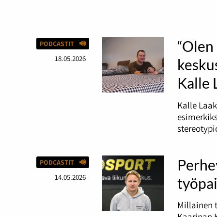
“Olen 
PODCASTIT
18.05.2026
keskus
Kalle
Kalle Laak
esimerkiks
stereotypi
Perhey
PODCASTIT
14.05.2026
työpai
Millainen 
Kaarinan K