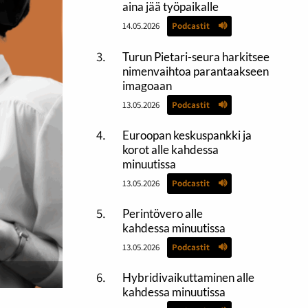
aina jää työpaikalle
14.05.2026
Podcastit
Turun Pietari-seura harkitsee
nimenvaihtoa parantaakseen
imagoaan
13.05.2026
Podcastit
Euroopan keskuspankki ja
korot alle kahdessa
minuutissa
13.05.2026
Podcastit
Perintövero alle
kahdessa minuutissa
13.05.2026
Podcastit
Hybridivaikuttaminen alle
kahdessa minuutissa