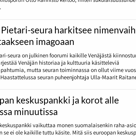
.
Pietari-seura harkitsee nimenvai
taakseen imagoaan
ari-seura on julkinen foorumi kaikille Venäjästä kiinnostun
ärjestää Venäjän historiaa ja kulttuuria käsitteleviä
apahtumia, mutta seuran toiminnassa on ollut viime vuo
 Haastattelussa seuran puheenjohtaja Ulla-Maarit Raitan
an keskuspankki ja korot alle
ssa minuutissa
keskuspankki vaikuttaa monen suomalaisenkin raha-asio
 se ei ole kaikille tuttu käsite. Mitä siis euroopan keskus