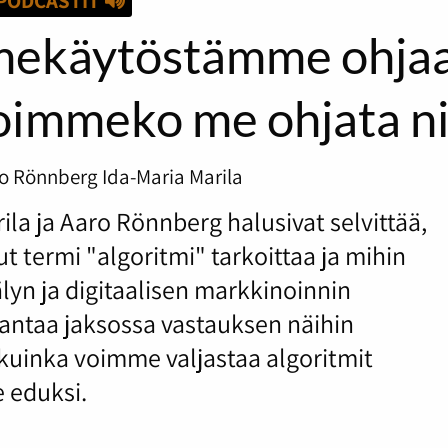
PODCASTIT
omekäytöstämme ohja
voimmeko me ohjata ni
o Rönnberg
Ida-Maria Marila
la ja Aaro Rönnberg halusivat selvittää,
t termi "algoritmi" tarkoittaa ja mihin
lyn ja digitaalisen markkinoinnin
 antaa jaksossa vastauksen näihin
kuinka voimme valjastaa algoritmit
 eduksi.