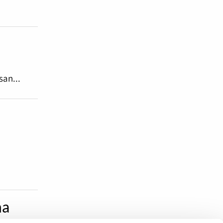
san...
n
ma