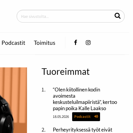
Facebook
Instagram
Podcastit
Toimitus
Tuoreimmat
“Olen kiitollinen kodin
avoimesta
keskusteluilmapiiristä”, kertoo
papin poika Kalle Laakso
18.05.2026
Podcastit
Perheyrityksessä työt eivät