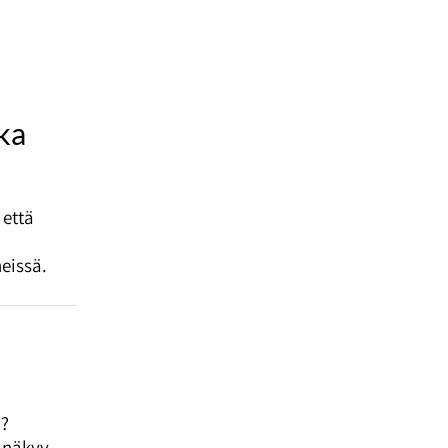
ika
 että
eissä.
i?
e näkyy