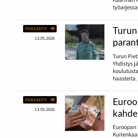
työarjessa
Turun 
PODCASTIT
13.05.2026
paran
Turun Piet
Yhdistys j
koulutust
haasteita.
Euroop
PODCASTIT
13.05.2026
kahde
Euroopan 
Kuitenkaan