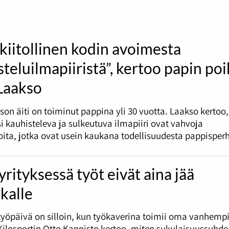
kiitollinen kodin avoimesta
teluilmapiiristä”, kertoo papin po
 Laakso
son äiti on toiminut pappina yli 30 vuotta. Laakso kertoo,
i kauhisteleva ja sulkeutuva ilmapiiri ovat vahvoja
oita, jotka ovat usein kaukana todellisuudesta pappisperh
rityksessä työt eivät aina jää
kalle
työpäivä on silloin, kun työkaverina toimii oma vanhemp
ilosportin Otto Kannisto kertoo, miten sukulaisuussuhd