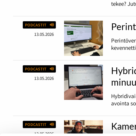
tekee? Jut
Perint
PODCASTIT
13.05.2026
Perintöve
kevennetti
Hybri
PODCASTIT
13.05.2026
minuu
Hybridiva
avointa s
Kamer
PODCASTIT
13.05.2026