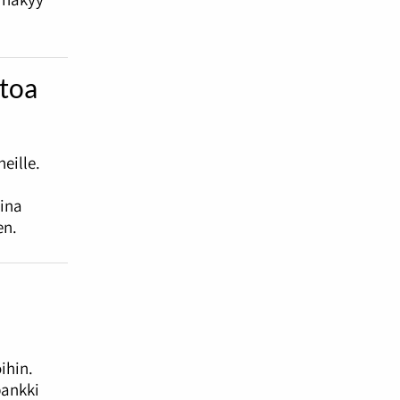
htoa
eille.
sina
en.
ihin.
pankki