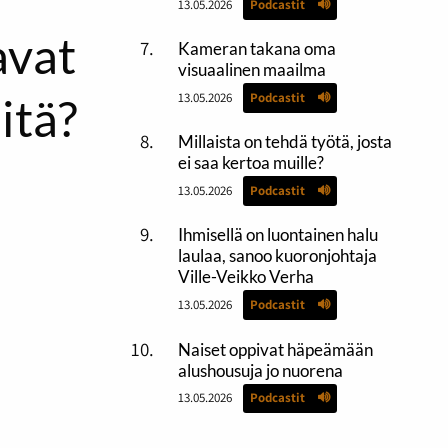
13.05.2026
Podcastit
avat
Kameran takana oma
visuaalinen maailma
itä?
13.05.2026
Podcastit
Millaista on tehdä työtä, josta
ei saa kertoa muille?
13.05.2026
Podcastit
Ihmisellä on luontainen halu
laulaa, sanoo kuoronjohtaja
Ville-Veikko Verha
13.05.2026
Podcastit
Naiset oppivat häpeämään
alushousuja jo nuorena
13.05.2026
Podcastit