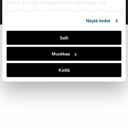
kerätty, kun olet käyttänyt heidän palvelujaan. Voit
muuttaa evästeasetuksiesi hyväksyntää sivuston
alalaidassa olevasta
Evästeasetukset
linkistä.
Näytä tiedot
Salli
Muokkaa
Kiellä