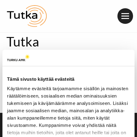
Valik
Tutka
Katso kuvareportaasi tästä.
Tämä on neljäs osa juttusarjaa, joka käsittelee suomalaista
dragkulttuuria.
Tämä sivusto käyttää evästeitä
Ensimmäinen osa:
Ennakkoluulot dragia kohtaan
vähenemässä
Käytämme evästeitä tarjoamamme sisällön ja mainosten
Toinen osa:
Drag avasi Matias Korhosen sydämen
räätälöimiseen, sosiaalisen median ominaisuuksien
Kolmas osa:
Dragista saatu itsevarmuus heijastuu koko
tukemiseen ja kävijämäärämme analysoimiseen. Lisäksi
elämään
jaamme sosiaalisen median, mainosalan ja analytiikka-
alan kumppaneillemme tietoja siitä, miten käytät
sivustoamme. Kumppanimme voivat yhdistää näitä
Saavutettavuusseloste
tietoja muihin tietoihin, joita olet antanut heille tai joita on
Evästeasetukset