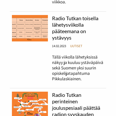
viikkoa.
Radio Tutkan toisella
lähetysviikolla
pääteemana on
ystävyys
14.02.2023
UUTISET
Tällä viikolla lähetyksissä
näkyy ja kuuluu ystäväpäivä
sekä Suomen yksi suurin
opiskelijatapahtuma
Pikkulaskiainen.
Radio Tutkan
perinteinen
jouluspesiaali päättää
radion syyskauden