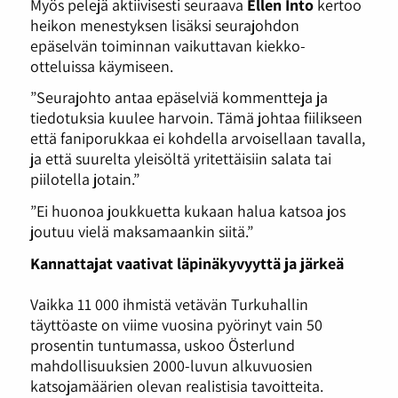
Myös pelejä aktiivisesti seuraava
Ellen Into
kertoo
heikon menestyksen lisäksi seurajohdon
epäselvän toiminnan vaikuttavan kiekko-
otteluissa käymiseen.
”Seurajohto antaa epäselviä kommentteja ja
tiedotuksia kuulee harvoin. Tämä johtaa fiilikseen
että faniporukkaa ei kohdella arvoisellaan tavalla,
ja että suurelta yleisöltä yritettäisiin salata tai
piilotella jotain.”
”Ei huonoa joukkuetta kukaan halua katsoa jos
joutuu vielä maksamaankin siitä.”
Kannattajat vaativat läpinäkyvyyttä ja järkeä
Vaikka 11 000 ihmistä vetävän Turkuhallin
täyttöaste on viime vuosina pyörinyt vain 50
prosentin tuntumassa, uskoo Österlund
mahdollisuuksien 2000-luvun alkuvuosien
katsojamäärien olevan realistisia tavoitteita.