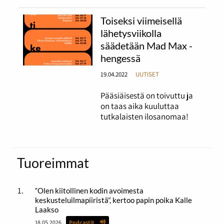
Toiseksi viimeisellä
lähetysviikolla
säädetään Mad Max -
hengessä
19.04.2022
UUTISET
Pääsiäisestä on toivuttu ja
on taas aika kuuluttaa
tutkalaisten ilosanomaa!
Tuoreimmat
“Olen kiitollinen kodin avoimesta
keskusteluilmapiiristä”, kertoo papin poika Kalle
Laakso
18.05.2026
Podcastit