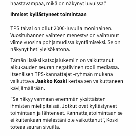
haastavampaa, mikä on näkynyt luvuissa.”
Ihmiset kyllästyneet toimintaan
TPS taival on ollut 2000-luvulla moninainen.
Vuosituhannen vaihteen menestys on vaihtunut
viime vuosina pohjamudissa kyntämiseksi. Se on
näkynyt heti yleisökatona.
Tämän lisäksi katsojalukemiin on vaikuttanut
alkukauden seuran negatiivinen rooli mediassa.
Itsenäisen TPS-kannattajat -ryhmän mukana
vaikuttava
Jaakko Koski
kertaa sen vaikuttaneen
kävijämäärään.
”Se näkyy varmaan enemmän yksittäisten
ihmisten mielipiteissä. Jotkut ovat kyllästyneet
toimintaan ja lähteneet. Kannattajatoimintaan se
ei kuitenkaan mielestäni ole vaikuttanut”, Koski
toteaa seuran sivuilla.