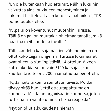
”En ole kuitenkaan huolestunut. Näihin lukuihin
vaikuttaa aina joukkueen menestyminen ja
lukemat heittelevät ajan kuluessa paljonkin.”, TPS-
pomo puolustelee.
”Kilpailu on koventunut muutenkin Turussa.
Täällä on paljon muutakin ohjelmaa tarjolla, mikä
haastaa meitä uudella tavalla.”
Tällä kaudella katsojamäärien väheneminen on
ollut koko Liigan ongelma. Turussa lukumäärät
ovat olleet jo silmiinpistäviä. 14 ottelun jälkeen
katsojakeskiarvo on vain 5149 katsojaa, kun
kauden tavoite on 5700 naamataulua per ottelu.
”Kyllä näitä lukemia seurataan tiiviisti. Meidän
täytyy pitää huoli, että ottelutapahtuma on
kunnossa. Meillä on organisaatio kunnossa, joten
turha näihin vaihteluihin on liikaa reagoida.”
”Nyt on ollut alkukaudesta hieman