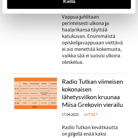
Kiellä
17.05.2023
UUTISET
Vappua juhlitaan
perinteisesti ulkona ja
haalarikansa täyttää
katukuvan. Ensimmäistä
opiskelijavappuaan viettävä
ei aio menettää kokemusta,
vaikka sää ei suosisi ulkona
oleskelua.
Radio Tutkan viimeisen
kokonaisen
lähetysviikon kruunaa
Miisa Grekovin vierailu
17.04.2023
UUTISET
Radio Tutkan kevätkautta
on jäljellä enää kaksi