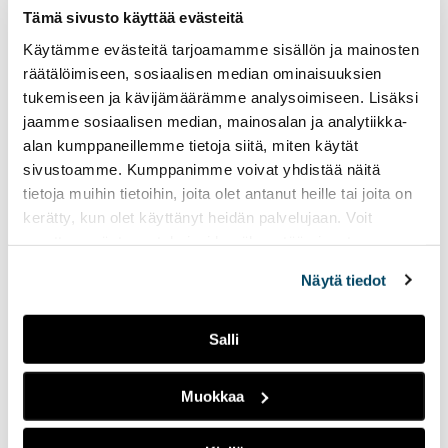
Marathon Monday
Tämä sivusto käyttää evästeitä
vetää Lappeenrantaan
tuhansia kävijöitä.
Käytämme evästeitä tarjoamamme sisällön ja mainosten
räätälöimiseen, sosiaalisen median ominaisuuksien
25.05.2023
UUTISET
tukemiseen ja kävijämäärämme analysoimiseen. Lisäksi
jaamme sosiaalisen median, mainosalan ja analytiikka-
Lappeenrannan yksi
alan kumppaneillemme tietoja siitä, miten käytät
suurimmista
opiskelijatapahtumista
sivustoamme. Kumppanimme voivat yhdistää näitä
Marathon Monday vetää
tietoja muihin tietoihin, joita olet antanut heille tai joita on
kävijöitä ympäri Suomen.
kerätty, kun olet käyttänyt heidän palvelujaan. Voit
Tapahtuman voittaa
muuttaa evästeasetuksiesi hyväksyntää sivuston
olemalla 24 tuntia putkeen
alalaidassa olevasta
Evästeasetukset
linkistä.
päihtyneenä. Kannustaako
Näytä tiedot
tämä kuitenkaan alkoholin
käyttöön?
Salli
Opiskelijat juhlivat
Muokkaa
vappua säästä
riippumatta