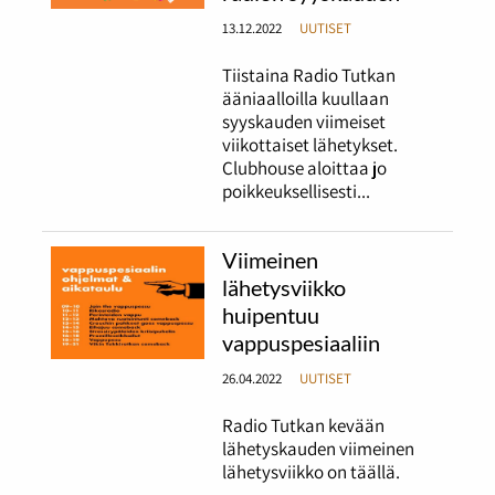
13.12.2022
UUTISET
Tiistaina Radio Tutkan
ääniaalloilla kuullaan
syyskauden viimeiset
viikottaiset lähetykset.
Clubhouse aloittaa jo
poikkeuksellisesti...
Viimeinen
lähetysviikko
huipentuu
vappuspesiaaliin
26.04.2022
UUTISET
Radio Tutkan kevään
lähetyskauden viimeinen
lähetysviikko on täällä.