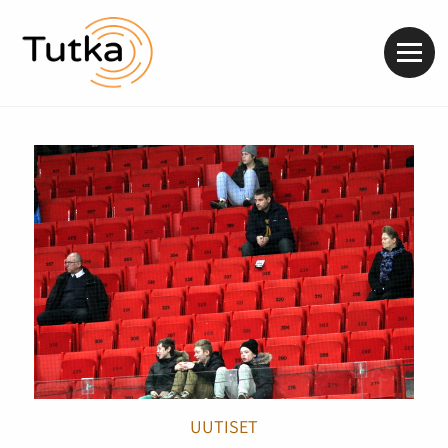
Valik
UUTISET