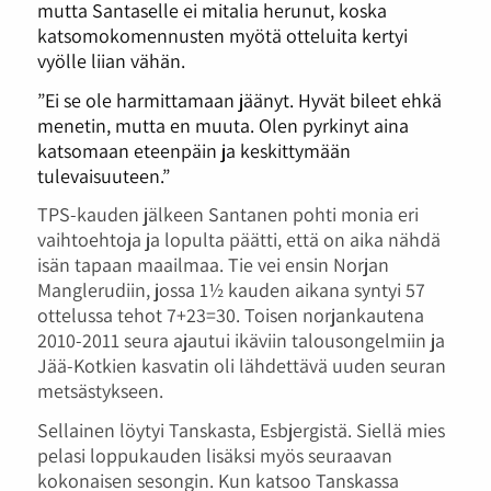
mutta Santaselle ei mitalia herunut, koska
katsomokomennusten myötä otteluita kertyi
vyölle liian vähän.
”Ei se ole harmittamaan jäänyt. Hyvät bileet ehkä
menetin, mutta en muuta. Olen pyrkinyt aina
katsomaan eteenpäin ja keskittymään
tulevaisuuteen.”
TPS-kauden jälkeen Santanen pohti monia eri
vaihtoehtoja ja lopulta päätti, että on aika nähdä
isän tapaan maailmaa. Tie vei ensin Norjan
Manglerudiin, jossa 1½ kauden aikana syntyi 57
ottelussa tehot 7+23=30. Toisen norjankautena
2010-2011 seura ajautui ikäviin talousongelmiin ja
Jää-Kotkien kasvatin oli lähdettävä uuden seuran
metsästykseen.
Sellainen löytyi Tanskasta, Esbjergistä. Siellä mies
pelasi loppukauden lisäksi myös seuraavan
kokonaisen sesongin. Kun katsoo Tanskassa