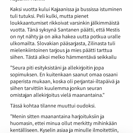
Kaksi vuotta kului Kajaanissa ja bussissa istuminen
tuli tutuksi. Peli kulki, mutta pienet
loukkaantumiset rikkoivat varsinkin jälkimmäistä
vuotta. Tänä syksynä Santanen päätti, että Mestis
on nyt nähty ja on aika hakea uutta potkua uralle
ulkomailta. Slovakian pääsarjasta, Zilinasta tuli
mielenkiintoinen tarjous ja mies päätti tarttua
siihen. Tästä alkoi melko hämmentävä seikkailu
”Seura piti esityksistäni ja allekirjoitin jopa
sopimuksen. En kuitenkaan saanut omaa osaani
paperista mukaan, koska oli perjantai-iltapäivä ja
siihen tarvittiin kuulemma jonkun seuran
omistajan allekirjoitus vielä maanantaina.”
Tässä kohtaa tilanne muuttui oudoksi.
”Menin sitten maanantaina harjoituksiin ja
huomasin, ettei minua ollut merkitty mihinkään
kentälliseen. Kyselin asiaa ja minulle ilmoitettiin,