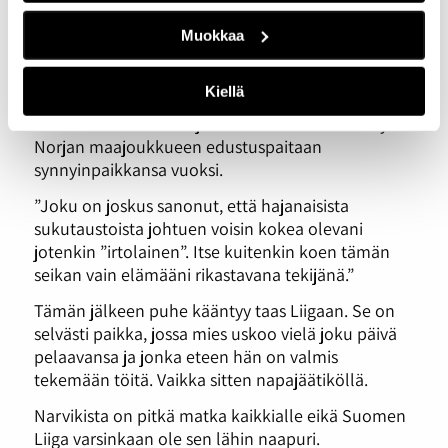
Hänen edesmennyt isoäitinsä oli britti, äiti on
Muokkaa
tanskalainen, Casper itse on syntynyt Norjan
pääkaupungissa Oslossa ja isä on kotoisin Suomen
Kiellä
Uudestakaupungista. Casper oli 15-vuotiaaksi asti
Tanskan kansalainen ja häntä on kosiskeltu myös
Norjan maajoukkueen edustuspaitaan
synnyinpaikkansa vuoksi.
”Joku on joskus sanonut, että hajanaisista
sukutaustoista johtuen voisin kokea olevani
jotenkin ”irtolainen”. Itse kuitenkin koen tämän
seikan vain elämääni rikastavana tekijänä.”
Tämän jälkeen puhe kääntyy taas Liigaan. Se on
selvästi paikka, jossa mies uskoo vielä joku päivä
pelaavansa ja jonka eteen hän on valmis
tekemään töitä. Vaikka sitten napajäätiköllä.
Narvikista on pitkä matka kaikkialle eikä Suomen
Liiga varsinkaan ole sen lähin naapuri.