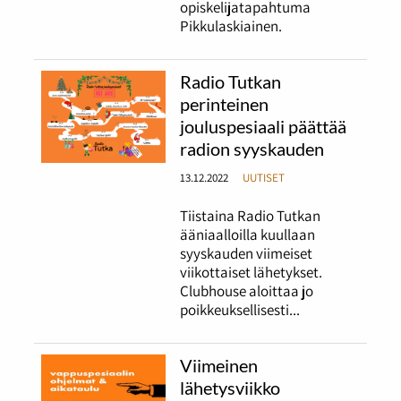
opiskelijatapahtuma
Pikkulaskiainen.
Radio Tutkan
perinteinen
jouluspesiaali päättää
radion syyskauden
13.12.2022
UUTISET
Tiistaina Radio Tutkan
ääniaalloilla kuullaan
syyskauden viimeiset
viikottaiset lähetykset.
Clubhouse aloittaa jo
poikkeuksellisesti...
Viimeinen
lähetysviikko