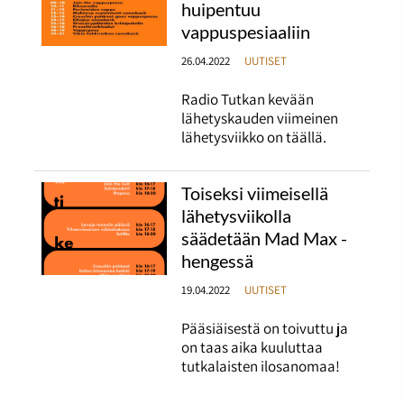
huipentuu
vappuspesiaaliin
26.04.2022
UUTISET
Radio Tutkan kevään
lähetyskauden viimeinen
lähetysviikko on täällä.
Toiseksi viimeisellä
lähetysviikolla
säädetään Mad Max -
hengessä
19.04.2022
UUTISET
Pääsiäisestä on toivuttu ja
on taas aika kuuluttaa
tutkalaisten ilosanomaa!