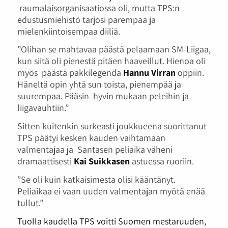
raumalaisorganisaatiossa oli, mutta TPS:n
edustusmiehistö tarjosi parempaa ja
mielenkiintoisempaa diiliä.
”Olihan se mahtavaa päästä pelaamaan SM-Liigaa,
kun siitä oli pienestä pitäen haaveillut. Hienoa oli
myös päästä pakkilegenda
Hannu Virran
oppiin.
Häneltä opin yhtä sun toista, pienempää ja
suurempaa. Pääsin hyvin mukaan peleihin ja
liigavauhtiin.”
Sitten kuitenkin surkeasti joukkueena suorittanut
TPS päätyi kesken kauden vaihtamaan
valmentajaa ja Santasen peliaika väheni
dramaattisesti
Kai Suikkasen
astuessa ruoriin.
”Se oli kuin katkaisimesta olisi kääntänyt.
Peliaikaa ei vaan uuden valmentajan myötä enää
tullut.”
Tuolla kaudella TPS voitti Suomen mestaruuden,