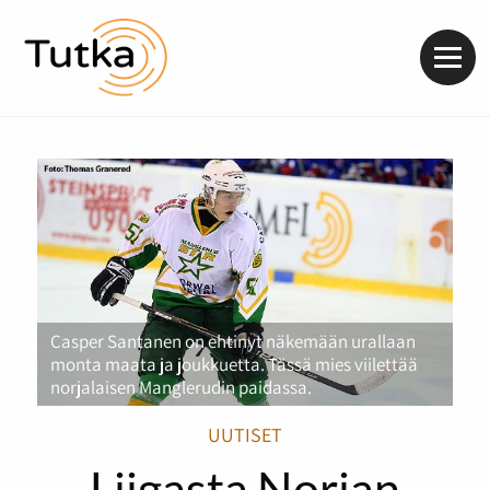
Valik
Casper Santanen on ehtinyt näkemään urallaan
monta maata ja joukkuetta. Tässä mies viilettää
norjalaisen Manglerudin paidassa.
UUTISET
Liigasta Norjan