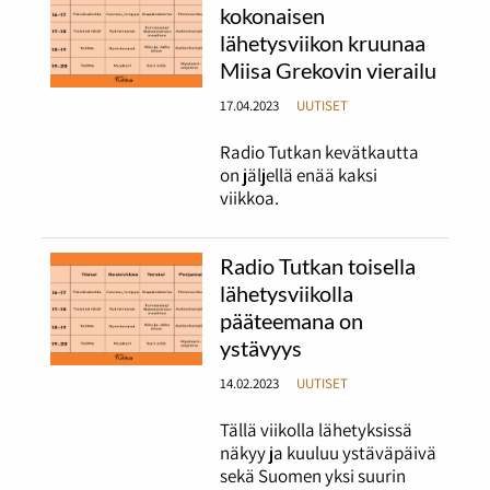
kokonaisen
lähetysviikon kruunaa
Miisa Grekovin vierailu
17.04.2023
UUTISET
Radio Tutkan kevätkautta
on jäljellä enää kaksi
viikkoa.
Radio Tutkan toisella
lähetysviikolla
pääteemana on
ystävyys
14.02.2023
UUTISET
Tällä viikolla lähetyksissä
näkyy ja kuuluu ystäväpäivä
sekä Suomen yksi suurin