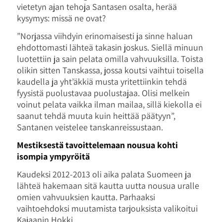
vietetyn ajan tehoja Santasen osalta, herää
kysymys: missä ne ovat?
”Norjassa viihdyin erinomaisesti ja sinne haluan
ehdottomasti lähteä takasin joskus. Siellä minuun
luotettiin ja sain pelata omilla vahvuuksilla. Toista
olikin sitten Tanskassa, jossa koutsi vaihtui toisella
kaudella ja yht’äkkiä musta yritettiinkin tehdä
fyysistä puolustavaa puolustajaa. Olisi melkein
voinut pelata vaikka ilman mailaa, sillä kiekolla ei
saanut tehdä muuta kuin heittää päätyyn”,
Santanen veistelee tanskanreissustaan.
Mestiksestä tavoittelemaan nousua kohti
isompia ympyröitä
Kaudeksi 2012-2013 oli aika palata Suomeen ja
lähteä hakemaan sitä kautta uutta nousua uralle
omien vahvuuksien kautta. Parhaaksi
vaihtoehdoksi muutamista tarjouksista valikoitui
Kajaanin Hokki.