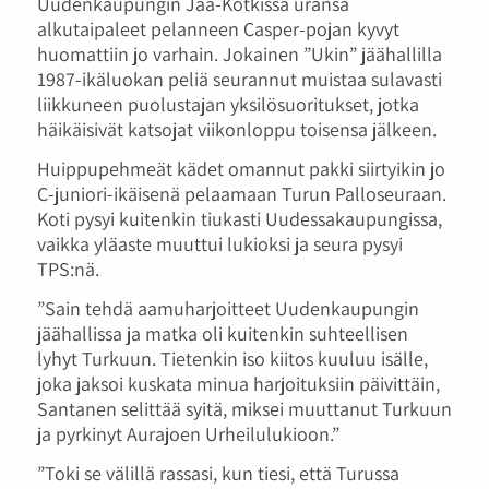
Uudenkaupungin Jää-Kotkissa uransa
alkutaipaleet pelanneen Casper-pojan kyvyt
huomattiin jo varhain. Jokainen ”Ukin” jäähallilla
1987-ikäluokan peliä seurannut muistaa sulavasti
liikkuneen puolustajan yksilösuoritukset, jotka
häikäisivät katsojat viikonloppu toisensa jälkeen.
Huippupehmeät kädet omannut pakki siirtyikin jo
C-juniori-ikäisenä pelaamaan Turun Palloseuraan.
Koti pysyi kuitenkin tiukasti Uudessakaupungissa,
vaikka yläaste muuttui lukioksi ja seura pysyi
TPS:nä.
”Sain tehdä aamuharjoitteet Uudenkaupungin
jäähallissa ja matka oli kuitenkin suhteellisen
lyhyt Turkuun. Tietenkin iso kiitos kuuluu isälle,
joka jaksoi kuskata minua harjoituksiin päivittäin,
Santanen selittää syitä, miksei muuttanut Turkuun
ja pyrkinyt Aurajoen Urheilulukioon.”
”Toki se välillä rassasi, kun tiesi, että Turussa