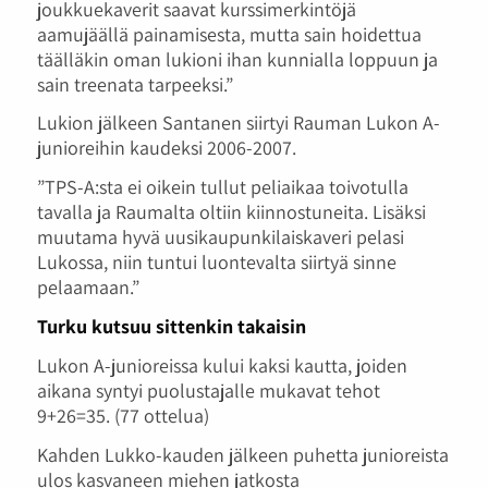
joukkuekaverit saavat kurssimerkintöjä
aamujäällä painamisesta, mutta sain hoidettua
täälläkin oman lukioni ihan kunnialla loppuun ja
sain treenata tarpeeksi.”
Lukion jälkeen Santanen siirtyi Rauman Lukon A-
junioreihin kaudeksi 2006-2007.
”TPS-A:sta ei oikein tullut peliaikaa toivotulla
tavalla ja Raumalta oltiin kiinnostuneita. Lisäksi
muutama hyvä uusikaupunkilaiskaveri pelasi
Lukossa, niin tuntui luontevalta siirtyä sinne
pelaamaan.”
Turku kutsuu sittenkin takaisin
Lukon A-junioreissa kului kaksi kautta, joiden
aikana syntyi puolustajalle mukavat tehot
9+26=35. (77 ottelua)
Kahden Lukko-kauden jälkeen puhetta junioreista
ulos kasvaneen miehen jatkosta