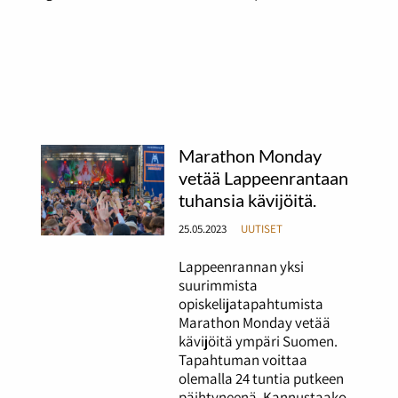
Marathon Monday
vetää Lappeenrantaan
tuhansia kävijöitä.
25.05.2023
UUTISET
Lappeenrannan yksi
suurimmista
opiskelijatapahtumista
Marathon Monday vetää
kävijöitä ympäri Suomen.
Tapahtuman voittaa
olemalla 24 tuntia putkeen
päihtyneenä. Kannustaako