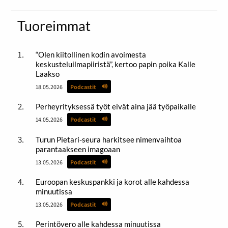
Tuoreimmat
“Olen kiitollinen kodin avoimesta
keskusteluilmapiiristä”, kertoo papin poika Kalle
Laakso
18.05.2026
Podcastit
Perheyrityksessä työt eivät aina jää työpaikalle
14.05.2026
Podcastit
Turun Pietari-seura harkitsee nimenvaihtoa
parantaakseen imagoaan
13.05.2026
Podcastit
Euroopan keskuspankki ja korot alle kahdessa
minuutissa
13.05.2026
Podcastit
Perintövero alle kahdessa minuutissa