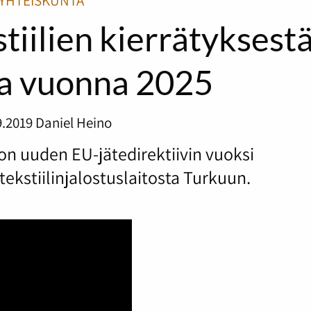
YHTEISKUNTA
tiilien kierrätyksest
ta vuonna 2025
9.2019
Daniel Heino
n uuden EU-jätedirektiivin vuoksi
ekstiilinjalostuslaitosta Turkuun.