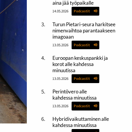
aina jää työpaikalle
14.05.2026
Podcastit
Turun Pietari-seura harkitsee
nimenvaihtoa parantaakseen
imagoaan
13.05.2026
Podcastit
Euroopan keskuspankki ja
korot alle kahdessa
minuutissa
13.05.2026
Podcastit
Perintövero alle
kahdessa minuutissa
13.05.2026
Podcastit
Hybridivaikuttaminen alle
kahdessa minuutissa