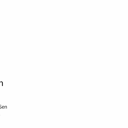
n
 Sen
.