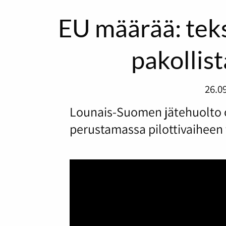
EU määrää: teks
pakollis
26.0
Lounais-Suomen jätehuolto o
perustamassa pilottivaiheen t