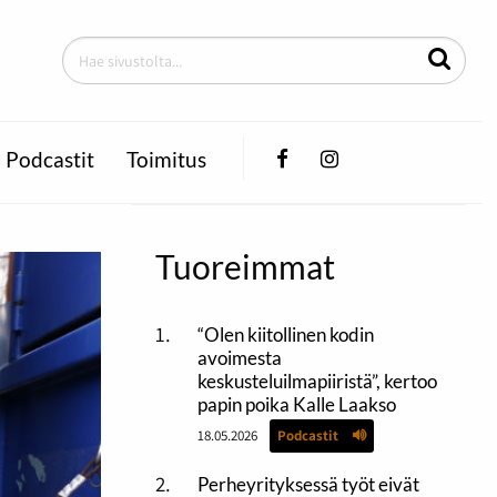
Facebook
Instagram
Podcastit
Toimitus
Tuoreimmat
“Olen kiitollinen kodin
avoimesta
keskusteluilmapiiristä”, kertoo
papin poika Kalle Laakso
18.05.2026
Podcastit
Perheyrityksessä työt eivät