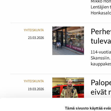
Mikko Honk
Lentäjien 
Honkasalo
Perhey
YHTEISKUNTA
23.03.2026
tuleva
114-vuoti
Skanssiin.
kauppakesk
Palope
YHTEISKUNTA
19.03.2026
eivät
Panu Kopo
Tämä sivusto käyttää eväs
Suomen pe