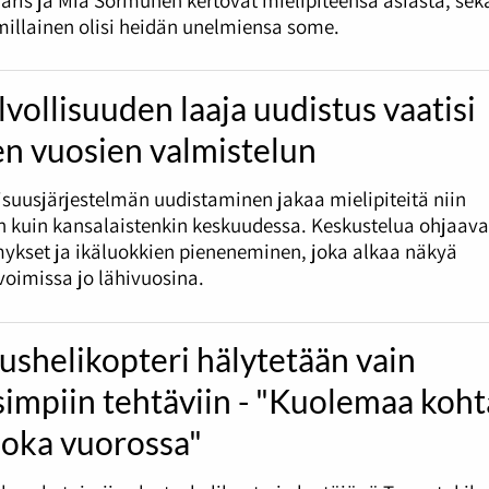
millainen olisi heidän unelmiensa some.
vollisuuden laaja uudistus vaatisi
en vuosien valmistelun
isuusjärjestelmän uudistaminen jakaa mielipiteitä niin
 kuin kansalaistenkin keskuudessa. Keskustelua ohjaava
ykset ja ikäluokkien pieneneminen, joka alkaa näkyä
oimissa jo lähivuosina.
ushelikopteri hälytetään vain
isimpiin tehtäviin - "Kuolemaa koh
joka vuorossa"