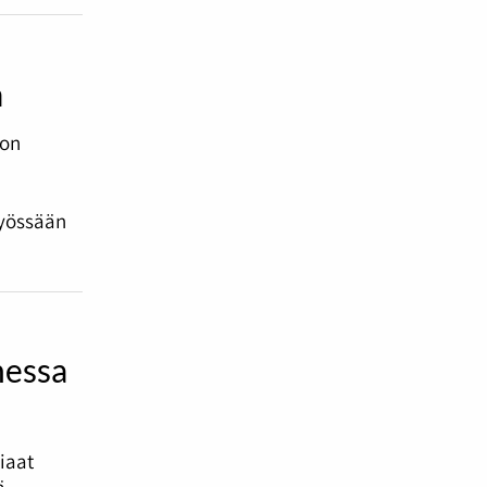
a
 on
työssään
messa
tiaat
ä