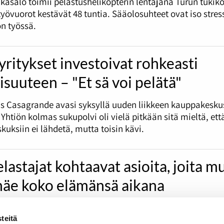
asalo toimii pelastushelikopterin lentäjänä Turun tukik
työvuorot kestävät 48 tuntia. Sääolosuhteet ovat iso stress
n työssä.
ritykset investoivat rohkeasti
isuuteen – "Et sä voi pelätä"
as Casagrande avasi syksyllä uuden liikkeen kauppakesku
 Yhtiön kolmas sukupolvi oli vielä pitkään sitä mieltä, ett
uksiin ei lähdetä, mutta toisin kävi.
lastajat kohtaavat asioita, joita m
 näe koko elämänsä aikana
nen on toiminut 10 vuoden ajan palopelastajana Varsina
teitä
lastusasemalla. Pelastajan täytyy huolehtia hyvästä hen