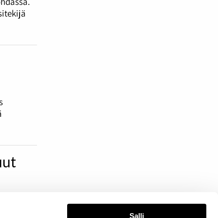
ohdassa.
itekijä
s
ä
uut
is-
kisestä
Salli