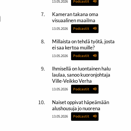
13.05.2026
Podcastit
ä
Kameran takana oma
visuaalinen maailma
13.05.2026
Podcastit
Millaista on tehdä työtä, josta
ei saa kertoa muille?
13.05.2026
Podcastit
Ihmisellä on luontainen halu
laulaa, sanoo kuoronjohtaja
Ville-Veikko Verha
13.05.2026
Podcastit
Naiset oppivat häpeämään
alushousuja jo nuorena
13.05.2026
Podcastit