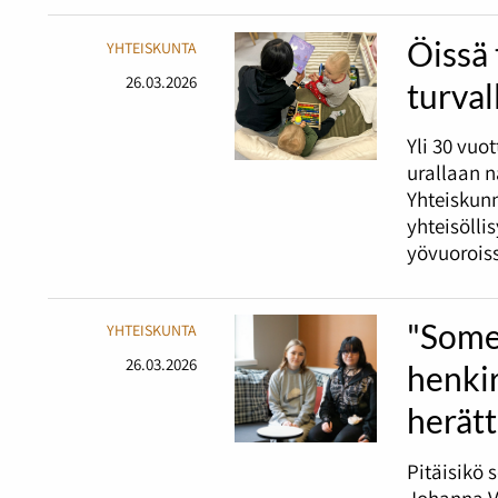
Öissä 
YHTEISKUNTA
26.03.2026
turval
Yli 30 vuo
urallaan 
Yhteiskunn
yhteisölli
yövuorois
"Some
YHTEISKUNTA
26.03.2026
henki
herätt
Pitäisikö 
Johanna Va