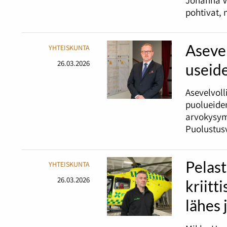
pohtivat, 
Asevel
YHTEISKUNTA
26.03.2026
useid
Asevelvoll
puolueiden
arvokysym
Puolustusv
Pelast
YHTEISKUNTA
26.03.2026
kriitt
lähes 