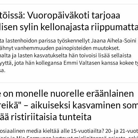
töissä: Vuoropäiväkoti tarjoaa
lisen sylin kellonajasta riippumatt
tta lastenhoidon parissa työskennellyt Jaana Aihela-Soini
nähnyt vanhemmuuden painopisteiden muutokset.
alta ja lasten kasvatukselta hän toivoisi lisää sellaista
syyttä, jota hän kollegansa Emmi Valtasen kanssa kokee 
sa.
 on monelle nuorelle eräänlainen
reikä" – aikuiseksi kasvaminen so
ää ristiriitaisia tunteita
sosiaalinen media kieltää alle 15-vuotiailta? 20- ja 21-vuo
ris ja Mia Sormunen kertovat mielipiteensä asiasta, sek