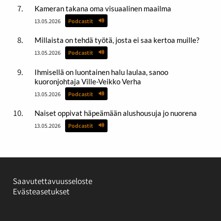
Kameran takana oma visuaalinen maailma
13.05.2026
Podcastit
Millaista on tehdä työtä, josta ei saa kertoa muille?
13.05.2026
Podcastit
Ihmisellä on luontainen halu laulaa, sanoo
kuoronjohtaja Ville-Veikko Verha
13.05.2026
Podcastit
Naiset oppivat häpeämään alushousuja jo nuorena
13.05.2026
Podcastit
Saavutettavuusseloste
Evästeasetukset