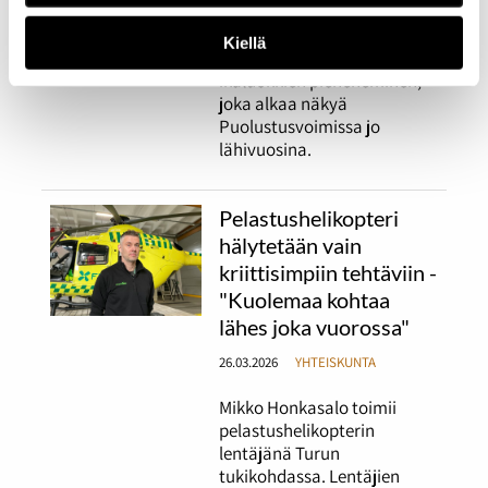
keskuudessa. Keskustelua
ohjaavat tasa-
Kiellä
arvokysymykset ja
ikäluokkien pieneneminen,
joka alkaa näkyä
Puolustusvoimissa jo
lähivuosina.
Pelastushelikopteri
hälytetään vain
kriittisimpiin tehtäviin -
"Kuolemaa kohtaa
lähes joka vuorossa"
26.03.2026
YHTEISKUNTA
Mikko Honkasalo toimii
pelastushelikopterin
lentäjänä Turun
tukikohdassa. Lentäjien