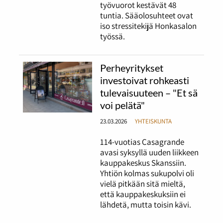
työvuorot kestävät 48
tuntia. Sääolosuhteet ovat
iso stressitekijä Honkasalon
työssä.
Perheyritykset
investoivat rohkeasti
tulevaisuuteen – "Et sä
voi pelätä"
23.03.2026
YHTEISKUNTA
114-vuotias Casagrande
avasi syksyllä uuden liikkeen
kauppakeskus Skanssiin.
Yhtiön kolmas sukupolvi oli
vielä pitkään sitä mieltä,
että kauppakeskuksiin ei
lähdetä, mutta toisin kävi.