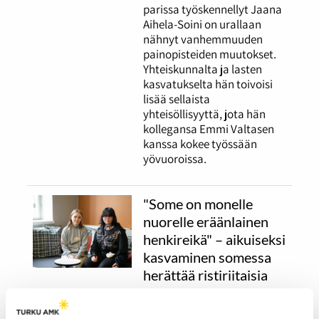
parissa työskennellyt Jaana
Aihela-Soini on urallaan
nähnyt vanhemmuuden
painopisteiden muutokset.
Yhteiskunnalta ja lasten
kasvatukselta hän toivoisi
lisää sellaista
yhteisöllisyyttä, jota hän
kollegansa Emmi Valtasen
kanssa kokee työssään
yövuoroissa.
"Some on monelle
nuorelle eräänlainen
henkireikä" – aikuiseksi
kasvaminen somessa
herättää ristiriitaisia
tunteita
26.03.2026
YHTEISKUNTA