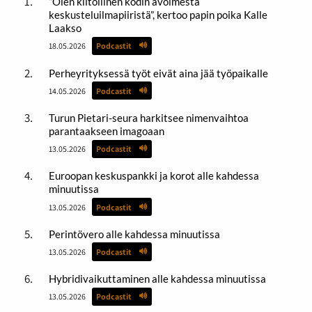
“Olen kiitollinen kodin avoimesta
keskusteluilmapiiristä”, kertoo papin poika Kalle
Laakso
18.05.2026
Podcastit
Perheyrityksessä työt eivät aina jää työpaikalle
14.05.2026
Podcastit
Turun Pietari-seura harkitsee nimenvaihtoa
parantaakseen imagoaan
13.05.2026
Podcastit
Euroopan keskuspankki ja korot alle kahdessa
minuutissa
13.05.2026
Podcastit
Perintövero alle kahdessa minuutissa
13.05.2026
Podcastit
Hybridivaikuttaminen alle kahdessa minuutissa
13.05.2026
Podcastit