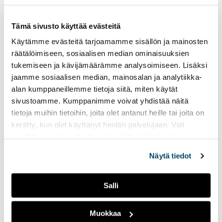
Pitäisikö sosiaalinen media
Tämä sivusto käyttää evästeitä
kieltää alle 15-vuotiailta? 20-
ja 21-vuotiaat Johanna Varis
Käytämme evästeitä tarjoamamme sisällön ja mainosten
ja Mia Sormunen kertovat
räätälöimiseen, sosiaalisen median ominaisuuksien
mielipiteensä asiasta, sekä
tukemiseen ja kävijämäärämme analysoimiseen. Lisäksi
pohtivat, millainen olisi
jaamme sosiaalisen median, mainosalan ja analytiikka-
heidän unelmiensa some.
alan kumppaneillemme tietoja siitä, miten käytät
sivustoamme. Kumppanimme voivat yhdistää näitä
Asevelvollisuuden
tietoja muihin tietoihin, joita olet antanut heille tai joita on
laaja uudistus vaatisi
kerätty, kun olet käyttänyt heidän palvelujaan. Voit
useiden vuosien
muuttaa evästeasetuksiesi hyväksyntää sivuston
valmistelun
alalaidassa olevasta
Evästeasetukset
linkistä.
Näytä tiedot
26.03.2026
YHTEISKUNTA
Asevelvollisuusjärjestelmän
Salli
uudistaminen jakaa
mielipiteitä niin puolueiden
Muokkaa
kuin kansalaistenkin