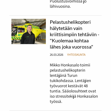
Puolustusvoimissa jo
lähivuosina.
Pelastushelikopteri
hälytetään vain
kriittisimpiin tehtäviin -
"Kuolemaa kohtaa
lähes joka vuorossa"
26.03.2026
YHTEISKUNTA
Mikko Honkasalo toimii
pelastushelikopterin
lentäjänä Turun
tukikohdassa. Lentäjien
työvuorot kestävät 48
tuntia. Sääolosuhteet ovat
iso stressitekijä Honkasalon
työssä.