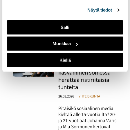
kasvatukselta hän toivoisi
alalaidassa olevasta
Evästeasetukset
linkistä.
lisää sellaista
Näytä tiedot
yhteisöllisyyttä, jota hän
kollegansa Emmi Valtasen
kanssa kokee työssään
Salli
yövuoroissa.
Muokkaa
"Some on monelle
nuorelle eräänlainen
Kiellä
henkireikä" – aikuiseksi
kasvaminen somessa
herättää ristiriitaisia
tunteita
26.03.2026
YHTEISKUNTA
Pitäisikö sosiaalinen media
kieltää alle 15-vuotiailta? 20-
ja 21-vuotiaat Johanna Varis
ja Mia Sormunen kertovat