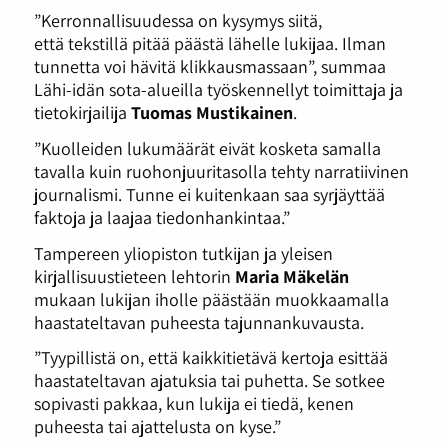
”Kerronnallisuudessa on kysymys siitä,
että tekstillä pitää päästä lähelle lukijaa. Ilman
tunnetta voi hävitä klikkausmassaan”, summaa
Lähi-idän sota-alueilla työskennellyt toimittaja ja
tietokirjailija
Tuomas Mustikainen
.
”Kuolleiden lukumäärät eivät kosketa samalla
tavalla kuin ruohonjuuritasolla tehty narratiivinen
journalismi. Tunne ei kuitenkaan saa syrjäyttää
faktoja ja laajaa tiedonhankintaa.”
Tampereen yliopiston tutkijan ja yleisen
kirjallisuustieteen lehtorin
Maria Mäkelän
mukaan lukijan iholle päästään muokkaamalla
haastateltavan puheesta tajunnankuvausta.
”Tyypillistä on, että kaikkitietävä kertoja esittää
haastateltavan ajatuksia tai puhetta. Se sotkee
sopivasti pakkaa, kun lukija ei tiedä, kenen
puheesta tai ajattelusta on kyse.”