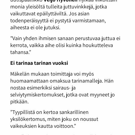
monia yleisöltä tulleita juttuvinkkejä, jotka
vaikuttavat epäilyttäviltä. Jos asian
todenperäisyyttä ei pystytä varmistamaan,
aiheesta ei ole jutuksi.
”Vain yhden ihmisen sanaan perustuvaa juttua ei
kerrota, vaikka aihe olisi kuinka houkutteleva
tahansa.”
Ei tarinaa tarinan vuoksi
Mäkelän mukaan toimittaja voi myös
huomaamattaan omaksua tarinamalleja. Hän
nostaa esimerkiksi sairaus- ja
selviytymiskertomukset, jotka ovat myyneet jo
pitkään.
”Tyypillistä on kertoa sankarillinen
yksilökertomus, miten joku on noussut
vaikeuksien kautta voittoon.”