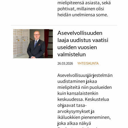
mielipiteensä asiasta, sekä
pohtivat, millainen olisi
heidän unelmiensa some.
Asevelvollisuuden
laaja uudistus vaatisi
useiden vuosien
valmistelun
26.03.2026
YHTEISKUNTA
Asevelvollisuusjärjestelmän
uudistaminen jakaa
mielipiteitä niin puolueiden
kuin kansalaistenkin
keskuudessa. Keskustelua
ohjaavat tasa-
arvokysymykset ja
ikäluokkien pieneneminen,
joka alkaa näkyä