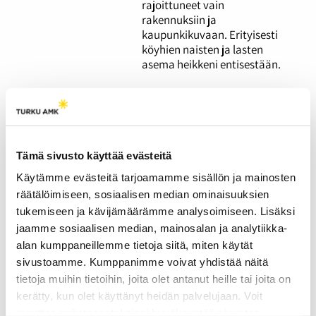
rajoittuneet vain
rakennuksiin ja
kaupunkikuvaan. Erityisesti
köyhien naisten ja lasten
asema heikkeni entisestään.
Öissä töissä:
Vuoropäiväkoti tarjoaa
turvallisen sylin
Tämä sivusto käyttää evästeitä
kellonajasta
riippumatta
Käytämme evästeitä tarjoamamme sisällön ja mainosten
räätälöimiseen, sosiaalisen median ominaisuuksien
26.03.2026
YHTEISKUNTA
tukemiseen ja kävijämäärämme analysoimiseen. Lisäksi
jaamme sosiaalisen median, mainosalan ja analytiikka-
Yli 30 vuotta lastenhoidon
parissa työskennellyt Jaana
alan kumppaneillemme tietoja siitä, miten käytät
Aihela-Soini on urallaan
sivustoamme. Kumppanimme voivat yhdistää näitä
nähnyt vanhemmuuden
tietoja muihin tietoihin, joita olet antanut heille tai joita on
painopisteiden muutokset.
kerätty, kun olet käyttänyt heidän palvelujaan. Voit
Yhteiskunnalta ja lasten
muuttaa evästeasetuksiesi hyväksyntää sivuston