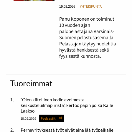
19.03.2026
YHTEISKUNTA
Panu Koponen on toiminut
10 vuoden ajan
palopelastajana Varsinais-
Suomen pelastusasemalla.
Pelastajan täytyy huolehtia
hyvästä henkisestä sekä
fyysisestä kunnosta.
Tuoreimmat
“Olen kiitollinen kodin avoimesta
keskusteluilmapiiristä”, kertoo papin poika Kalle
Laakso
18.05.2026
Podcastit
Perheyrityksessä työt eivät aina jää työpaikalle