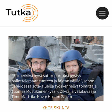
Valik
"Esimerkiksi hyvä sotareportaasi pystyy
pallottelemaan tunteen ja faktan välillä", sanoo
Lähi-idässä sota-alueilla työskennellyt toimittaja
Tuomas Mustikainen (vas.). Oikealla valokuvaaja
Timo Marttila. Kuva: Hosam Salem
YHTEISKUNTA