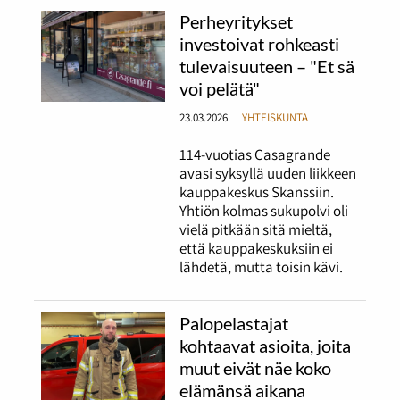
Perheyritykset
investoivat rohkeasti
tulevaisuuteen – "Et sä
voi pelätä"
23.03.2026
YHTEISKUNTA
114-vuotias Casagrande
avasi syksyllä uuden liikkeen
kauppakeskus Skanssiin.
Yhtiön kolmas sukupolvi oli
vielä pitkään sitä mieltä,
että kauppakeskuksiin ei
lähdetä, mutta toisin kävi.
Palopelastajat
kohtaavat asioita, joita
muut eivät näe koko
elämänsä aikana