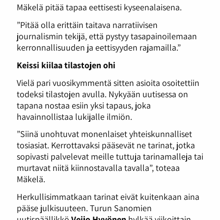
Mäkelä pitää tapaa eettisesti kyseenalaisena.
”Pitää olla erittäin taitava narratiivisen
journalismin tekijä, että pystyy tasapainoilemaan
kerronnallisuuden ja eettisyyden rajamailla.”
Keissi kiilaa tilastojen ohi
Vielä pari vuosikymmentä sitten asioita osoitettiin
todeksi tilastojen avulla. Nykyään uutisessa on
tapana nostaa esiin yksi tapaus, joka
havainnollistaa lukijalle ilmiön.
”Siinä unohtuvat monenlaiset yhteiskunnalliset
tosiasiat. Kerrottavaksi pääsevät ne tarinat, jotka
sopivasti palvelevat meille tuttuja tarinamalleja tai
murtavat niitä kiinnostavalla tavalla”, toteaa
Mäkelä.
Herkullisimmatkaan tarinat eivät kuitenkaan aina
pääse julkisuuteen. Turun Sanomien
uutispäällikkö
Veijo Hyvönen
hylkää viikoittain