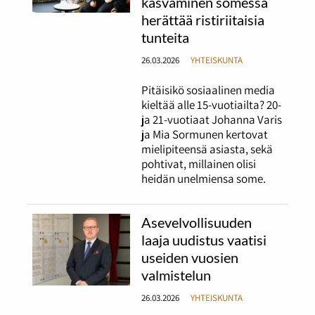
kasvaminen somessa
herättää ristiriitaisia
tunteita
26.03.2026
YHTEISKUNTA
Pitäisikö sosiaalinen media
kieltää alle 15-vuotiailta? 20-
ja 21-vuotiaat Johanna Varis
ja Mia Sormunen kertovat
mielipiteensä asiasta, sekä
pohtivat, millainen olisi
heidän unelmiensa some.
Asevelvollisuuden
laaja uudistus vaatisi
useiden vuosien
valmistelun
26.03.2026
YHTEISKUNTA