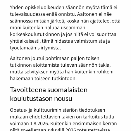
Yhden opiskeluoikeuden säännön myötä tämä ei
tulevaisuudessa enää onnistu. Aaltonen ei näe
säännössä mitään järkeä, koska hän ajattelee, että
moni kuitenkin haluaa useamman
korkeakoulututkinnon ja jos niitä ei voi suorittaa
yhtäaikaisesti, tämä hidastaa valmistumista ja
työelämään siirtymistä.
Aaltonen joutui pohtimaan paljon toisen
tutkinnon aloittamista tulevan säännön takia,
mutta selvityksen myötä hän kuitenkin rohkeni
hakemaan toiseen tutkintoon.
Tavoitteena suomalaisten
koulutustason nousu
Opetus- ja kulttuuriministeriön tiedotuksen
mukaan ehdotettavien lakien on tarkoitus tulla
voimaan 1.8.2026. Kuitenkin ensimmäisen kerran
niitä sovelletaan syksyllä 2026 toteutettavissa