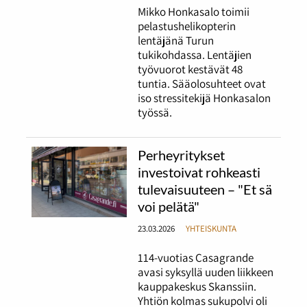
Mikko Honkasalo toimii
pelastushelikopterin
lentäjänä Turun
tukikohdassa. Lentäjien
työvuorot kestävät 48
tuntia. Sääolosuhteet ovat
iso stressitekijä Honkasalon
työssä.
Perheyritykset
investoivat rohkeasti
tulevaisuuteen – "Et sä
voi pelätä"
23.03.2026
YHTEISKUNTA
114-vuotias Casagrande
avasi syksyllä uuden liikkeen
kauppakeskus Skanssiin.
Yhtiön kolmas sukupolvi oli