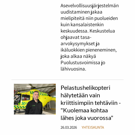
Asevelvollisuusjärjestelmän
uudistaminen jakaa
mielipiteitä niin puolueiden
kuin kansalaistenkin
keskuudessa. Keskustelua
ohjaavat tasa-
arvokysymykset ja
ikäluokkien pieneneminen,
joka alkaa näkyä
Puolustusvoimissa jo
lähivuosina.
Pelastushelikopteri
hälytetään vain
kriittisimpiin tehtäviin -
"Kuolemaa kohtaa
lähes joka vuorossa"
26.03.2026
YHTEISKUNTA