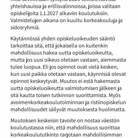
yhteishauissa ja erillisvalinnoissa, joissa valitaan
opiskelijoita 1.1.2027 alkaviin koulutuksiin.
Valmistelujen aikana on kuultu korkeakouluja ja
sidosryhmiä.
Käytännössä yhden opiskeluoikeuden sääntö
tarkoittaa sitä, että jokaisella on kuitenkin
mahdollisuus hakea uutta opiskeluoikeutta,
mutta jos uusi oikeus otetaan vastaan, aiemmasta
tulee luopua. Eli jos opinnot ovat vielä kesken,
kun uusi paikka otetaan vastaan, käynnissä olevat
opinnot keskeytyvät. Muutos ei estä hakemasta
uutta opiskeluoikeutta valmistumisen jälkeen ja
sitä kautta toisen tutkinnon suorittamista. Myös
avoimenkorkeakoulutoiminnan ja ristiinopiskelun
mahdollisuudet säilyvät muutoksesta huolimatta.
Muutoksen keskeisin tavoite on nostaa väestön
koulutustasoa niin, että mahdollisuus suorittaa
korkeakoulututkinto tarjotaan mahdollisimman