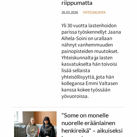
riippumatta
26.03.2026
YHTEISKUNTA
Yli 30 vuotta lastenhoidon
parissa työskennellyt Jaana
Aihela-Soini on urallaan
nähnyt vanhemmuuden
painopisteiden muutokset.
Yhteiskunnalta ja lasten
kasvatukselta hän toivoisi
lisää sellaista
yhteisöllisyyttä, jota hän
kollegansa Emmi Valtasen
kanssa kokee työssään
yövuoroissa.
"Some on monelle
nuorelle eräänlainen
henkireikä" – aikuiseksi