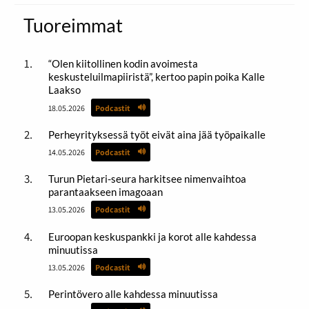
Tuoreimmat
“Olen kiitollinen kodin avoimesta
keskusteluilmapiiristä”, kertoo papin poika Kalle
Laakso
18.05.2026
Podcastit
Perheyrityksessä työt eivät aina jää työpaikalle
14.05.2026
Podcastit
Turun Pietari-seura harkitsee nimenvaihtoa
parantaakseen imagoaan
13.05.2026
Podcastit
Euroopan keskuspankki ja korot alle kahdessa
minuutissa
13.05.2026
Podcastit
Perintövero alle kahdessa minuutissa