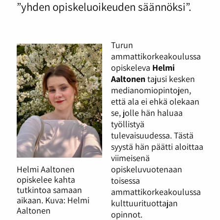
”yhden opiskeluoikeuden säännöksi”.
Turun
ammattikorkeakoulussa
opiskeleva
Helmi
Aaltonen
tajusi kesken
medianomiopintojen,
että ala ei ehkä olekaan
se, jolle hän haluaa
työllistyä
tulevaisuudessa. Tästä
syystä hän päätti aloittaa
viimeisenä
opiskeluvuotenaan
Helmi Aaltonen
opiskelee kahta
toisessa
tutkintoa samaan
ammattikorkeakoulussa
aikaan. Kuva: Helmi
kulttuurituottajan
Aaltonen
opinnot.