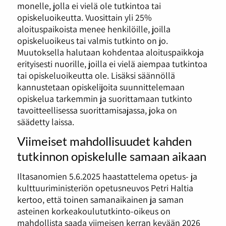
monelle, jolla ei vielä ole tutkintoa tai
opiskeluoikeutta. Vuosittain yli 25%
aloituspaikoista menee henkilöille, joilla
opiskeluoikeus tai valmis tutkinto on jo.
Muutoksella halutaan kohdentaa aloituspaikkoja
erityisesti nuorille, joilla ei vielä aiempaa tutkintoa
tai opiskeluoikeutta ole. Lisäksi säännöllä
kannustetaan opiskelijoita suunnittelemaan
opiskelua tarkemmin ja suorittamaan tutkinto
tavoitteellisessa suorittamisajassa, joka on
säädetty laissa.
Viimeiset mahdollisuudet kahden
tutkinnon opiskelulle samaan aikaan
Iltasanomien 5.6.2025 haastattelema opetus- ja
kulttuuriministeriön opetusneuvos Petri Haltia
kertoo, että toinen samanaikainen ja saman
asteinen korkeakoulututkinto-oikeus on
mahdollista saada viimeisen kerran kevään 2026