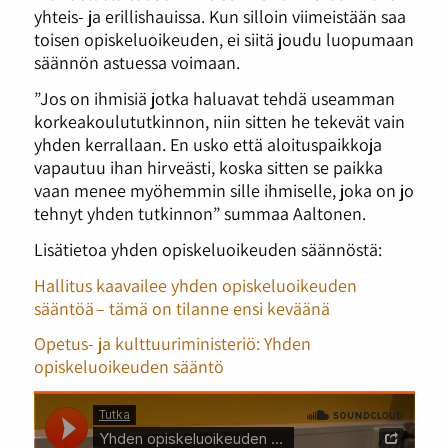
yhteis- ja erillishauissa. Kun silloin viimeistään saa
toisen opiskeluoikeuden, ei siitä joudu luopumaan
säännön astuessa voimaan.
”Jos on ihmisiä jotka haluavat tehdä useamman
korkeakoulututkinnon, niin sitten he tekevät vain
yhden kerrallaan. En usko että aloituspaikkoja
vapautuu ihan hirveästi, koska sitten se paikka
vaan menee myöhemmin sille ihmiselle, joka on jo
tehnyt yhden tutkinnon” summaa Aaltonen.
Lisätietoa yhden opiskeluoikeuden säännöstä:
Hallitus kaavailee yhden opiskeluoikeuden
sääntöä – tämä on tilanne ensi keväänä
Opetus- ja kulttuuriministeriö: Yhden
opiskeluoikeuden sääntö