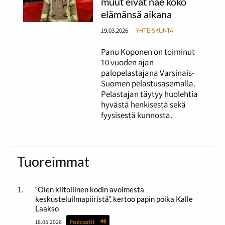
muut eivät näe koko
elämänsä aikana
19.03.2026
YHTEISKUNTA
Panu Koponen on toiminut
10 vuoden ajan
palopelastajana Varsinais-
Suomen pelastusasemalla.
Pelastajan täytyy huolehtia
hyvästä henkisestä sekä
fyysisestä kunnosta.
Tuoreimmat
“Olen kiitollinen kodin avoimesta
keskusteluilmapiiristä”, kertoo papin poika Kalle
Laakso
18.05.2026
Podcastit