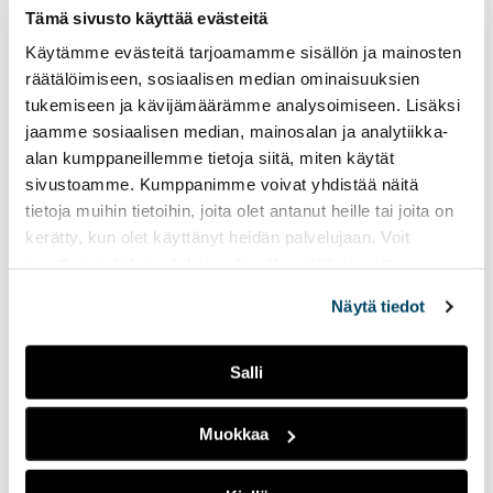
katastrofeista. Sen
Tämä sivusto käyttää evästeitä
vaikutukset eivät
rajoittuneet vain
Käytämme evästeitä tarjoamamme sisällön ja mainosten
rakennuksiin ja
räätälöimiseen, sosiaalisen median ominaisuuksien
kaupunkikuvaan. Erityisesti
tukemiseen ja kävijämäärämme analysoimiseen. Lisäksi
köyhien naisten ja lasten
jaamme sosiaalisen median, mainosalan ja analytiikka-
asema heikkeni entisestään.
alan kumppaneillemme tietoja siitä, miten käytät
sivustoamme. Kumppanimme voivat yhdistää näitä
Öissä töissä:
tietoja muihin tietoihin, joita olet antanut heille tai joita on
Vuoropäiväkoti tarjoaa
kerätty, kun olet käyttänyt heidän palvelujaan. Voit
muuttaa evästeasetuksiesi hyväksyntää sivuston
turvallisen sylin
alalaidassa olevasta
Evästeasetukset
linkistä.
kellonajasta
Näytä tiedot
riippumatta
26.03.2026
YHTEISKUNTA
Salli
Yli 30 vuotta lastenhoidon
parissa työskennellyt Jaana
Muokkaa
Aihela-Soini on urallaan
nähnyt vanhemmuuden