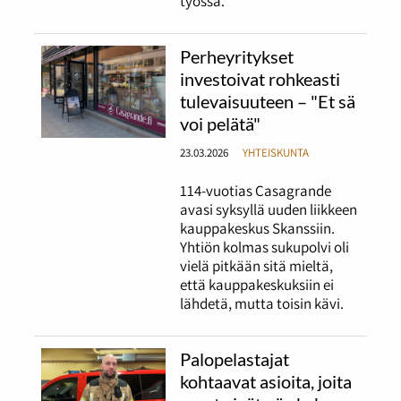
työssä.
Perheyritykset
investoivat rohkeasti
tulevaisuuteen – "Et sä
voi pelätä"
23.03.2026
YHTEISKUNTA
114-vuotias Casagrande
avasi syksyllä uuden liikkeen
kauppakeskus Skanssiin.
Yhtiön kolmas sukupolvi oli
vielä pitkään sitä mieltä,
että kauppakeskuksiin ei
lähdetä, mutta toisin kävi.
Palopelastajat
kohtaavat asioita, joita