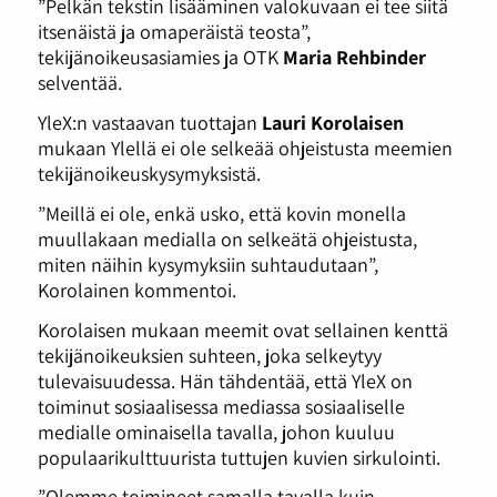
”Pelkän tekstin lisääminen valokuvaan ei tee siitä
itsenäistä ja omaperäistä teosta”,
tekijänoikeusasiamies ja OTK
Maria Rehbinder
selventää.
YleX:n vastaavan tuottajan
Lauri Korolaisen
mukaan Ylellä ei ole selkeää ohjeistusta meemien
tekijänoikeuskysymyksistä.
”Meillä ei ole, enkä usko, että kovin monella
muullakaan medialla on selkeätä ohjeistusta,
miten näihin kysymyksiin suhtaudutaan”,
Korolainen kommentoi.
Korolaisen mukaan meemit ovat sellainen kenttä
tekijänoikeuksien suhteen, joka selkeytyy
tulevaisuudessa. Hän tähdentää, että YleX on
toiminut sosiaalisessa mediassa sosiaaliselle
medialle ominaisella tavalla, johon kuuluu
populaarikulttuurista tuttujen kuvien sirkulointi.
”Olemme toimineet samalla tavalla kuin