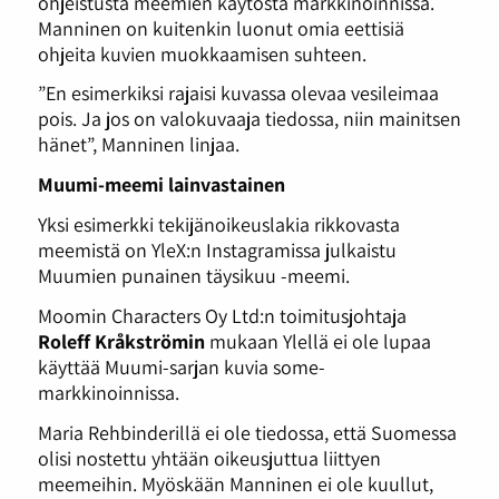
ohjeistusta meemien käytöstä markkinoinnissa.
Manninen on kuitenkin luonut omia eettisiä
ohjeita kuvien muokkaamisen suhteen.
”En esimerkiksi rajaisi kuvassa olevaa vesileimaa
pois. Ja jos on valokuvaaja tiedossa, niin mainitsen
hänet”, Manninen linjaa.
Muumi-meemi lainvastainen
Yksi esimerkki tekijänoikeuslakia rikkovasta
meemistä on YleX:n Instagramissa julkaistu
Muumien punainen täysikuu -meemi.
Moomin Characters Oy Ltd:n toimitusjohtaja
Roleff Kråkströmin
mukaan Ylellä ei ole lupaa
käyttää Muumi-sarjan kuvia some-
markkinoinnissa.
Maria Rehbinderillä ei ole tiedossa, että Suomessa
olisi nostettu yhtään oikeusjuttua liittyen
meemeihin. Myöskään Manninen ei ole kuullut,