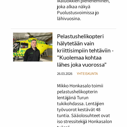
ikäluokkien pieneneminen,
joka alkaa näkyä
Puolustusvoimissa jo
lähivuosina.
Pelastushelikopteri
hälytetään vain
kriittisimpiin tehtäviin -
"Kuolemaa kohtaa
lähes joka vuorossa"
26.03.2026
YHTEISKUNTA
Mikko Honkasalo toimii
pelastushelikopterin
lentäjänä Turun
tukikohdassa. Lentäjien
työvuorot kestävät 48
tuntia. Sääolosuhteet ovat
iso stressitekijä Honkasalon