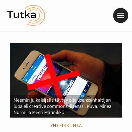
Valik
Meemin julkaisijalla täytyy olla lisenssinhaltijan
lupa eli creative commons -lisenssi. Kuva: Minea
Nurmi ja Meeri Männikkö
YHTEISKUNTA