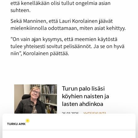
että kenelläkään olisi tullut ongelmia asian
suhteen.
Sekä Manninen, että Lauri Korolainen jäävät
mielenkiinnolla odottamaan, miten asiat kehittyy.
”On vain ajan kysymys, että meemien käytöstä
tulee yhteisesti sovitut pelisäännöt. Ja se on hyvä
niin”, Korolainen päättää.
Turun palo lisäsi
köyhien naisten ja
lasten ahdinkoa
26.03.2026
YHTEISKUNTA
Turun palo oli yksi Suomen
historian tuhoisimmista