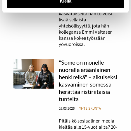
painopisteiden muutokset.
Kiellä
Yhteiskunnalta ja lasten
kasvatukselta hän toivoisi
lisää sellaista
yhteisöllisyyttä, jota hän
kollegansa Emmi Valtasen
kanssa kokee työssään
yövuoroissa.
"Some on monelle
nuorelle eräänlainen
henkireikä" – aikuiseksi
kasvaminen somessa
herättää ristiriitaisia
tunteita
26.03.2026
YHTEISKUNTA
Pitäisikö sosiaalinen media
kieltää alle 15-vuotiailta? 20-