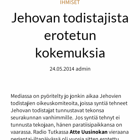
IHMISET
Jehovan todistajista
erotetun
kokemuksia
24.05.2014
admin
Mediassa on pyöritelty jo jonkin aikaa Jehovien
todistajien oikeuskomiteoita, joissa syntiä tehneet
Jehovan todistajat tunnustavat tekonsa
seurakunnan vanhimmille. Jos syntiä tehnyt ei
tunnusta tekojaan, hänen paratiisipaikkansa on
vaarassa. Radio Tutkassa
Atte Uusinokan
vieraana
perjantai-iltapäivässä oli vuosia sitten erotettu