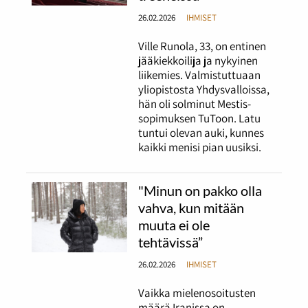
26.02.2026
IHMISET
Ville Runola, 33, on entinen
jääkiekkoilija ja nykyinen
liikemies. Valmistuttuaan
yliopistosta Yhdysvalloissa,
hän oli solminut Mestis-
sopimuksen TuToon. Latu
tuntui olevan auki, kunnes
kaikki menisi pian uusiksi.
"Minun on pakko olla
vahva, kun mitään
muuta ei ole
tehtävissä”
26.02.2026
IHMISET
Vaikka mielenosoitusten
määrä Iranissa on