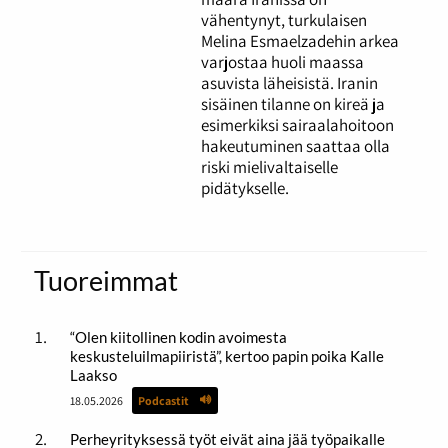
vähentynyt, turkulaisen
Melina Esmaelzadehin arkea
varjostaa huoli maassa
asuvista läheisistä. Iranin
sisäinen tilanne on kireä ja
esimerkiksi sairaalahoitoon
hakeutuminen saattaa olla
riski mielivaltaiselle
pidätykselle.
Tuoreimmat
“Olen kiitollinen kodin avoimesta
keskusteluilmapiiristä”, kertoo papin poika Kalle
Laakso
18.05.2026
Podcastit
Perheyrityksessä työt eivät aina jää työpaikalle