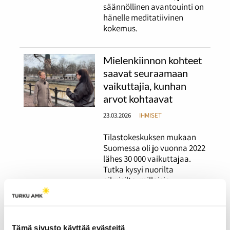
säännöllinen avantouinti on
hänelle meditatiivinen
kokemus.
Mielenkiinnon kohteet
saavat seuraamaan
vaikuttajia, kunhan
arvot kohtaavat
23.03.2026
IHMISET
Tilastokeskuksen mukaan
Suomessa oli jo vuonna 2022
lähes 30 000 vaikuttajaa.
Tutka kysyi nuorilta
aikuisilta, millaisia
vaikuttajia he seuraavat ja
mikä saisi lopettamaan
seuraamisen.
Tämä sivusto käyttää evästeitä