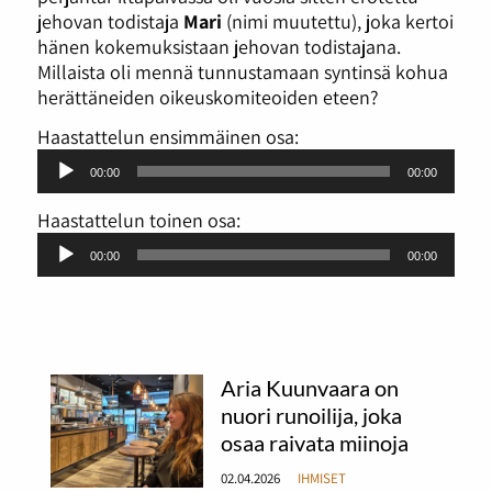
jehovan todistaja
Mari
(nimi muutettu), joka kertoi
hänen kokemuksistaan jehovan todistajana.
Millaista oli mennä tunnustamaan syntinsä kohua
herättäneiden oikeuskomiteoiden eteen?
Haastattelun ensimmäinen osa:
Äänitoistin
00:00
00:00
Haastattelun toinen osa:
Äänitoistin
00:00
00:00
Aria Kuunvaara on
nuori runoilija, joka
osaa raivata miinoja
02.04.2026
IHMISET