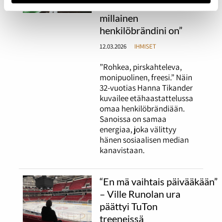
alas miettimään
millainen
henkilöbrändini on”
12.03.2026
IHMISET
”Rohkea, pirskahteleva,
monipuolinen, freesi.” Näin
32-vuotias Hanna Tikander
kuvailee etähaastattelussa
omaa henkilöbrändiään.
Sanoissa on samaa
energiaa, joka välittyy
hänen sosiaalisen median
kanavistaan.
“En mä vaihtais päivääkään”
– Ville Runolan ura
päättyi TuTon
treeneissä