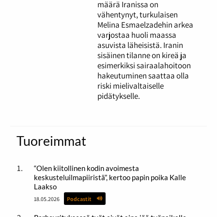
määrä Iranissa on
vähentynyt, turkulaisen
Melina Esmaelzadehin arkea
varjostaa huoli maassa
asuvista läheisistä. Iranin
sisäinen tilanne on kireä ja
esimerkiksi sairaalahoitoon
hakeutuminen saattaa olla
riski mielivaltaiselle
pidätykselle.
Tuoreimmat
“Olen kiitollinen kodin avoimesta
keskusteluilmapiiristä”, kertoo papin poika Kalle
Laakso
18.05.2026
Podcastit