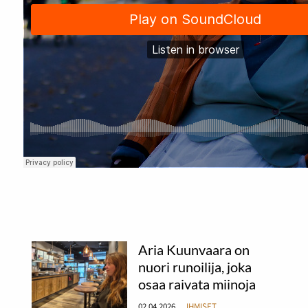
Aria Kuunvaara on
nuori runoilija, joka
osaa raivata miinoja
02.04.2026
IHMISET