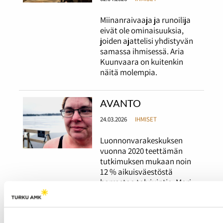
Miinanraivaaja ja runoilija
eivät ole ominaisuuksia,
joiden ajattelisi yhdistyvän
samassa ihmisessä. Aria
Kuunvaara on kuitenkin
näitä molempia.
AVANTO
24.03.2026
IHMISET
Luonnonvarakeskuksen
vuonna 2020 teettämän
tutkimuksen mukaan noin
12 % aikuisväestöstä
harrastaa talviuintia. Mari
Saario on yksi heistä. Saario
on nauttinut
kylmäaltistuksesta niin