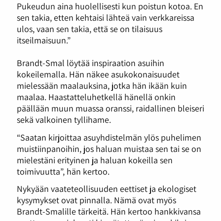
Pukeudun aina huolellisesti kun poistun kotoa. En
sen takia, etten kehtaisi lähteä vain verkkareissa
ulos, vaan sen takia, että se on tilaisuus
itseilmaisuun.”
Brandt-Smal löytää inspiraation asuihin
kokeilemalla. Hän näkee asukokonaisuudet
mielessään maalauksina, jotka hän ikään kuin
maalaa. Haastatteluhetkellä hänellä onkin
päällään muun muassa oranssi, raidallinen bleiseri
sekä valkoinen tyllihame.
“Saatan kirjoittaa asuyhdistelmän ylös puhelimen
muistiinpanoihin, jos haluan muistaa sen tai se on
mielestäni erityinen ja haluan kokeilla sen
toimivuutta”, hän kertoo.
Nykyään vaateteollisuuden eettiset ja ekologiset
kysymykset ovat pinnalla. Nämä ovat myös
Brandt-Smalille tärkeitä. Hän kertoo hankkivansa