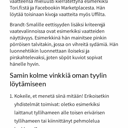
vaatteensa mieluusti kierrätettynä esimerkiksi
Tori.fi:stä ja Facebookin Marketplacesta. Hän
löytää toisinaan kivoja vaatteita myös Uffilta.
Brandt-Smalille eettisyyden lisäksi kriteerejä
vaatevalinnoissa ovat esimerkiksi vaatteiden
näyttävyys. Esimerkkinä hän mainitsee pinkin
pörröisen talvitakin, jossa on vihreitä sydämiä. Hän
luonnehtiikin luonnettaan iloiseksi ja
pirskahtelevaksi, joten söpöt kuviot sopivat
hänelle hyvin.
Samin kolme vinkkiä oman tyylin
löytämiseen
Kokeile, et menetä siinä mitään! Erikoisetkin
yhdistelmät toimivat: oletko esimerkiksi
laittanut tyllihameen alle toisen erivärisen
tyllihameen tai kiinnittänyt pehmolelua