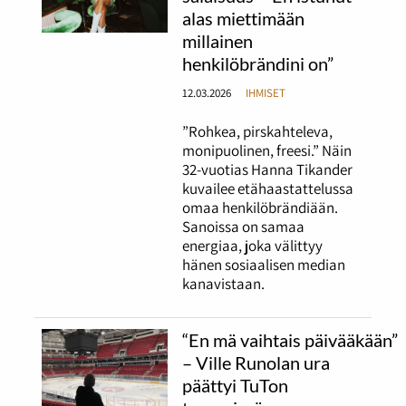
alas miettimään
millainen
henkilöbrändini on”
12.03.2026
IHMISET
”Rohkea, pirskahteleva,
monipuolinen, freesi.” Näin
32-vuotias Hanna Tikander
kuvailee etähaastattelussa
omaa henkilöbrändiään.
Sanoissa on samaa
energiaa, joka välittyy
hänen sosiaalisen median
kanavistaan.
“En mä vaihtais päivääkään”
– Ville Runolan ura
päättyi TuTon