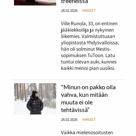
treeneissä
26.02.2026
IHMISET
Ville Runola, 33, on entinen
jääkiekkoilija ja nykyinen
liikemies. Valmistuttuaan
yliopistosta Yhdysvalloissa,
hän oli solminut Mestis-
sopimuksen TuToon. Latu
tuntui olevan auki, kunnes
kaikki menisi pian uusiksi.
"Minun on pakko olla
vahva, kun mitään
muuta ei ole
tehtävissä”
26.02.2026
IHMISET
Vaikka mielenosoitusten