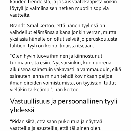
kauden trendeistä, ja joskus vaatekaapista voikin
löytyä jo valmiina sen hetken muotiin sopivia
vaatteita.
Brandt-Smal kertoo, että hänen tyylinsä on
vaihdellut elämänsä aikana jonkin verran, mutta
yksi asia hänelle on ollut selvää jo peruskoulusta
lähtien: tyyli on keino ilmaista itseään.
“Olen hyvin luova ihminen ja kiinnostunut
tuomaan sitä esiin. Nyt varsinkin, kun nuorena
aikuisena sairastuin vakavasti ja vammauduin, eikä
sairauteni anna minun tehdä kovinkaan paljoa
ilman oireiden voimistumista, on tyylistäni tullut
vieläkin tärkeämpi”, hän kertoo.
Vastuullisuus ja persoonallinen tyyli
yhdessä
“Pidän siitä, että saan pukeutua ja näyttää
vaatteilla ja asusteilla, että tällainen olen.