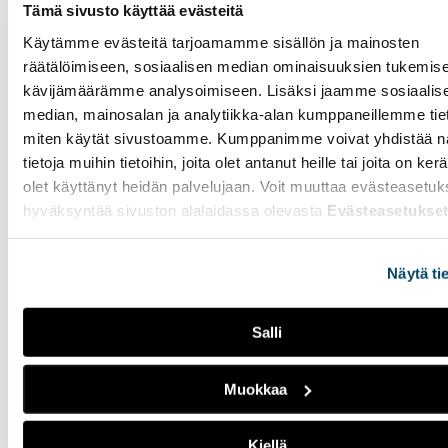
kauan kuin muistaa, ja
Tämä sivusto käyttää evästeitä
säännöllinen avantouinti on
hänelle meditatiivinen
Käytämme evästeitä tarjoamamme sisällön ja mainosten
kokemus.
räätälöimiseen, sosiaalisen median ominaisuuksien tukemise
kävijämäärämme analysoimiseen. Lisäksi jaamme sosiaalis
median, mainosalan ja analytiikka-alan kumppaneillemme tieto
Mielenkiinnon kohteet
miten käytät sivustoamme. Kumppanimme voivat yhdistää nä
saavat seuraamaan
tietoja muihin tietoihin, joita olet antanut heille tai joita on ker
vaikuttajia, kunhan
olet käyttänyt heidän palvelujaan. Voit muuttaa evästeasetuk
arvot kohtaavat
hyväksyntää sivuston alalaidassa olevasta
Evästeasetukse
23.03.2026
IHMISET
Näytä ti
Tilastokeskuksen mukaan
Suomessa oli jo vuonna 2022
lähes 30 000 vaikuttajaa.
Salli
Tutka kysyi nuorilta
aikuisilta, millaisia
vaikuttajia he seuraavat ja
Muokkaa
mikä saisi lopettamaan
seuraamisen.
Kiellä