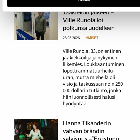
Jääkiekon jälkeen –
Ville Runola loi
polkunsa uudelleen
23.03.2026
IHMISET
Ville Runola, 33, on entinen
jääkiekkoilija ja nykyinen
liikemies. Loukkaantuminen
lopetti ammattiurheilu-
uran, mutta miehellä oli
visio ja taskussaan noin 250
000 dollarin tutkinto, jonka
hän luonnollisesti halusi
hyödyntää.
Hanna Tikanderin
vahvan brändin
salaisuus –”En istunut