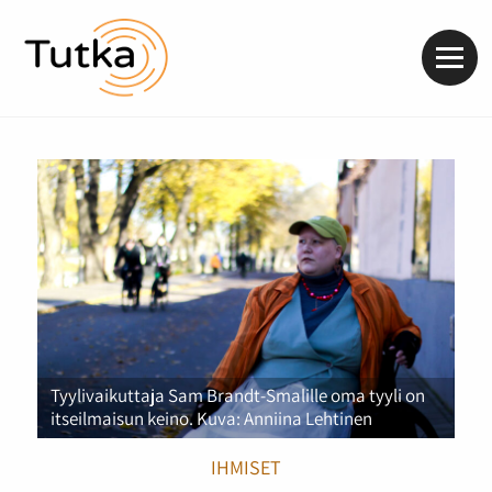
Valik
Tyylivaikuttaja Sam Brandt-Smalille oma tyyli on
itseilmaisun keino. Kuva: Anniina Lehtinen
IHMISET