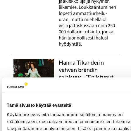
jääkiekkoilija ja nykyinen
liikemies. Loukkaantuminen
lopetti ammattiurheilu-
uran, mutta miehellä oli
visio ja taskussaan noin 250
000 dollarin tutkinto, jonka
hän luonnollisesti halusi
hyödyntää.
Hanna Tikanderin
vahvan brändin
salaisuus –”En istunut
alas miettimään
millainen
henkilöbrändini on”
Tämä sivusto käyttää evästeitä
12.03.2026
IHMISET
Käytämme evästeitä tarjoamamme sisällön ja mainosten
”Rohkea, pirskahteleva,
räätälöimiseen, sosiaalisen median ominaisuuksien tukemise
monipuolinen, freesi.” Näin
kävijämäärämme analysoimiseen. Lisäksi jaamme sosiaalis