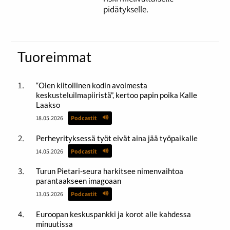
pidätykselle.
Tuoreimmat
“Olen kiitollinen kodin avoimesta
keskusteluilmapiiristä”, kertoo papin poika Kalle
Laakso
18.05.2026
Podcastit
Perheyrityksessä työt eivät aina jää työpaikalle
14.05.2026
Podcastit
Turun Pietari-seura harkitsee nimenvaihtoa
parantaakseen imagoaan
13.05.2026
Podcastit
Euroopan keskuspankki ja korot alle kahdessa
minuutissa