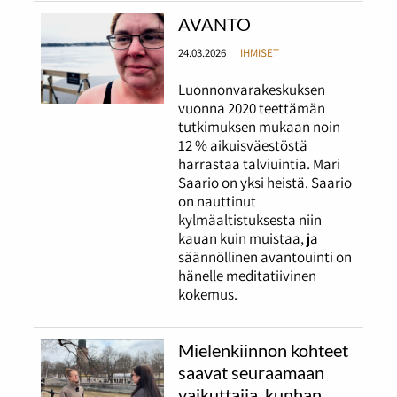
AVANTO
24.03.2026
IHMISET
Luonnonvarakeskuksen
vuonna 2020 teettämän
tutkimuksen mukaan noin
12 % aikuisväestöstä
harrastaa talviuintia. Mari
Saario on yksi heistä. Saario
on nauttinut
kylmäaltistuksesta niin
kauan kuin muistaa, ja
säännöllinen avantouinti on
hänelle meditatiivinen
kokemus.
Mielenkiinnon kohteet
saavat seuraamaan
vaikuttajia, kunhan