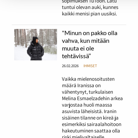
sopimuksen TuToon. Latu
tuntui olevan auki, kunnes
kaikki menisi pian uusiksi.
"Minun on pakko olla
vahva, kun mitään
muuta ei ole
tehtävissä”
26.02.2026
IHMISET
Vaikka mielenosoitusten
määrä Iranissa on
vähentynyt, turkulaisen
Melina Esmaelzadehin arkea
varjostaa huoli maassa
asuvista läheisistä. Iranin
sisäinen tilanne on kireä ja
esimerkiksi sairaalahoitoon
hakeutuminen saattaa olla
riski mielivaltaiselle