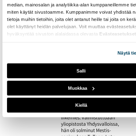
32-vuotias Hanna Tikander
median, mainosalan ja analytiikka-alan kumppaneillemme tieto
kuvailee etähaastattelussa
miten käytät sivustoamme. Kumppanimme voivat yhdistää nä
omaa henkilöbrändiään.
tietoja muihin tietoihin, joita olet antanut heille tai joita on ker
Sanoissa on samaa
olet käyttänyt heidän palvelujaan. Voit muuttaa evästeasetuk
energiaa, joka välittyy
hänen sosiaalisen median
hyväksyntää sivuston alalaidassa olevasta
Evästeasetukse
kanavistaan.
Näytä ti
“En mä vaihtais päivääkään”
– Ville Runolan ura
Salli
päättyi TuTon
treeneissä
Muokkaa
26.02.2026
IHMISET
Ville Runola, 33, on entinen
Kiellä
jääkiekkoilija ja nykyinen
liikemies. Valmistuttuaan
yliopistosta Yhdysvalloissa,
hän oli solminut Mestis-