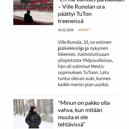
– Ville Runolan ura
päättyi TuTon
treeneissä
26.02.2026
IHMISET
Ville Runola, 33, on entinen
jääkiekkoilija ja nykyinen
liikemies. Valmistuttuaan
yliopistosta Yhdysvalloissa,
hän oli solminut Mestis-
sopimuksen TuToon. Latu
tuntui olevan auki, kunnes
kaikki menisi pian uusiksi.
"Minun on pakko olla
vahva, kun mitään
muuta ei ole
tehtävissä”