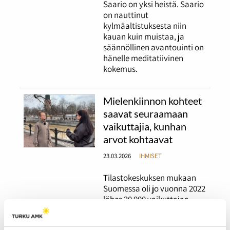
Saario on yksi heistä. Saario
on nauttinut
kylmäaltistuksesta niin
kauan kuin muistaa, ja
säännöllinen avantouinti on
hänelle meditatiivinen
kokemus.
Mielenkiinnon kohteet
saavat seuraamaan
vaikuttajia, kunhan
arvot kohtaavat
23.03.2026
IHMISET
Tilastokeskuksen mukaan
Suomessa oli jo vuonna 2022
lähes 30 000 vaikuttajaa.
Tutka kysyi nuorilta
aikuisilta, millaisia