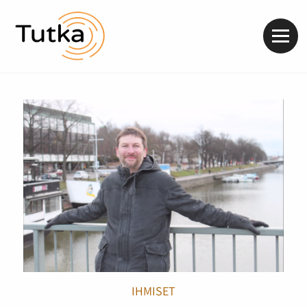
Valik
IHMISET