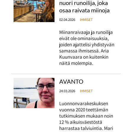
nuori runoilija, joka
osaa raivata miinoja
02.04.2026
IHMISET
Miinanraivaaja ja runoilija
eivät ole ominaisuuksia,
joiden ajattelisi yhdistyvän
samassa ihmisessä. Aria
Kuunvaara on kuitenkin
näitä molempia.
AVANTO
24.03.2026
IHMISET
Luonnonvarakeskuksen
vuonna 2020 teettämän
tutkimuksen mukaan noin
12 % aikuisväestöstä
harrastaa talviuintia. Mari