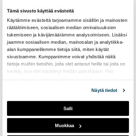
vaikuttajia he seuraavat ja
mikä saisi lopettamaan
Tämä sivusto käyttää evästeitä
seuraamisen.
Käytämme evästeitä tarjoamamme sisällön ja mainosten
räätälöimiseen, sosiaalisen median ominaisuuksien
Jääkiekon jälkeen –
tukemiseen ja kävijämäärämme analysoimiseen. Lisäksi
Ville Runola loi
jaamme sosiaalisen median, mainosalan ja analytiikka-
polkunsa uudelleen
alan kumppaneillemme tietoja siitä, miten käytät
sivustoamme. Kumppanimme voivat yhdistää näitä
23.03.2026
IHMISET
tietoja muihin tietoihin, joita olet antanut heille tai joita on
Ville Runola, 33, on entinen
kerätty, kun olet käyttänyt heidän palvelujaan. Voit
jääkiekkoilija ja nykyinen
muuttaa evästeasetuksiesi hyväksyntää sivuston
liikemies. Loukkaantuminen
alalaidassa olevasta
Evästeasetukset
linkistä.
lopetti ammattiurheilu-
Näytä tiedot
uran, mutta miehellä oli
visio ja taskussaan noin 250
000 dollarin tutkinto, jonka
Salli
hän luonnollisesti halusi
hyödyntää.
Muokkaa