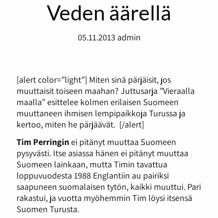
Veden äärellä
05.11.2013
admin
[alert color=”light”] Miten sinä pärjäisit, jos
muuttaisit toiseen maahan? Juttusarja ”Vieraalla
maalla” esittelee kolmen erilaisen Suomeen
muuttaneen ihmisen lempipaikkoja Turussa ja
kertoo, miten he pärjäävät. [/alert]
Tim Perringin
ei pitänyt muuttaa Suomeen
pysyvästi. Itse asiassa hänen ei pitänyt muuttaa
Suomeen lainkaan, mutta Timin tavattua
loppuvuodesta 1988 Englantiin au pairiksi
saapuneen suomalaisen tytön, kaikki muuttui. Pari
rakastui, ja vuotta myöhemmin Tim löysi itsensä
Suomen Turusta.