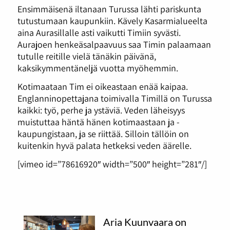
Ensimmäisenä iltanaan Turussa lähti pariskunta
tutustumaan kaupunkiin. Kävely Kasarmialueelta
aina Aurasillalle asti vaikutti Timiin syvästi.
Aurajoen henkeäsalpaavuus saa Timin palaamaan
tutulle reitille vielä tänäkin päivänä,
kaksikymmentäneljä vuotta myöhemmin.
Kotimaataan Tim ei oikeastaan enää kaipaa.
Englanninopettajana toimivalla Timillä on Turussa
kaikki: työ, perhe ja ystäviä. Veden läheisyys
muistuttaa häntä hänen kotimaastaan ja -
kaupungistaan, ja se riittää. Silloin tällöin on
kuitenkin hyvä palata hetkeksi veden äärelle.
[vimeo id=”78616920″ width=”500″ height=”281″/]
Aria Kuunvaara on