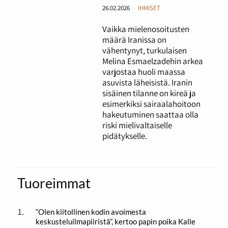
26.02.2026
IHMISET
Vaikka mielenosoitusten
määrä Iranissa on
vähentynyt, turkulaisen
Melina Esmaelzadehin arkea
varjostaa huoli maassa
asuvista läheisistä. Iranin
sisäinen tilanne on kireä ja
esimerkiksi sairaalahoitoon
hakeutuminen saattaa olla
riski mielivaltaiselle
pidätykselle.
Tuoreimmat
“Olen kiitollinen kodin avoimesta
keskusteluilmapiiristä”, kertoo papin poika Kalle