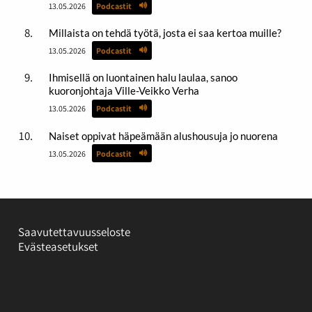
13.05.2026
Podcastit
Millaista on tehdä työtä, josta ei saa kertoa muille?
13.05.2026
Podcastit
Ihmisellä on luontainen halu laulaa, sanoo
kuoronjohtaja Ville-Veikko Verha
13.05.2026
Podcastit
Naiset oppivat häpeämään alushousuja jo nuorena
13.05.2026
Podcastit
Saavutettavuusseloste
Evästeasetukset