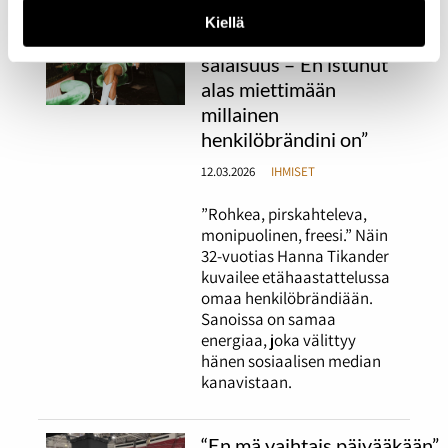
Hanna Tikanderin
Kiellä
vahvan brändin
salaisuus –”En istunut
alas miettimään
millainen
henkilöbrändini on”
12.03.2026
IHMISET
”Rohkea, pirskahteleva,
monipuolinen, freesi.” Näin
32-vuotias Hanna Tikander
kuvailee etähaastattelussa
omaa henkilöbrändiään.
Sanoissa on samaa
energiaa, joka välittyy
hänen sosiaalisen median
kanavistaan.
“En mä vaihtais päivääkään”