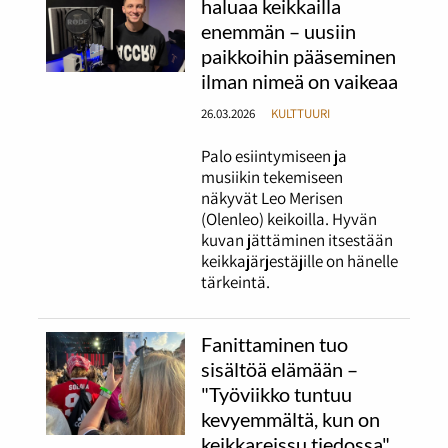
haluaa keikkailla
enemmän – uusiin
paikkoihin pääseminen
ilman nimeä on vaikeaa
26.03.2026
KULTTUURI
Palo esiintymiseen ja
musiikin tekemiseen
näkyvät Leo Merisen
(Olenleo) keikoilla. Hyvän
kuvan jättäminen itsestään
keikkajärjestäjille on hänelle
tärkeintä.
Fanittaminen tuo
sisältöä elämään –
"Työviikko tuntuu
kevyemmältä, kun on
keikkareissu tiedossa"