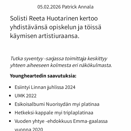
05.02.2026
Patrick Annala
Solisti Reeta Huotarinen kertoo
yhdistävänsä opiskelun ja töissä
käymisen artistiuraansa.
Tutka syventyy -sarjassa toimittaja keskittyy
yhteen aiheeseen kolmesta eri näkökulmasta.
Youngheartedin saavutuksia:
Esiintyi Linnan juhlissa 2024
UMK 2022
Esikoisalbumi Nuorisydän myi platinaa
Hetkeksi-kappale myi triplaplatinaa
Vuoden yhtye -ehdokkuus Emma-gaalassa
vuonna 2020