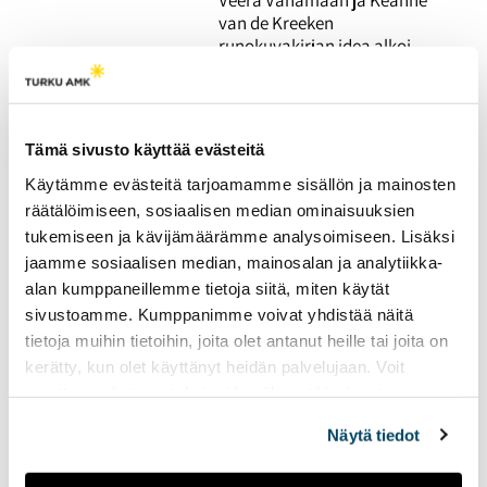
van de Kreeken
runokuvakirjan idea alkoi
hahmottua vähitellen, kun
he jakoivat ajatuksiaan
hankalassa
elämäntilanteessa.
Tämä sivusto käyttää evästeitä
Käytämme evästeitä tarjoamamme sisällön ja mainosten
Koreografi ohjaa myös
räätälöimiseen, sosiaalisen median ominaisuuksien
luonnollista liikettä —
tukemiseen ja kävijämäärämme analysoimiseen. Lisäksi
show ei rakennu
jaamme sosiaalisen median, mainosalan ja analytiikka-
yhdessä yössä
alan kumppaneillemme tietoja siitä, miten käytät
sivustoamme. Kumppanimme voivat yhdistää näitä
26.03.2026
KULTTUURI
tietoja muihin tietoihin, joita olet antanut heille tai joita on
Artistin luonnollinen liike
kerätty, kun olet käyttänyt heidän palvelujaan. Voit
lavalla vaatii tarkkaa
muuttaa evästeasetuksiesi hyväksyntää sivuston
suunnittelua, samoin kuin
alalaidassa olevasta
Evästeasetukset
linkistä.
tanssijoiden koreografiat.
Näytä tiedot
Ammattikoreografit ja -
tanssijat Tiia Kasurinen ja