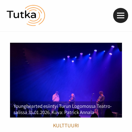
Valik
Younghearted esiintyi Turun Logomossa Teatro-
salissa 31.01.2026. Kuva: Patrick Annala
KULTTUURI