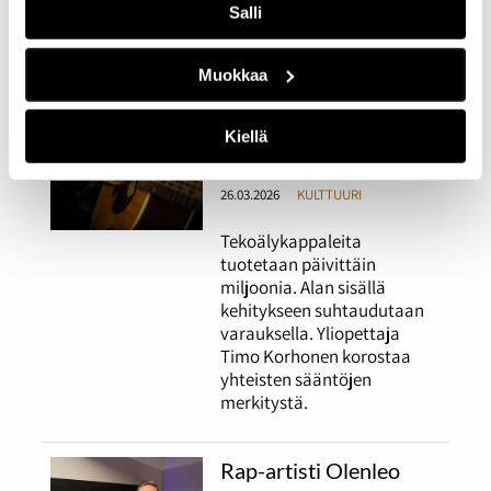
Salli
Ellinoora Lehti kertovat
työstään Suomessa ja
ulkomailla.
Muokkaa
Kenelle tekoälyn avulla
Kiellä
tehty kappale kuuluu?
26.03.2026
KULTTUURI
Tekoälykappaleita
tuotetaan päivittäin
miljoonia. Alan sisällä
kehitykseen suhtaudutaan
varauksella. Yliopettaja
Timo Korhonen korostaa
yhteisten sääntöjen
merkitystä.
Rap-artisti Olenleo