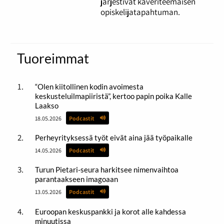
järjestivät kaveriteemaisen
opiskelijatapahtuman.
Tuoreimmat
“Olen kiitollinen kodin avoimesta
keskusteluilmapiiristä”, kertoo papin poika Kalle
Laakso
18.05.2026
Podcastit
Perheyrityksessä työt eivät aina jää työpaikalle
14.05.2026
Podcastit
Turun Pietari-seura harkitsee nimenvaihtoa
parantaakseen imagoaan
13.05.2026
Podcastit
Euroopan keskuspankki ja korot alle kahdessa
minuutissa