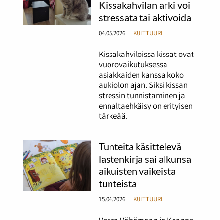
Kissakahvilan arki voi
stressata tai aktivoida
04.05.2026
KULTTUURI
Kissakahviloissa kissat ovat
vuorovaikutuksessa
asiakkaiden kanssa koko
aukiolon ajan. Siksi kissan
stressin tunnistaminen ja
ennaltaehkäisy on erityisen
tärkeää.
Tunteita käsittelevä
lastenkirja sai alkunsa
aikuisten vaikeista
tunteista
15.04.2026
KULTTUURI
Veera Vähämaan ja Keanne