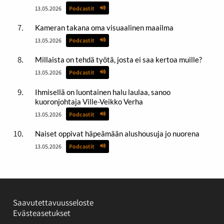
13.05.2026
Podcastit
Kameran takana oma visuaalinen maailma
13.05.2026
Podcastit
Millaista on tehdä työtä, josta ei saa kertoa muille?
13.05.2026
Podcastit
Ihmisellä on luontainen halu laulaa, sanoo
kuoronjohtaja Ville-Veikko Verha
13.05.2026
Podcastit
Naiset oppivat häpeämään alushousuja jo nuorena
13.05.2026
Podcastit
Saavutettavuusseloste
Evästeasetukset