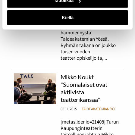
Muokkaa
UUTISET
Kiellä
Klovniryhmä Rednose
Scandal aiheuttaa
hämmennystä
Taideakatemian Yössä.
Ryhmän takana on joukko
toisen vuoden
teatteriopiskelijoita,...
Mikko Kouki:
"Suomalaiset ovat
aktiivista
teatterikansaa"
05.11.2015
TAIDEAKATEMIAN YÖ
[metaslider id=21408] Turun
Kaupunginteatterin
taiteellinen johtaja Mikko