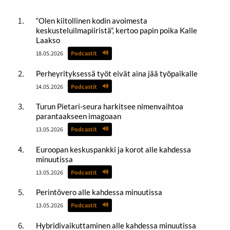
“Olen kiitollinen kodin avoimesta
keskusteluilmapiiristä”, kertoo papin poika Kalle
Laakso
18.05.2026
Podcastit
Perheyrityksessä työt eivät aina jää työpaikalle
14.05.2026
Podcastit
Turun Pietari-seura harkitsee nimenvaihtoa
parantaakseen imagoaan
13.05.2026
Podcastit
Euroopan keskuspankki ja korot alle kahdessa
minuutissa
13.05.2026
Podcastit
Perintövero alle kahdessa minuutissa
13.05.2026
Podcastit
Hybridivaikuttaminen alle kahdessa minuutissa