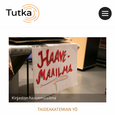
Valik
Kirjaston haavemaailma
TAIDEAKATEMIAN YÖ