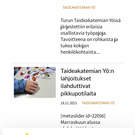
TAIDEAKATEMIAN YÖ
Turun Taideakatemian Yössä
järjestettiin erilaisia
osallistavia työpajoja.
Tavoitteena on rohkaista ja
tukea kokijan
henkilökohtaista...
Taideakatemian Yö:n
lahjoitukset
ilahduttivat
pikkupotilaita
18.11.2015
TAIDEAKATEMIAN YÖ
[metaslider id=22056]
Marraskuun alussa
yhdeksättä kertaa
peräkkäin järjestetty