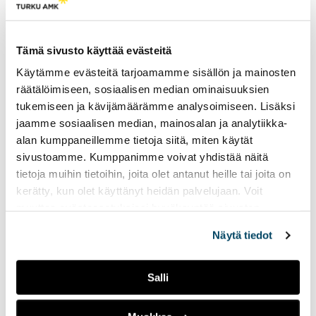
Taideakatemian Yö oli tänä
vuonna ottanut...
Tämä sivusto käyttää evästeitä
Improsirkus valloitti
Käytämme evästeitä tarjoamamme sisällön ja mainosten
Taideakatemian yössä
räätälöimiseen, sosiaalisen median ominaisuuksien
tukemiseen ja kävijämäärämme analysoimiseen. Lisäksi
05.11.2015
KULTTUURI
jaamme sosiaalisen median, mainosalan ja analytiikka-
TAIDEAKATEMIAN YÖ
UUTISET
alan kumppaneillemme tietoja siitä, miten käytät
sivustoamme. Kumppanimme voivat yhdistää näitä
[metaslider id=21434]
tietoja muihin tietoihin, joita olet antanut heille tai joita on
Taideakatemian yössä
kerätty, kun olet käyttänyt heidän palvelujaan. Voit
nähtiin tänään viime vuoden
muuttaa evästeasetuksiesi hyväksyntää sivuston
tavoin improsirkusesitys.
Lavalla nähtiin kuuden...
alalaidassa olevasta
Evästeasetukset
linkistä.
Näytä tiedot
”Klovni on se ihana
Salli
hölmö meissä kaikissa”
05.11.2015
TAIDEAKATEMIAN YÖ