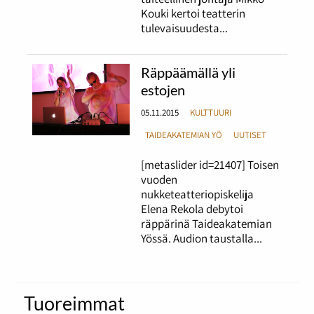
Kouki kertoi teatterin
tulevaisuudesta...
Räppäämällä yli
estojen
05.11.2015
KULTTUURI
TAIDEAKATEMIAN YÖ
UUTISET
[metaslider id=21407] Toisen
vuoden
nukketeatteriopiskelija
Elena Rekola debytoi
räppärinä Taideakatemian
Yössä. Audion taustalla...
Tuoreimmat