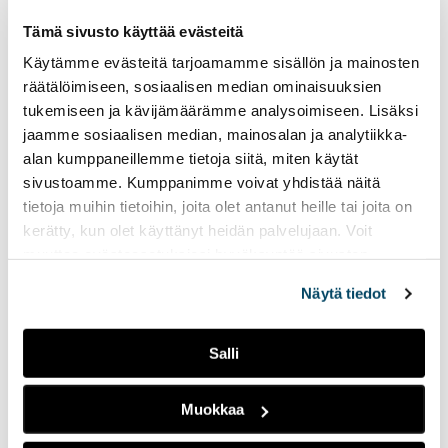
on jäljellä enää kaksi
Tämä sivusto käyttää evästeitä
viikkoa.
Käytämme evästeitä tarjoamamme sisällön ja mainosten
räätälöimiseen, sosiaalisen median ominaisuuksien
Radio Tutkan toisella
tukemiseen ja kävijämäärämme analysoimiseen. Lisäksi
lähetysviikolla
jaamme sosiaalisen median, mainosalan ja analytiikka-
pääteemana on
alan kumppaneillemme tietoja siitä, miten käytät
ystävyys
sivustoamme. Kumppanimme voivat yhdistää näitä
14.02.2023
UUTISET
tietoja muihin tietoihin, joita olet antanut heille tai joita on
kerätty, kun olet käyttänyt heidän palvelujaan. Voit
Tällä viikolla lähetyksissä
muuttaa evästeasetuksiesi hyväksyntää sivuston
näkyy ja kuuluu ystäväpäivä
alalaidassa olevasta
Evästeasetukset
linkistä.
sekä Suomen yksi suurin
Näytä tiedot
opiskelijatapahtuma
Pikkulaskiainen.
Salli
Radio Tutkan
Muokkaa
perinteinen
jouluspesiaali päättää