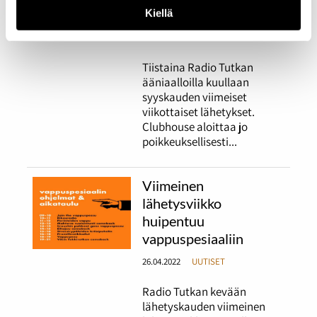
radion syyskauden
Kiellä
13.12.2022
UUTISET
Tiistaina Radio Tutkan
ääniaalloilla kuullaan
syyskauden viimeiset
viikottaiset lähetykset.
Clubhouse aloittaa jo
poikkeuksellisesti...
Viimeinen
lähetysviikko
huipentuu
vappuspesiaaliin
26.04.2022
UUTISET
Radio Tutkan kevään
lähetyskauden viimeinen