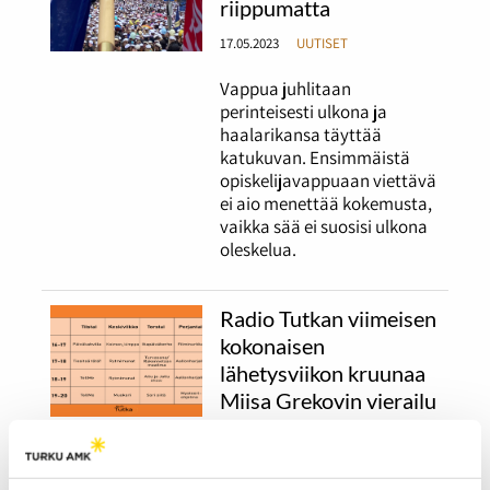
riippumatta
17.05.2023
UUTISET
Vappua juhlitaan
perinteisesti ulkona ja
haalarikansa täyttää
katukuvan. Ensimmäistä
opiskelijavappuaan viettävä
ei aio menettää kokemusta,
vaikka sää ei suosisi ulkona
oleskelua.
Radio Tutkan viimeisen
kokonaisen
lähetysviikon kruunaa
Miisa Grekovin vierailu
17.04.2023
UUTISET
Radio Tutkan kevätkautta