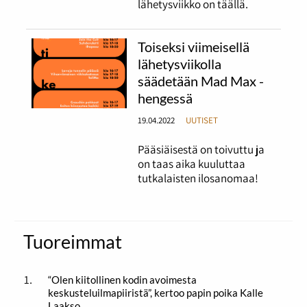
lähetysviikko on täällä.
Toiseksi viimeisellä
lähetysviikolla
säädetään Mad Max -
hengessä
19.04.2022
UUTISET
Pääsiäisestä on toivuttu ja
on taas aika kuuluttaa
tutkalaisten ilosanomaa!
Tuoreimmat
“Olen kiitollinen kodin avoimesta
keskusteluilmapiiristä”, kertoo papin poika Kalle
Laakso