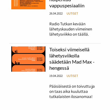
vappuspesiaaliin
26.04.2022
UUTISET
Radio Tutkan kevään
lähetyskauden viimeinen
lähetysviikko on täällä.
Toiseksi viimeisellä
lähetysviikolla
säädetään Mad Max -
hengessä
19.04.2022
UUTISET
Pääsiäisestä on toivuttu ja
on taas aika kuuluttaa
tutkalaisten ilosanomaa!