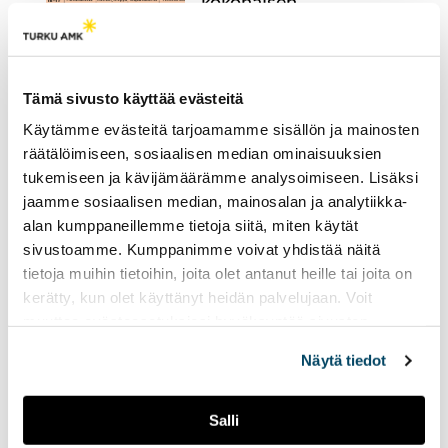
kokonaisen
lähetysviikon kruunaa
Miisa Grekovin vierailu
17.04.2023
UUTISET
Tämä sivusto käyttää evästeitä
Radio Tutkan kevätkautta
Käytämme evästeitä tarjoamamme sisällön ja mainosten
on jäljellä enää kaksi
räätälöimiseen, sosiaalisen median ominaisuuksien
viikkoa.
tukemiseen ja kävijämäärämme analysoimiseen. Lisäksi
jaamme sosiaalisen median, mainosalan ja analytiikka-
alan kumppaneillemme tietoja siitä, miten käytät
Radio Tutkan toisella
sivustoamme. Kumppanimme voivat yhdistää näitä
lähetysviikolla
tietoja muihin tietoihin, joita olet antanut heille tai joita on
pääteemana on
kerätty, kun olet käyttänyt heidän palvelujaan. Voit
ystävyys
muuttaa evästeasetuksiesi hyväksyntää sivuston
14.02.2023
UUTISET
alalaidassa olevasta
Evästeasetukset
linkistä.
Näytä tiedot
Tällä viikolla lähetyksissä
näkyy ja kuuluu ystäväpäivä
sekä Suomen yksi suurin
Salli
opiskelijatapahtuma