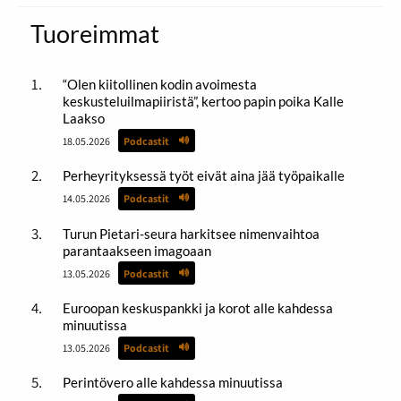
Tuoreimmat
“Olen kiitollinen kodin avoimesta
keskusteluilmapiiristä”, kertoo papin poika Kalle
Laakso
18.05.2026
Podcastit
Perheyrityksessä työt eivät aina jää työpaikalle
14.05.2026
Podcastit
Turun Pietari-seura harkitsee nimenvaihtoa
parantaakseen imagoaan
13.05.2026
Podcastit
Euroopan keskuspankki ja korot alle kahdessa
minuutissa
13.05.2026
Podcastit
Perintövero alle kahdessa minuutissa