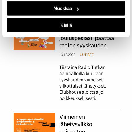
Pikkulaskiainen.
Muokkaa
Radio Tutkan
Kiellä
perinteinen
jouluspesiaali päättää
radion syyskauden
13.12.2022
UUTISET
Tiistaina Radio Tutkan
ääniaalloilla kuullaan
syyskauden viimeiset
viikottaiset lähetykset.
Clubhouse aloittaa jo
poikkeuksellisesti...
Viimeinen
lähetysviikko
huipentuu