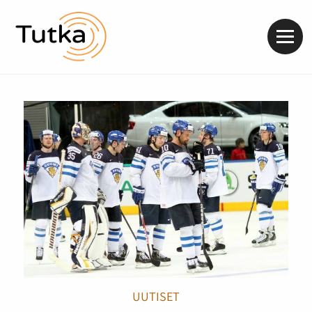
Valik
UUTISET