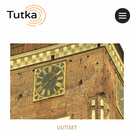
Valik
UUTISET