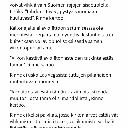
voivat vihkiä vain Suomen rajojen sisäpuolella.
Lisäksi ”tahdon” täytyy pystyä sanomaan
kuuluvasti”, Rinne kertoo.
Kellonajalla ei avioliittoon astumisesssa ole
merkitystä. Perjantaina löydettyä festariheilaa ei
kuitenkaan voi aviopuolisoksi saada saman
viikonlopun aikana.
”Viikon kestävä avioliiton esteiden tutkinta estää
tämän”, Rinne sanoo.
Rinne ei usko Las Vegasista tuttujen pikahäiden
rantautuvan Suomeen.
”Avioliittolaki estää tämän. Lakiin pitäisi tehdä
muutos, jotta tämä olisi mahdollista”, Rinne
kertoo.
Rinne ei keksi paikkaa, jossa kirkon arvot estäisivät
vihkimisen. Jos mieli tekee, voi ikimuistoiset häät
järjestää vaikkapa nudistirannalla.