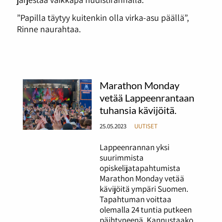
”Papilla täytyy kuitenkin olla virka-asu päällä”,
Rinne naurahtaa.
Marathon Monday
vetää Lappeenrantaan
tuhansia kävijöitä.
25.05.2023
UUTISET
Lappeenrannan yksi
suurimmista
opiskelijatapahtumista
Marathon Monday vetää
kävijöitä ympäri Suomen.
Tapahtuman voittaa
olemalla 24 tuntia putkeen
päihtyneenä. Kannustaako