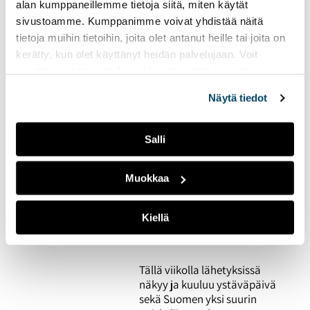
alan kumppaneillemme tietoja siitä, miten käytät
kokonaisen
sivustoamme. Kumppanimme voivat yhdistää näitä
lähetysviikon kruunaa
tietoja muihin tietoihin, joita olet antanut heille tai joita on
Miisa Grekovin vierailu
kerätty, kun olet käyttänyt heidän palvelujaan. Voit
17.04.2023
UUTISET
muuttaa evästeasetuksiesi hyväksyntää sivuston
alalaidassa olevasta
Evästeasetukset
linkistä.
Radio Tutkan kevätkautta
Näytä tiedot
on jäljellä enää kaksi
viikkoa.
Salli
Radio Tutkan toisella
Muokkaa
lähetysviikolla
pääteemana on
ystävyys
Kiellä
14.02.2023
UUTISET
Tällä viikolla lähetyksissä
näkyy ja kuuluu ystäväpäivä
sekä Suomen yksi suurin