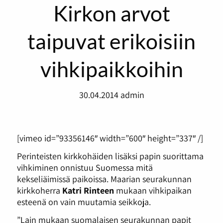
Kirkon arvot
taipuvat erikoisiin
vihkipaikkoihin
30.04.2014
admin
[vimeo id=”93356146″ width=”600″ height=”337″ /]
Perinteisten kirkkohäiden lisäksi papin suorittama
vihkiminen onnistuu Suomessa mitä
kekseliäimissä paikoissa. Maarian seurakunnan
kirkkoherra
Katri Rinteen
mukaan vihkipaikan
esteenä on vain muutamia seikkoja.
”Lain mukaan suomalaisen seurakunnan papit