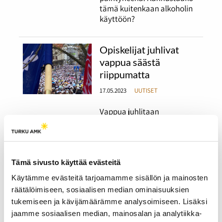
tämä kuitenkaan alkoholin
käyttöön?
Opiskelijat juhlivat
vappua säästä
riippumatta
17.05.2023
UUTISET
Vappua juhlitaan
perinteisesti ulkona ja
haalarikansa täyttää
katukuvan. Ensimmäistä
opiskelijavappuaan viettävä
Tämä sivusto käyttää evästeitä
ei aio menettää kokemusta,
vaikka sää ei suosisi ulkona
Käytämme evästeitä tarjoamamme sisällön ja mainosten
oleskelua.
räätälöimiseen, sosiaalisen median ominaisuuksien
tukemiseen ja kävijämäärämme analysoimiseen. Lisäksi
jaamme sosiaalisen median, mainosalan ja analytiikka-
Radio Tutkan viimeisen