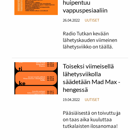
huipentuu
vappuspesiaaliin
26.04.2022
UUTISET
Radio Tutkan kevään
lähetyskauden viimeinen
lähetysviikko on täällä.
Toiseksi viimeisellä
lähetysviikolla
säädetään Mad Max -
hengessä
19.04.2022
UUTISET
Pääsiäisestä on toivuttu ja
on taas aika kuuluttaa
tutkalaisten ilosanomaa!