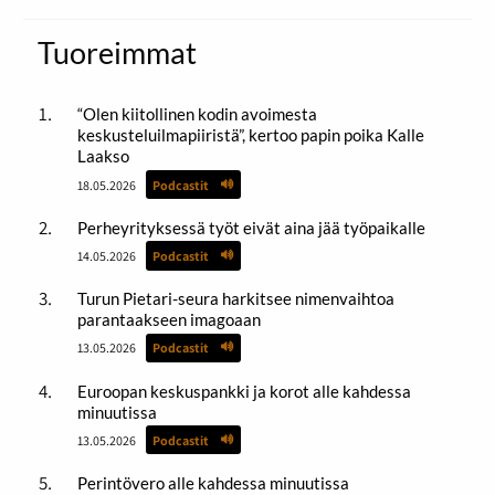
Tuoreimmat
“Olen kiitollinen kodin avoimesta
keskusteluilmapiiristä”, kertoo papin poika Kalle
Laakso
18.05.2026
Podcastit
Perheyrityksessä työt eivät aina jää työpaikalle
14.05.2026
Podcastit
Turun Pietari-seura harkitsee nimenvaihtoa
parantaakseen imagoaan
13.05.2026
Podcastit
Euroopan keskuspankki ja korot alle kahdessa
minuutissa
13.05.2026
Podcastit
Perintövero alle kahdessa minuutissa