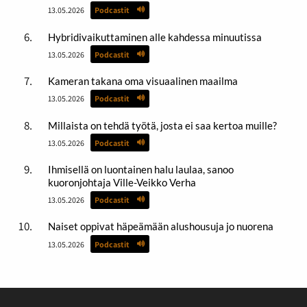
13.05.2026
Podcastit
Hybridivaikuttaminen alle kahdessa minuutissa
13.05.2026
Podcastit
Kameran takana oma visuaalinen maailma
13.05.2026
Podcastit
Millaista on tehdä työtä, josta ei saa kertoa muille?
13.05.2026
Podcastit
Ihmisellä on luontainen halu laulaa, sanoo
kuoronjohtaja Ville-Veikko Verha
13.05.2026
Podcastit
Naiset oppivat häpeämään alushousuja jo nuorena
13.05.2026
Podcastit