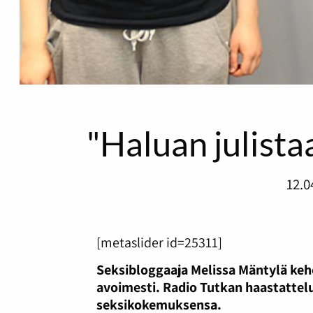
"Haluan julista
12.0
[metaslider id=25311]
Seksibloggaaja Melissa Mäntylä keh
avoimesti. Radio Tutkan haastattel
seksikokemuksensa.