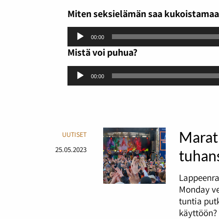
Miten seksielämän saa kukoistama
Äänitoistin
00:00
Mistä voi puhua?
Äänitoistin
00:00
Marat
UUTISET
25.05.2023
tuhans
Lappeenra
Monday ve
tuntia pu
käyttöön?