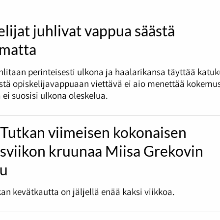
lijat juhlivat vappua säästä
umatta
litaan perinteisesti ulkona ja haalarikansa täyttää katu
tä opiskelijavappuaan viettävä ei aio menettää kokemus
 ei suosisi ulkona oleskelua.
 Tutkan viimeisen kokonaisen
ysviikon kruunaa Miisa Grekovin
lu
an kevätkautta on jäljellä enää kaksi viikkoa.