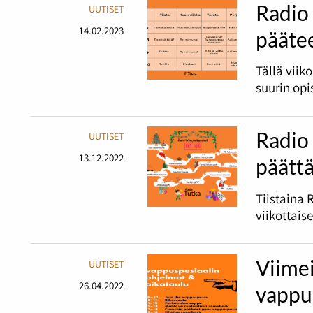
Radio 
UUTISET
14.02.2023
pääte
Tällä viik
suurin opi
Radio 
UUTISET
13.12.2022
päätt
Tiistaina 
viikottais
Viime
UUTISET
26.04.2022
vappu