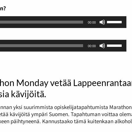
an?
Nuolinäpp
00:00
ylös
ja
alas
Nuolinäpp
00:00
säädät
ylös
äänenvoi
ja
suuremm
alas
ja
säädät
pienemmä
äänenvoi
hon Monday vetää Lappeenrantaa
suuremm
ia kävijöitä.
ja
pienemmä
nnan yksi suurimmista opiskelijatapahtumista Marathon
tää kävijöitä ympäri Suomen. Tapahtuman voittaa olema
tkeen päihtyneenä. Kannustaako tämä kuitenkaan alkohol