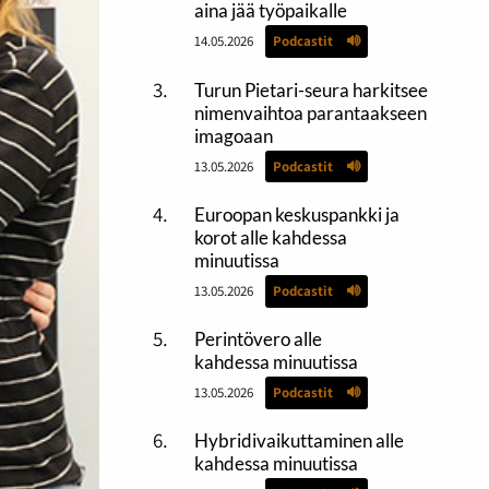
aina jää työpaikalle
14.05.2026
Podcastit
Turun Pietari-seura harkitsee
nimenvaihtoa parantaakseen
imagoaan
13.05.2026
Podcastit
Euroopan keskuspankki ja
korot alle kahdessa
minuutissa
13.05.2026
Podcastit
Perintövero alle
kahdessa minuutissa
13.05.2026
Podcastit
Hybridivaikuttaminen alle
kahdessa minuutissa