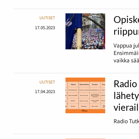
Opiske
UUTISET
17.05.2023
riipp
Vappua juh
Ensimmäis
vaikka sää
Radio
UUTISET
17.04.2023
lähet
vierai
Radio Tutk