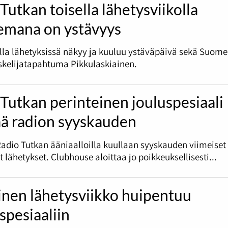
Tutkan toisella lähetysviikolla
emana on ystävyys
olla lähetyksissä näkyy ja kuuluu ystäväpäivä sekä Suome
skelijatapahtuma Pikkulaskiainen.
Tutkan perinteinen jouluspesiaali
ää radion syyskauden
Radio Tutkan ääniaalloilla kuullaan syyskauden viimeiset
et lähetykset. Clubhouse aloittaa jo poikkeuksellisesti...
inen lähetysviikko huipentuu
spesiaaliin