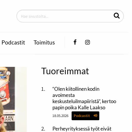
Facebook
Instagram
Podcastit
Toimitus
Tuoreimmat
“Olen kiitollinen kodin
avoimesta
keskusteluilmapiiristä”, kertoo
papin poika Kalle Laakso
18.05.2026
Podcastit
Perheyrityksessä työt eivät