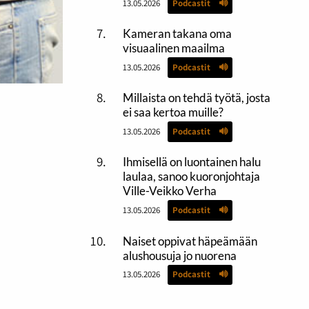
13.05.2026
Podcastit
Kameran takana oma
visuaalinen maailma
13.05.2026
Podcastit
Millaista on tehdä työtä, josta
ei saa kertoa muille?
13.05.2026
Podcastit
Ihmisellä on luontainen halu
laulaa, sanoo kuoronjohtaja
Ville-Veikko Verha
13.05.2026
Podcastit
Naiset oppivat häpeämään
alushousuja jo nuorena
13.05.2026
Podcastit