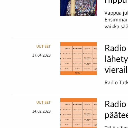
Vappua juh
Ensimmäis
vaikka sää
Radio
UUTISET
17.04.2023
lähet
vierai
Radio Tutk
Radio 
UUTISET
14.02.2023
pääte
Tällä viik