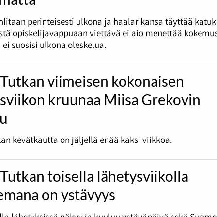
litaan perinteisesti ulkona ja haalarikansa täyttää katu
tä opiskelijavappuaan viettävä ei aio menettää kokemus
 ei suosisi ulkona oleskelua.
 Tutkan viimeisen kokonaisen
ysviikon kruunaa Miisa Grekovin
lu
an kevätkautta on jäljellä enää kaksi viikkoa.
Tutkan toisella lähetysviikolla
emana on ystävyys
olla lähetyksissä näkyy ja kuuluu ystäväpäivä sekä Suome