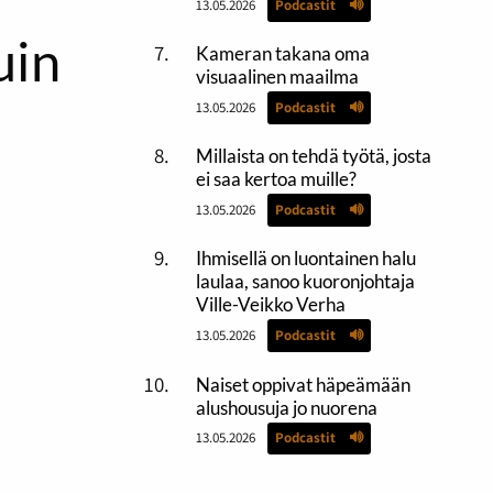
13.05.2026
Podcastit
uin
Kameran takana oma
visuaalinen maailma
13.05.2026
Podcastit
Millaista on tehdä työtä, josta
ei saa kertoa muille?
13.05.2026
Podcastit
Ihmisellä on luontainen halu
laulaa, sanoo kuoronjohtaja
Ville-Veikko Verha
13.05.2026
Podcastit
Naiset oppivat häpeämään
alushousuja jo nuorena
13.05.2026
Podcastit
äimillä