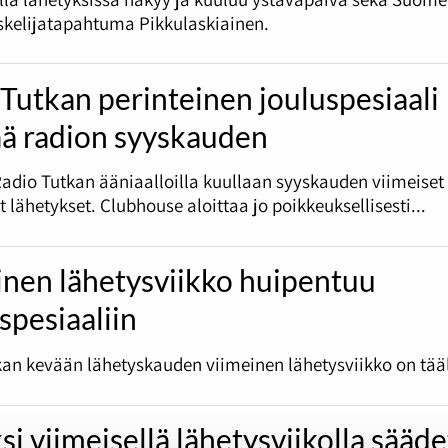
skelijatapahtuma Pikkulaskiainen.
Tutkan perinteinen jouluspesiaali
ää radion syyskauden
Radio Tutkan ääniaalloilla kuullaan syyskauden viimeiset
et lähetykset. Clubhouse aloittaa jo poikkeuksellisesti...
inen lähetysviikko huipentuu
spesiaaliin
an kevään lähetyskauden viimeinen lähetysviikko on tääl
si viimeisellä lähetysviikolla sääd