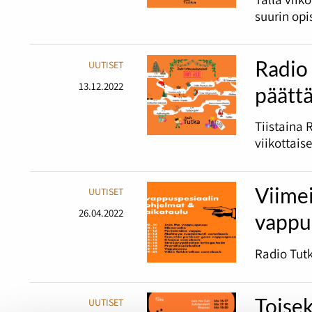
suurin opi
Radio 
UUTISET
13.12.2022
päätt
Tiistaina 
viikottais
Viime
UUTISET
26.04.2022
vappu
Radio Tutk
Toisek
UUTISET