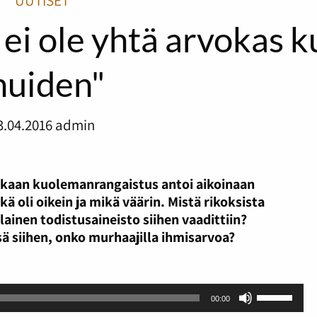
UUTISET
ei ole yhtä arvokas k
uiden"
3.04.2016
admin
ukaan kuolemanrangaistus antoi aikoinaan
kä oli oikein ja mikä väärin. Mistä rikoksista
ainen todistusaineisto siihen vaadittiin?
ä siihen, onko murhaajilla ihmisarvoa?
Nuolinäpp
00:00
ylös