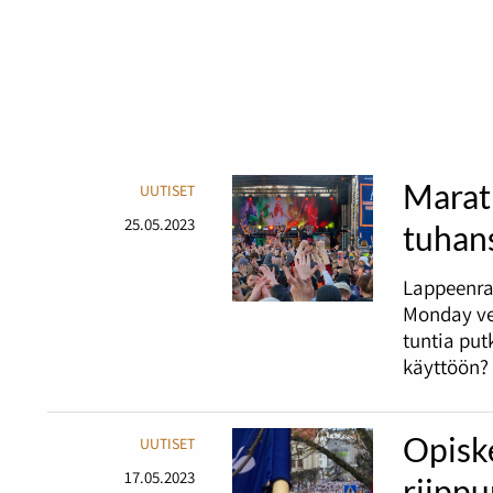
Marat
UUTISET
25.05.2023
tuhans
Lappeenra
Monday ve
tuntia pu
käyttöön?
Opiske
UUTISET
17.05.2023
riipp