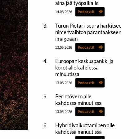
aina jää työpaikalle
14.05.2026
Podcastit
Turun Pietari-seura harkitsee
nimenvaihtoa parantaakseen
imagoaan
13.05.2026
Podcastit
Euroopan keskuspankki ja
korot alle kahdessa
minuutissa
13.05.2026
Podcastit
Perintövero alle
kahdessa minuutissa
13.05.2026
Podcastit
Hybridivaikuttaminen alle
kahdessa minuutissa