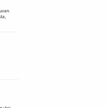
kuvan.
ta,
n yksi