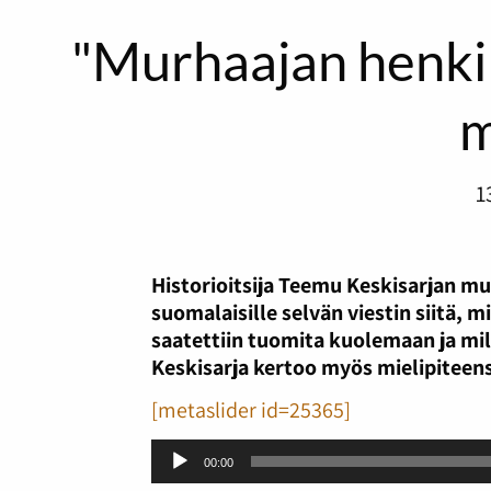
"Murhaajan henki 
m
1
Historioitsija Teemu Keskisarjan m
suomalaisille selvän viestin siitä, mi
saatettiin tuomita kuolemaan ja mill
Keskisarja kertoo myös mielipiteens
[metaslider id=25365]
Äänitoistin
00:00