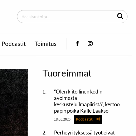
Facebook
Instagram
Podcastit
Toimitus
Tuoreimmat
“Olen kiitollinen kodin
avoimesta
keskusteluilmapiiristä”, kertoo
papin poika Kalle Laakso
18.05.2026
Podcastit
Perheyrityksessä työt eivät