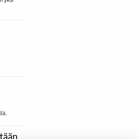
lä.
etään