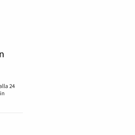
makkuutta
aksi
ksi.
n
lla 24
in