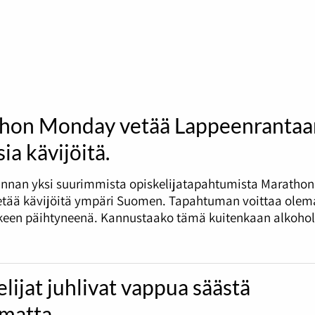
ja
alas
säädät
äänenvoi
suuremm
ja
pienemmä
hon Monday vetää Lappeenrantaa
ia kävijöitä.
nnan yksi suurimmista opiskelijatapahtumista Marathon
tää kävijöitä ympäri Suomen. Tapahtuman voittaa olema
tkeen päihtyneenä. Kannustaako tämä kuitenkaan alkohol
lijat juhlivat vappua säästä
umatta