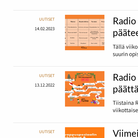
Radio 
UUTISET
14.02.2023
pääte
Tällä viik
suurin opi
Radio 
UUTISET
13.12.2022
päätt
Tiistaina 
viikottais
Viime
UUTISET