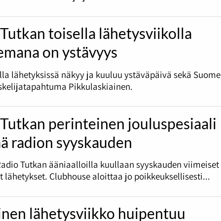
Tutkan toisella lähetysviikolla
emana on ystävyys
olla lähetyksissä näkyy ja kuuluu ystäväpäivä sekä Suome
skelijatapahtuma Pikkulaskiainen.
Tutkan perinteinen jouluspesiaali
ää radion syyskauden
Radio Tutkan ääniaalloilla kuullaan syyskauden viimeiset
et lähetykset. Clubhouse aloittaa jo poikkeuksellisesti...
inen lähetysviikko huipentuu