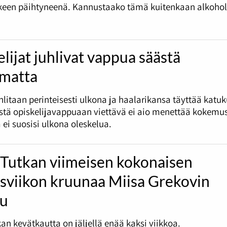
tkeen päihtyneenä. Kannustaako tämä kuitenkaan alkohol
lijat juhlivat vappua säästä
umatta
litaan perinteisesti ulkona ja haalarikansa täyttää katu
tä opiskelijavappuaan viettävä ei aio menettää kokemus
 ei suosisi ulkona oleskelua.
 Tutkan viimeisen kokonaisen
ysviikon kruunaa Miisa Grekovin
lu
an kevätkautta on jäljellä enää kaksi viikkoa.