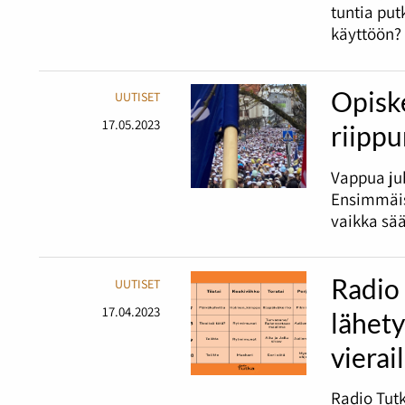
tuntia pu
käyttöön?
Opiske
UUTISET
17.05.2023
riipp
Vappua juh
Ensimmäis
vaikka sää
Radio
UUTISET
17.04.2023
lähet
vierai
Radio Tutk