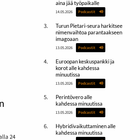
aina jää työpaikalle
14.05.2026
Podcastit
Turun Pietari-seura harkitsee
nimenvaihtoa parantaakseen
imagoaan
13.05.2026
Podcastit
Euroopan keskuspankki ja
korot alle kahdessa
minuutissa
13.05.2026
Podcastit
Perintövero alle
n
kahdessa minuutissa
13.05.2026
Podcastit
Hybridivaikuttaminen alle
kahdessa minuutissa
lla 24