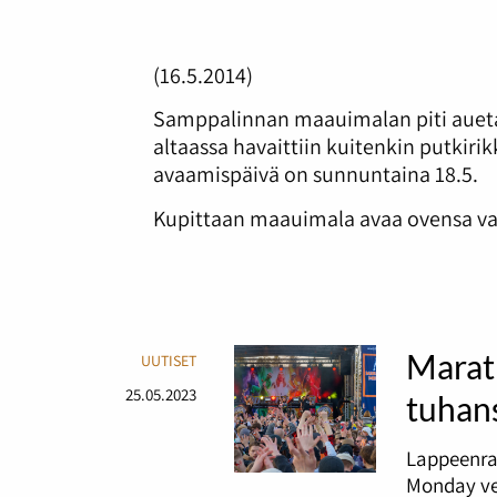
(16.5.2014)
Samppalinnan maauimalan piti aueta 
altaassa havaittiin kuitenkin putkiri
avaamispäivä on sunnuntaina 18.5.
Kupittaan maauimala avaa ovensa va
Marat
UUTISET
25.05.2023
tuhans
Lappeenra
Monday ve