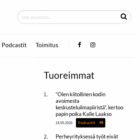
Facebook
Instagram
Podcastit
Toimitus
Tuoreimmat
“Olen kiitollinen kodin
avoimesta
keskusteluilmapiiristä”, kertoo
papin poika Kalle Laakso
18.05.2026
Podcastit
Perheyrityksessä työt eivät