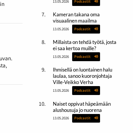
13.05.2026
Podcastit
in
Kameran takana oma
visuaalinen maailma
13.05.2026
Podcastit
Millaista on tehdä työtä, josta
ei saa kertoa muille?
13.05.2026
Podcastit
kuvan.
ta,
Ihmisellä on luontainen halu
laulaa, sanoo kuoronjohtaja
Ville-Veikko Verha
13.05.2026
Podcastit
Naiset oppivat häpeämään
alushousuja jo nuorena
13.05.2026
Podcastit