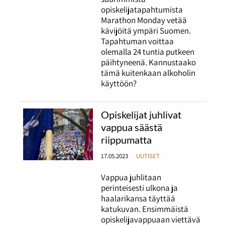
opiskelijatapahtumista
Marathon Monday vetää
kävijöitä ympäri Suomen.
Tapahtuman voittaa
olemalla 24 tuntia putkeen
päihtyneenä. Kannustaako
tämä kuitenkaan alkoholin
käyttöön?
Opiskelijat juhlivat
vappua säästä
riippumatta
17.05.2023
UUTISET
Vappua juhlitaan
perinteisesti ulkona ja
haalarikansa täyttää
katukuvan. Ensimmäistä
opiskelijavappuaan viettävä