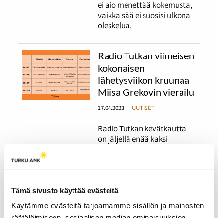
ei aio menettää kokemusta,
vaikka sää ei suosisi ulkona
oleskelua.
Radio Tutkan viimeisen
kokonaisen
lähetysviikon kruunaa
Miisa Grekovin vierailu
17.04.2023
UUTISET
Radio Tutkan kevätkautta
on jäljellä enää kaksi
viikkoa.
Radio Tutkan toisella
lähetysviikolla
Tämä sivusto käyttää evästeitä
pääteemana on
Käytämme evästeitä tarjoamamme sisällön ja mainosten
ystävyys
räätälöimiseen, sosiaalisen median ominaisuuksien