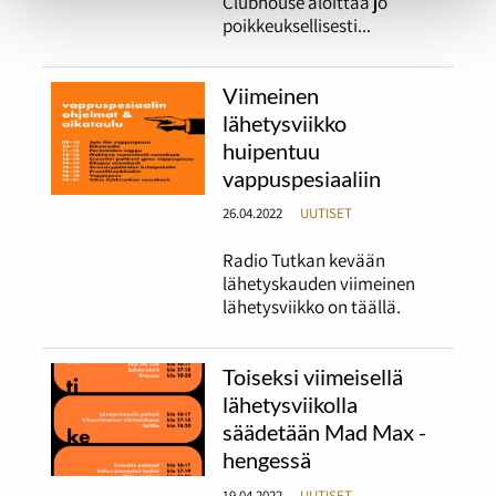
Clubhouse aloittaa jo
poikkeuksellisesti...
Viimeinen
lähetysviikko
huipentuu
vappuspesiaaliin
26.04.2022
UUTISET
Radio Tutkan kevään
lähetyskauden viimeinen
lähetysviikko on täällä.
Toiseksi viimeisellä
lähetysviikolla
säädetään Mad Max -
hengessä
19.04.2022
UUTISET