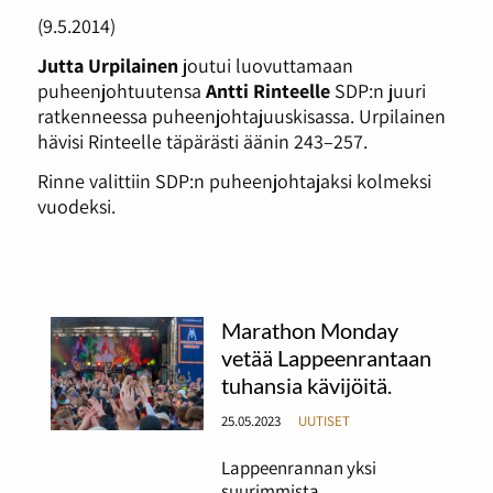
(9.5.2014)
Jutta Urpilainen
joutui luovuttamaan
puheenjohtuutensa
Antti Rinteelle
SDP:n juuri
ratkenneessa puheenjohtajuuskisassa. Urpilainen
hävisi Rinteelle täpärästi äänin 243–257.
Rinne valittiin SDP:n puheenjohtajaksi kolmeksi
vuodeksi.
Marathon Monday
vetää Lappeenrantaan
tuhansia kävijöitä.
25.05.2023
UUTISET
Lappeenrannan yksi
suurimmista