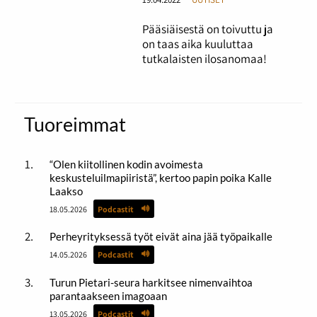
Pääsiäisestä on toivuttu ja
on taas aika kuuluttaa
tutkalaisten ilosanomaa!
Tuoreimmat
“Olen kiitollinen kodin avoimesta
keskusteluilmapiiristä”, kertoo papin poika Kalle
Laakso
18.05.2026
Podcastit
Perheyrityksessä työt eivät aina jää työpaikalle
14.05.2026
Podcastit
Turun Pietari-seura harkitsee nimenvaihtoa
parantaakseen imagoaan
13.05.2026
Podcastit