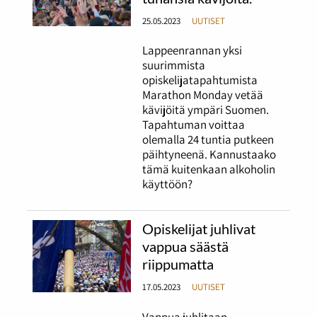
25.05.2023
UUTISET
Lappeenrannan yksi
suurimmista
opiskelijatapahtumista
Marathon Monday vetää
kävijöitä ympäri Suomen.
Tapahtuman voittaa
olemalla 24 tuntia putkeen
päihtyneenä. Kannustaako
tämä kuitenkaan alkoholin
käyttöön?
Opiskelijat juhlivat
vappua säästä
riippumatta
17.05.2023
UUTISET
Vappua juhlitaan