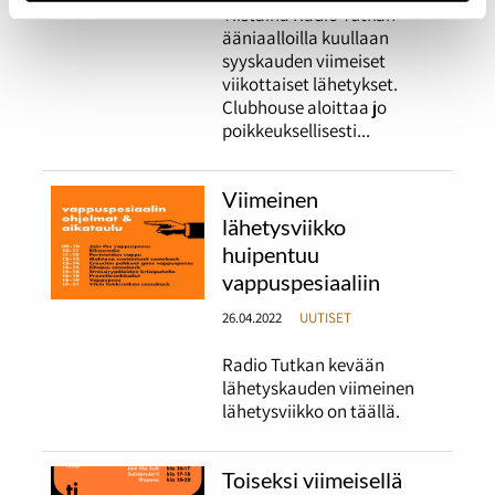
Tiistaina Radio Tutkan
ääniaalloilla kuullaan
syyskauden viimeiset
viikottaiset lähetykset.
Clubhouse aloittaa jo
poikkeuksellisesti...
Viimeinen
lähetysviikko
huipentuu
vappuspesiaaliin
26.04.2022
UUTISET
Radio Tutkan kevään
lähetyskauden viimeinen
lähetysviikko on täällä.
Toiseksi viimeisellä