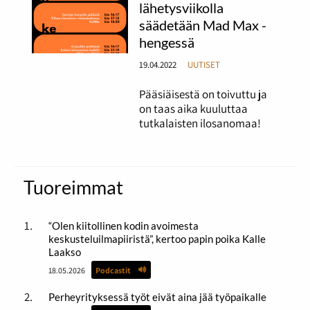
lähetysviikolla
säädetään Mad Max -
hengessä
19.04.2022
UUTISET
Pääsiäisestä on toivuttu ja
on taas aika kuuluttaa
tutkalaisten ilosanomaa!
Tuoreimmat
“Olen kiitollinen kodin avoimesta
keskusteluilmapiiristä”, kertoo papin poika Kalle
Laakso
18.05.2026
Podcastit
Perheyrityksessä työt eivät aina jää työpaikalle