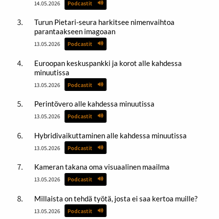
14.05.2026
Podcastit
Turun Pietari-seura harkitsee nimenvaihtoa
parantaakseen imagoaan
13.05.2026
Podcastit
Euroopan keskuspankki ja korot alle kahdessa
minuutissa
13.05.2026
Podcastit
Perintövero alle kahdessa minuutissa
13.05.2026
Podcastit
Hybridivaikuttaminen alle kahdessa minuutissa
13.05.2026
Podcastit
Kameran takana oma visuaalinen maailma
13.05.2026
Podcastit
Millaista on tehdä työtä, josta ei saa kertoa muille?
13.05.2026
Podcastit