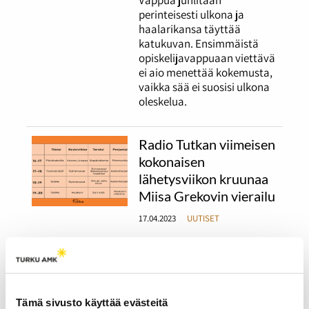
perinteisesti ulkona ja
haalarikansa täyttää
katukuvan. Ensimmäistä
opiskelijavappuaan viettävä
ei aio menettää kokemusta,
vaikka sää ei suosisi ulkona
oleskelua.
Radio Tutkan viimeisen
kokonaisen
lähetysviikon kruunaa
Miisa Grekovin vierailu
17.04.2023
UUTISET
Radio Tutkan kevätkautta
on jäljellä enää kaksi
viikkoa.
Tämä sivusto käyttää evästeitä