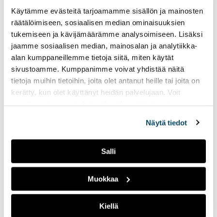
Radio Tutkan toisella
Käytämme evästeitä tarjoamamme sisällön ja mainosten
lähetysviikolla
räätälöimiseen, sosiaalisen median ominaisuuksien
pääteemana on
tukemiseen ja kävijämäärämme analysoimiseen. Lisäksi
ystävyys
jaamme sosiaalisen median, mainosalan ja analytiikka-
alan kumppaneillemme tietoja siitä, miten käytät
14.02.2023
UUTISET
sivustoamme. Kumppanimme voivat yhdistää näitä
Tällä viikolla lähetyksissä
tietoja muihin tietoihin, joita olet antanut heille tai joita on
näkyy ja kuuluu ystäväpäivä
kerätty, kun olet käyttänyt heidän palvelujaan. Voit
sekä Suomen yksi suurin
muuttaa evästeasetuksiesi hyväksyntää sivuston
opiskelijatapahtuma
alalaidassa olevasta
Evästeasetukset
linkistä.
Pikkulaskiainen.
Näytä tiedot
Radio Tutkan
Salli
perinteinen
jouluspesiaali päättää
Muokkaa
radion syyskauden
13.12.2022
UUTISET
Kiellä