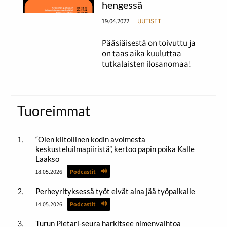
hengessä
19.04.2022
UUTISET
Pääsiäisestä on toivuttu ja
on taas aika kuuluttaa
tutkalaisten ilosanomaa!
Tuoreimmat
“Olen kiitollinen kodin avoimesta
keskusteluilmapiiristä”, kertoo papin poika Kalle
Laakso
18.05.2026
Podcastit
Perheyrityksessä työt eivät aina jää työpaikalle
14.05.2026
Podcastit
Turun Pietari-seura harkitsee nimenvaihtoa