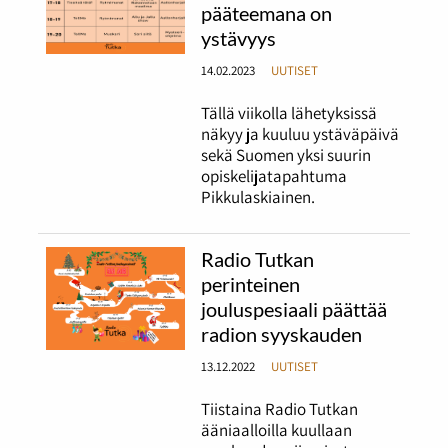
pääteemana on
ystävyys
14.02.2023
UUTISET
Tällä viikolla lähetyksissä
näkyy ja kuuluu ystäväpäivä
sekä Suomen yksi suurin
opiskelijatapahtuma
Pikkulaskiainen.
Radio Tutkan
perinteinen
jouluspesiaali päättää
radion syyskauden
13.12.2022
UUTISET
Tiistaina Radio Tutkan
ääniaalloilla kuullaan