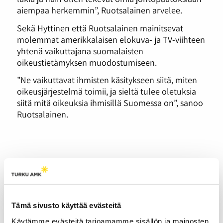
aiempaa herkemmin”, Ruotsalainen arvelee.
Sekä Hyttinen että Ruotsalainen mainitsevat
molemmat amerikkalaisen elokuva- ja TV-viihteen
yhtenä vaikuttajana suomalaisten
oikeustietämyksen muodostumiseen.
”Ne vaikuttavat ihmisten käsitykseen siitä, miten
oikeusjärjestelmä toimii, ja sieltä tulee oletuksia
siitä mitä oikeuksia ihmisillä Suomessa on”, sanoo
Ruotsalainen.
Marathon Monday
vetää Lappeenrantaan
tuhansia kävijöitä.
Tämä sivusto käyttää evästeitä
25.05.2023
UUTISET
Käytämme evästeitä tarjoamamme sisällön ja mainosten