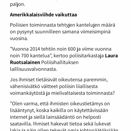
paljon.
Amerikkalaisviihde vaikuttaa
Poliisien toiminnasta tehtyjen kantelujen määrä
on pysynyt suunnilleen samana viimeisimpinä
vuosina.
”Vuonna 2014 tehtiin noin 600 ja viime vuonna
noin 700 kantelua”, kertoo poliisitarkastaja
Laura
Ruotsalainen
Poliisihallituksen
laillisuusvalvonnasta.
Jos ihmiset tietäisivät oikeutensa paremmin,
vähenisivätkö väitteet poliisin liiallisesta
voimankäytöstä ja mielivaltaisesta toiminnasta?
”Olen varma, että ihmisten oikeustietämys on
lisääntynyt, koska kaikilla on käytettävissään
internet ja siellä lainsäädäntö on helposti
saatavilla. Ihmiset hakevat tietoa sekä lukevat
lakia ja näin ollen tekevät omia johtopäätöksiään