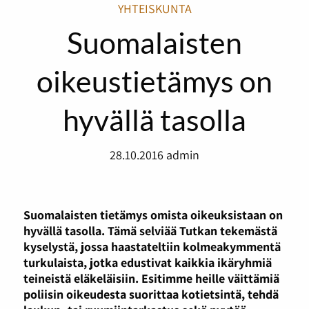
YHTEISKUNTA
Suomalaisten
oikeustietämys on
hyvällä tasolla
28.10.2016
admin
Suomalaisten tietämys omista oikeuksistaan on
hyvällä tasolla. Tämä selviää Tutkan tekemästä
kyselystä, jossa haastateltiin kolmeakymmentä
turkulaista, jotka edustivat kaikkia ikäryhmiä
teineistä eläkeläisiin. Esitimme heille väittämiä
poliisin oikeudesta suorittaa kotietsintä, tehdä