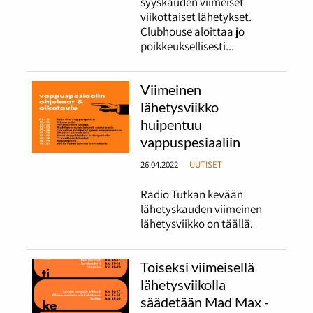
syyskauden viimeiset
viikottaiset lähetykset.
Clubhouse aloittaa jo
poikkeuksellisesti...
Viimeinen
lähetysviikko
huipentuu
vappuspesiaaliin
26.04.2022
UUTISET
Radio Tutkan kevään
lähetyskauden viimeinen
lähetysviikko on täällä.
Toiseksi viimeisellä
lähetysviikolla
säädetään Mad Max -