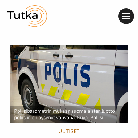
Valik
Poliisibarometrin mukaan suomalaisten luotto
poliisiin on pysynyt vahvana. Kuva: Poliisi
UUTISET