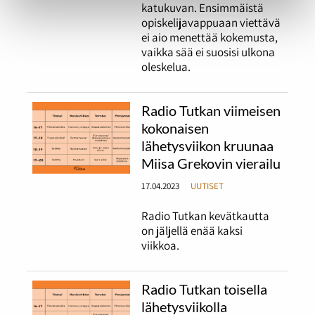
katukuvan. Ensimmäistä
opiskelijavappuaan viettävä
ei aio menettää kokemusta,
vaikka sää ei suosisi ulkona
oleskelua.
Radio Tutkan viimeisen
kokonaisen
lähetysviikon kruunaa
Miisa Grekovin vierailu
17.04.2023
UUTISET
Radio Tutkan kevätkautta
on jäljellä enää kaksi
viikkoa.
Radio Tutkan toisella
lähetysviikolla