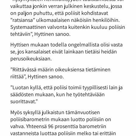
vaikuttaa jonkin verran julkinen keskustelu, jossa
on paljon puhuttu, että poliisit kohdistavat
”ratsiansa” ulkomaalaisen näköisiin henkilöihin.
Systemaattinen valvonta kuitenkin kuuluu poliisin
tehtäviin”, Hyttinen sanoo.
Hyttisen mukaan todella ongelmallista olisi vasta
se, jos kansalaiset eivät lainkaan tietäisi heidän
perusoikeuksiaan.
”Riittävässä määrin oikeuksiensa tietäminen
riittää”, Hyttinen sanoo.
”Luotan kyllä, että poliisi toimii tyypillisesti lain ja
säädösten mukaan, kun he työtehtäviään
suorittavat.”
Myös syksyllä julkaistun tämänvuotisen
poliisibarometrin mukaan luotto poliisiin on
vahva. Yhteensä 96 prosenttia barometriin
vastanneista luottaa poliisiin melko tai erittäin