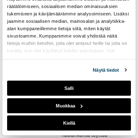
Lappeenrannan yksi
räätälöimiseen, sosiaalisen median ominaisuuksien
suurimmista
tukemiseen ja kävijämäärämme analysoimiseen. Lisäksi
opiskelijatapahtumista
jaamme sosiaalisen median, mainosalan ja analytiikka-
Marathon Monday vetää
alan kumppaneillemme tietoja siitä, miten käytät
kävijöitä ympäri Suomen.
sivustoamme. Kumppanimme voivat yhdistää näitä
Tapahtuman voittaa
tietoja muihin tietoihin, joita olet antanut heille tai joita on
olemalla 24 tuntia putkeen
kerätty, kun olet käyttänyt heidän palvelujaan. Voit
päihtyneenä. Kannustaako
tämä kuitenkaan alkoholin
muuttaa evästeasetuksiesi hyväksyntää sivuston
käyttöön?
alalaidassa olevasta
Evästeasetukset
linkistä.
Näytä tiedot
Opiskelijat juhlivat
Salli
vappua säästä
riippumatta
Muokkaa
17.05.2023
UUTISET
Vappua juhlitaan
Kiellä
perinteisesti ulkona ja
haalarikansa täyttää