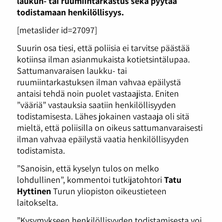
laukun- tai ruumiintarkastus sekä pyytää
todistamaan henkilöllisyys.
[metaslider id=27097]
Suurin osa tiesi, että poliisia ei tarvitse päästää
kotiinsa ilman asianmukaista kotietsintälupaa.
Sattumanvaraisen laukku- tai
ruumiintarkastuksen ilman vahvaa epäilystä
antaisi tehdä noin puolet vastaajista. Eniten
”vääriä” vastauksia saatiin henkilöllisyyden
todistamisesta. Lähes jokainen vastaaja oli sitä
mieltä, että poliisilla on oikeus sattumanvaraisesti
ilman vahvaa epäilystä vaatia henkilöllisyyden
todistamista.
”Sanoisin, että kyselyn tulos on melko
lohdullinen”, kommentoi tutkijatohtori
Tatu
Hyttinen
Turun yliopiston oikeustieteen
laitokselta.
”Kysymykseen henkilöllisyyden todistamisesta voi