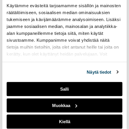
Käytämme evästeitä tarjoamamme sisällön ja mainosten
25.05.2023
UUTISET
räätälöimiseen, sosiaalisen median ominaisuuksien
Lappeenrannan yksi
tukemiseen ja kävijämäärämme analysoimiseen. Lisäksi
suurimmista
jaamme sosiaalisen median, mainosalan ja analytiikka-
opiskelijatapahtumista
alan kumppaneillemme tietoja siitä, miten käytät
Marathon Monday vetää
sivustoamme. Kumppanimme voivat yhdistää näitä
kävijöitä ympäri Suomen.
tietoja muihin tietoihin, joita olet antanut heille tai joita on
Tapahtuman voittaa
kerätty, kun olet käyttänyt heidän palvelujaan. Voit
olemalla 24 tuntia putkeen
päihtyneenä. Kannustaako
muuttaa evästeasetuksiesi hyväksyntää sivuston
tämä kuitenkaan alkoholin
alalaidassa olevasta
Evästeasetukset
linkistä.
Näytä tiedot
käyttöön?
Salli
Opiskelijat juhlivat
vappua säästä
riippumatta
Muokkaa
17.05.2023
UUTISET
Kiellä
Vappua juhlitaan