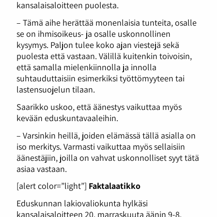
kansalaisaloitteen puolesta.
– Tämä aihe herättää monenlaisia tunteita, osalle
se on ihmisoikeus- ja osalle uskonnollinen
kysymys. Paljon tulee koko ajan viestejä sekä
puolesta että vastaan. Välillä kuitenkin toivoisin,
että samalla mielenkiinnolla ja innolla
suhtauduttaisiin esimerkiksi työttömyyteen tai
lastensuojelun tilaan.
Saarikko uskoo, että äänestys vaikuttaa myös
kevään eduskuntavaaleihin.
– Varsinkin heillä, joiden elämässä tällä asialla on
iso merkitys. Varmasti vaikuttaa myös sellaisiin
äänestäjiin, joilla on vahvat uskonnolliset syyt tätä
asiaa vastaan.
[alert color=”light”]
Faktalaatikko
Eduskunnan lakiovaliokunta hylkäsi
kansalaisaloitteen 20. marraskuuta äänin 9-8.