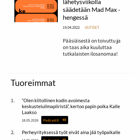
lähetysviikolla
säädetään Mad Max -
hengessä
19.04.2022
UUTISET
Pääsiäisestä on toivuttu ja
on taas aika kuuluttaa
tutkalaisten ilosanomaa!
Tuoreimmat
“Olen kiitollinen kodin avoimesta
keskusteluilmapiiristä”, kertoo papin poika Kalle
Laakso
18.05.2026
Podcastit
Perheyrityksessä työt eivät aina jää työpaikalle