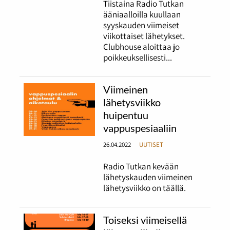
Tiistaina Radio Tutkan
ääniaalloilla kuullaan
syyskauden viimeiset
viikottaiset lähetykset.
Clubhouse aloittaa jo
poikkeuksellisesti...
Viimeinen
lähetysviikko
huipentuu
vappuspesiaaliin
26.04.2022
UUTISET
Radio Tutkan kevään
lähetyskauden viimeinen
lähetysviikko on täällä.
Toiseksi viimeisellä