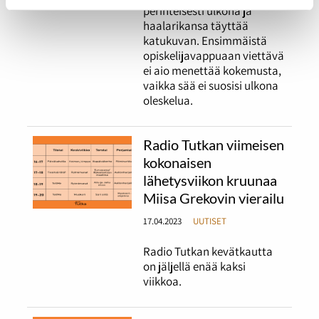
perinteisesti ulkona ja
haalarikansa täyttää
katukuvan. Ensimmäistä
opiskelijavappuaan viettävä
ei aio menettää kokemusta,
vaikka sää ei suosisi ulkona
oleskelua.
Radio Tutkan viimeisen
kokonaisen
lähetysviikon kruunaa
Miisa Grekovin vierailu
17.04.2023
UUTISET
Radio Tutkan kevätkautta
on jäljellä enää kaksi
viikkoa.