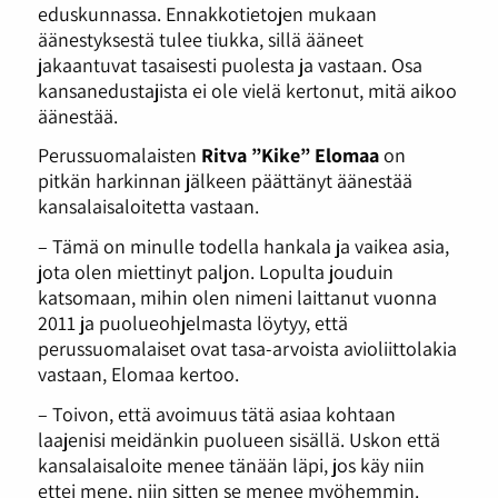
eduskunnassa. Ennakkotietojen mukaan
äänestyksestä tulee tiukka, sillä ääneet
jakaantuvat tasaisesti puolesta ja vastaan. Osa
kansanedustajista ei ole vielä kertonut, mitä aikoo
äänestää.
Perussuomalaisten
Ritva ”Kike” Elomaa
on
pitkän harkinnan jälkeen päättänyt äänestää
kansalaisaloitetta vastaan.
– Tämä on minulle todella hankala ja vaikea asia,
jota olen miettinyt paljon. Lopulta jouduin
katsomaan, mihin olen nimeni laittanut vuonna
2011 ja puolueohjelmasta löytyy, että
perussuomalaiset ovat tasa-arvoista avioliittolakia
vastaan, Elomaa kertoo.
– Toivon, että avoimuus tätä asiaa kohtaan
laajenisi meidänkin puolueen sisällä. Uskon että
kansalaisaloite menee tänään läpi, jos käy niin
ettei mene, niin sitten se menee myöhemmin.