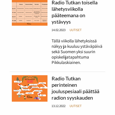
Radio Tutkan toisella
lähetysviikolla
pääteemana on
ystävyys
14.02.2023
UUTISET
Tällä viikolla lähetyksissä
näkyy ja kuuluu ystäväpäivä
sekä Suomen yksi suurin
opiskelijatapahtuma
Pikkulaskiainen.
Radio Tutkan
perinteinen
jouluspesiaali päättää
radion syyskauden
13.12.2022
UUTISET