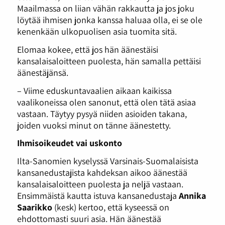
Maailmassa on liian vähän rakkautta ja jos joku
löytää ihmisen jonka kanssa haluaa olla, ei se ole
kenenkään ulkopuolisen asia tuomita sitä.
Elomaa kokee, että jos hän äänestäisi
kansalaisaloitteen puolesta, hän samalla pettäisi
äänestäjänsä.
– Viime eduskuntavaalien aikaan kaikissa
vaalikoneissa olen sanonut, että olen tätä asiaa
vastaan. Täytyy pysyä niiden asioiden takana,
joiden vuoksi minut on tänne äänestetty.
Ihmisoikeudet vai uskonto
Ilta-Sanomien kyselyssä Varsinais-Suomalaisista
kansanedustajista kahdeksan aikoo äänestää
kansalaisaloitteen puolesta ja neljä vastaan.
Ensimmäistä kautta istuva kansanedustaja
Annika
Saarikko
(kesk) kertoo, että kyseessä on
ehdottomasti suuri asia. Hän äänestää