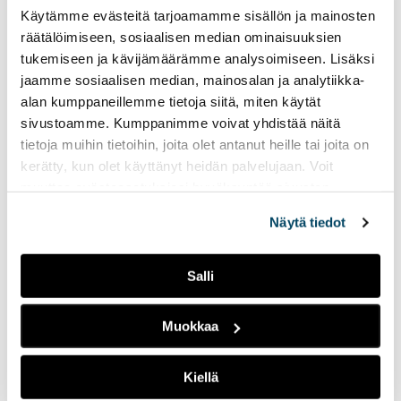
Radio Tutkan toisella
Käytämme evästeitä tarjoamamme sisällön ja mainosten
lähetysviikolla
räätälöimiseen, sosiaalisen median ominaisuuksien
pääteemana on
tukemiseen ja kävijämäärämme analysoimiseen. Lisäksi
ystävyys
jaamme sosiaalisen median, mainosalan ja analytiikka-
14.02.2023
UUTISET
alan kumppaneillemme tietoja siitä, miten käytät
sivustoamme. Kumppanimme voivat yhdistää näitä
Tällä viikolla lähetyksissä
tietoja muihin tietoihin, joita olet antanut heille tai joita on
näkyy ja kuuluu ystäväpäivä
kerätty, kun olet käyttänyt heidän palvelujaan. Voit
sekä Suomen yksi suurin
muuttaa evästeasetuksiesi hyväksyntää sivuston
opiskelijatapahtuma
alalaidassa olevasta
Evästeasetukset
linkistä.
Pikkulaskiainen.
Näytä tiedot
Radio Tutkan
Salli
perinteinen
jouluspesiaali päättää
Muokkaa
radion syyskauden
13.12.2022
UUTISET
Kiellä