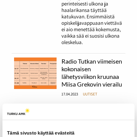
perinteisesti ulkona ja
haalarikansa täyttää
katukuvan. Ensimmäistä
opiskelijavappuaan viettävä
ei aio menettää kokemusta,
vaikka sää ei suosisi ulkona
oleskelua.
Radio Tutkan viimeisen
kokonaisen
lähetysviikon kruunaa
Miisa Grekovin vierailu
17.04.2023
UUTISET
Radio Tutkan kevätkautta
on jäljellä enää kaksi
viikkoa.
Tämä sivusto käyttää evästeitä