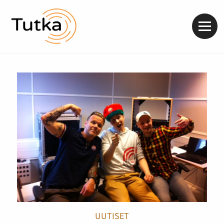
Valik
UUTISET