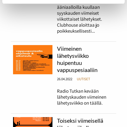
Tiistaina Radio Tutkan
ääniaalloilla kuullaan
syyskauden viimeiset
viikottaiset lähetykset.
Clubhouse aloittaa jo
poikkeuksellisesti...
Viimeinen
lähetysviikko
huipentuu
vappuspesiaaliin
26.04.2022
UUTISET
Radio Tutkan kevään
lähetyskauden viimeinen
lähetysviikko on täällä.
Toiseksi viimeisellä