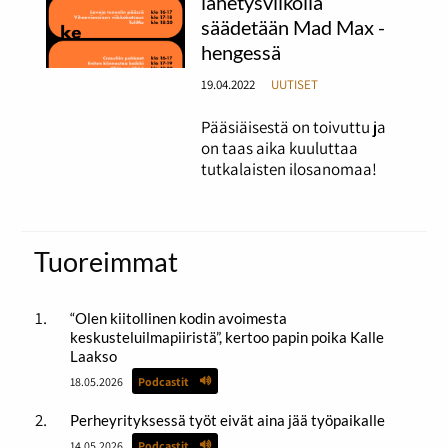
lähetysviikolla
säädetään Mad Max -
hengessä
19.04.2022
UUTISET
Pääsiäisestä on toivuttu ja
on taas aika kuuluttaa
tutkalaisten ilosanomaa!
Tuoreimmat
“Olen kiitollinen kodin avoimesta
keskusteluilmapiiristä”, kertoo papin poika Kalle
Laakso
18.05.2026
Podcastit
Perheyrityksessä työt eivät aina jää työpaikalle
14.05.2026
Podcastit