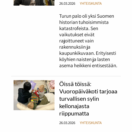
26.03.2026
YHTEISKUNTA
Turun palo oli yksi Suomen
historian tuhoisimmista
katastrofeista. Sen
vaikutukset eivät
rajoittuneet vain
rakennuksiin ja
kaupunkikuvaan. Erityisesti
köyhien naisten ja lasten
asema heikkeni entisestään.
Öissä töissä:
Vuoropäiväkoti tarjoaa
turvallisen sylin
kellonajasta
riippumatta
26.03.2026
YHTEISKUNTA