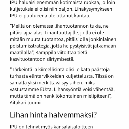
IPU haluaisi enemmän kotimaista ruokaa, jolloin
kuljetuksia ei olisi niin paljon. Lihakysymykseen
IPU ei puolueena ole ottanut kantaa.
”Meillä on olemassa lihantuotannon tukia, ne
pitäisi ajaa alas. Lihantuottajille, joilla ei ole
mitään muuta tuotantoa, pitäisi olla jonkinlainen
poistumisstrategia, jotta he pystyisivät jatkamaan
maatilalla”, Kamppila viitoittaa tietä
kasvituotantoon siirtymisestä.
”Tärkeintä ja kiireellisintä olisi leikata päästöjä
turhasta elintarvikkeiden kuljettelusta. Tässä on
samalla yksi merkittävä syy siihen, miksi
vastustamme EU:ta. Lihansyöntiä voisi vähentää,
mutta tämä on henkilökohtainen mielipiteeni”,
Aitakari tuumii.
Lihan hinta halvemmaksi?
IPU on tehnyt myös kansalaisaloitteen