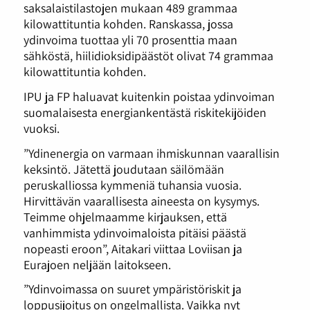
saksalaistilastojen mukaan 489 grammaa
kilowattituntia kohden. Ranskassa, jossa
ydinvoima tuottaa yli 70 prosenttia maan
sähköstä, hiilidioksidipäästöt olivat 74 grammaa
kilowattituntia kohden.
IPU ja FP haluavat kuitenkin poistaa ydinvoiman
suomalaisesta energiankentästä riskitekijöiden
vuoksi.
”Ydinenergia on varmaan ihmiskunnan vaarallisin
keksintö. Jätettä joudutaan säilömään
peruskalliossa kymmeniä tuhansia vuosia.
Hirvittävän vaarallisesta aineesta on kysymys.
Teimme ohjelmaamme kirjauksen, että
vanhimmista ydinvoimaloista pitäisi päästä
nopeasti eroon”, Aitakari viittaa Loviisan ja
Eurajoen neljään laitokseen.
”Ydinvoimassa on suuret ympäristöriskit ja
loppusijoitus on ongelmallista. Vaikka nyt