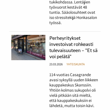
tukikohdassa. Lentäjien
työvuorot kestävät 48
tuntia. Sääolosuhteet ovat
iso stressitekijä Honkasalon
työssä.
Perheyritykset
investoivat rohkeasti
tulevaisuuteen – "Et sä
voi pelätä"
23.03.2026
YHTEISKUNTA
114-vuotias Casagrande
avasi syksyllä uuden liikkeen
kauppakeskus Skanssiin.
Yhtiön kolmas sukupolvi oli
vielä pitkään sitä mieltä,
että kauppakeskuksiin ei
lähdetä, mutta toisin kävi.