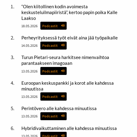
“Olen kiitollinen kodin avoimesta
keskusteluilmapiiristä”, kertoo papin poika Kalle
Laakso
18.05.2026
Podcastit
Perheyrityksessä työt eivät aina jää työpaikalle
14.05.2026
Podcastit
Turun Pietari-seura harkitsee nimenvaihtoa
parantaakseen imagoaan
13.05.2026
Podcastit
Euroopan keskuspankki ja korot alle kahdessa
minuutissa
13.05.2026
Podcastit
Perintövero alle kahdessa minuutissa
13.05.2026
Podcastit
Hybridivaikuttaminen alle kahdessa minuutissa
13.05.2026
Podcastit