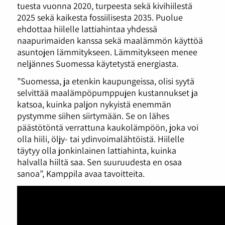
tuesta vuonna 2020, turpeesta sekä kivihiilestä
2025 sekä kaikesta fossiilisesta 2035. Puolue
ehdottaa hiilelle lattiahintaa yhdessä
naapurimaiden kanssa sekä maalämmön käyttöä
asuntojen lämmitykseen. Lämmitykseen menee
neljännes Suomessa käytetystä energiasta.
”Suomessa, ja etenkin kaupungeissa, olisi syytä
selvittää maalämpöpumppujen kustannukset ja
katsoa, kuinka paljon nykyistä enemmän
pystymme siihen siirtymään. Se on lähes
päästötöntä verrattuna kaukolämpöön, joka voi
olla hiili, öljy- tai ydinvoimalähtöistä. Hiilelle
täytyy olla jonkinlainen lattiahinta, kuinka
halvalla hiiltä saa. Sen suuruudesta en osaa
sanoa”, Kamppila avaa tavoitteita.