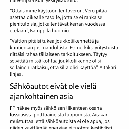
halvempaa kuin yksityisautoilu.
”Ottaisimme käyttöön lentoveron. Vero pitää
asettaa oikealle tasolle, jotta se ei rankaise
pienituloisia, jotka lentävät kerran vuodessa
etelään”, Kamppila huomio.
”Valtion pitäisi tukea joukkoliikennettä ja
kuntienkin jos mahdollista. Esimerkiksi yritystuista
riittäisi rahaa tällaiseen tarkoitukseen. Täytyy
selvittää missä kohtaa joukkoliikenne olisi
sellainen ratkaisu, että sillä olisi käyttöä”, Aitakari
linjaa.
Sähköautot eivät ole vielä
ajankohtainen asia
FP näkee myös sähköisen liikenteen osana
fossiilisista polttoaineista luopumista. Aitakari
muistuttaa, että sähköautoista ei ole apua, jos
niiden käyttämää energiaa ei tuoteta kestävästi.