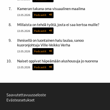
Kameran takana oma visuaalinen maailma
13.05.2026
Podcastit
Millaista on tehdä työtä, josta ei saa kertoa muille?
13.05.2026
Podcastit
Ihmisellä on luontainen halu laulaa, sanoo
kuoronjohtaja Ville-Veikko Verha
13.05.2026
Podcastit
Naiset oppivat häpeämään alushousuja jo nuorena
13.05.2026
Podcastit
Saavutettavuusseloste
Evästeasetukset