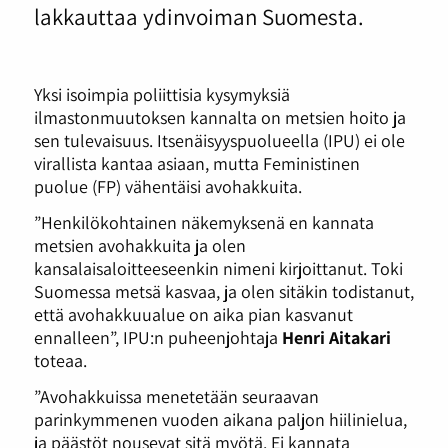
lakkauttaa ydinvoiman Suomesta.
Yksi isoimpia poliittisia kysymyksiä
ilmastonmuutoksen kannalta on metsien hoito ja
sen tulevaisuus. Itsenäisyyspuolueella (IPU) ei ole
virallista kantaa asiaan, mutta Feministinen
puolue (FP) vähentäisi avohakkuita.
”Henkilökohtainen näkemyksenä en kannata
metsien avohakkuita ja olen
kansalaisaloitteeseenkin nimeni kirjoittanut. Toki
Suomessa metsä kasvaa, ja olen sitäkin todistanut,
että avohakkuualue on aika pian kasvanut
ennalleen”, IPU:n puheenjohtaja
Henri Aitakari
toteaa.
”Avohakkuissa menetetään seuraavan
parinkymmenen vuoden aikana paljon hiilinielua,
ja päästöt nousevat sitä myötä. Ei kannata