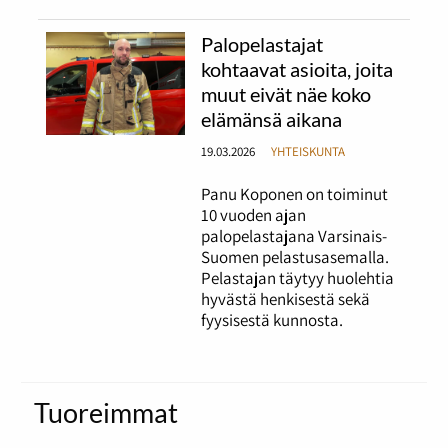
Palopelastajat
kohtaavat asioita, joita
muut eivät näe koko
elämänsä aikana
19.03.2026
YHTEISKUNTA
Panu Koponen on toiminut
10 vuoden ajan
palopelastajana Varsinais-
Suomen pelastusasemalla.
Pelastajan täytyy huolehtia
hyvästä henkisestä sekä
fyysisestä kunnosta.
Tuoreimmat