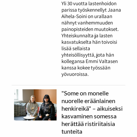
Yli 30 vuotta lastenhoidon
parissa työskennellyt Jaana
Aihela-Soini on urallaan
nähnyt vanhemmuuden
painopisteiden muutokset.
Yhteiskunnalta ja lasten
kasvatukselta hän toivoisi
lisää sellaista
yhteisöllisyyttä, jota hän
kollegansa Emmi Valtasen
kanssa kokee työssään
yövuoroissa.
"Some on monelle
nuorelle eräänlainen
henkireikä" – aikuiseksi
kasvaminen somessa
herättää ristiriitaisia
tunteita