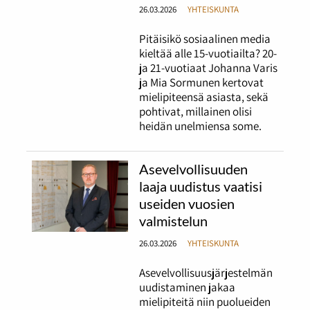
26.03.2026
YHTEISKUNTA
Pitäisikö sosiaalinen media
kieltää alle 15-vuotiailta? 20-
ja 21-vuotiaat Johanna Varis
ja Mia Sormunen kertovat
mielipiteensä asiasta, sekä
pohtivat, millainen olisi
heidän unelmiensa some.
Asevelvollisuuden
laaja uudistus vaatisi
useiden vuosien
valmistelun
26.03.2026
YHTEISKUNTA
Asevelvollisuusjärjestelmän
uudistaminen jakaa
mielipiteitä niin puolueiden