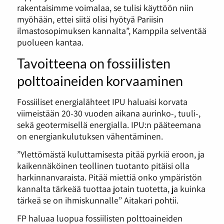
rakentaisimme voimalaa, se tulisi käyttöön niin
myöhään, ettei siitä olisi hyötyä Pariisin
ilmastosopimuksen kannalta”, Kamppila selventää
puolueen kantaa.
Tavoitteena on fossiilisten
polttoaineiden korvaaminen
Fossiiliset energialähteet IPU haluaisi korvata
viimeistään 20-30 vuoden aikana aurinko-, tuuli-,
sekä geotermisellä energialla. IPU:n pääteemana
on energiankulutuksen vähentäminen.
”Ylettömästä kuluttamisesta pitää pyrkiä eroon, ja
kaikennäköinen teollinen tuotanto pitäisi olla
harkinnanvaraista. Pitää miettiä onko ympäristön
kannalta tärkeää tuottaa jotain tuotetta, ja kuinka
tärkeä se on ihmiskunnalle” Aitakari pohtii.
FP haluaa luopua fossiilisten polttoaineiden