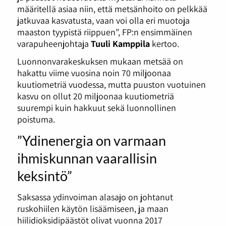
määritellä asiaa niin, että metsänhoito on pelkkää
jatkuvaa kasvatusta, vaan voi olla eri muotoja
maaston tyypistä riippuen”, FP:n ensimmäinen
varapuheenjohtaja
Tuuli Kamppila
kertoo.
Luonnonvarakeskuksen mukaan metsää on
hakattu viime vuosina noin 70 miljoonaa
kuutiometriä vuodessa, mutta puuston vuotuinen
kasvu on ollut 20 miljoonaa kuutiometriä
suurempi kuin hakkuut sekä luonnollinen
poistuma.
”Ydinenergia on varmaan
ihmiskunnan vaarallisin
keksintö”
Saksassa ydinvoiman alasajo on johtanut
ruskohiilen käytön lisäämiseen, ja maan
hiilidioksidipäästöt olivat vuonna 2017