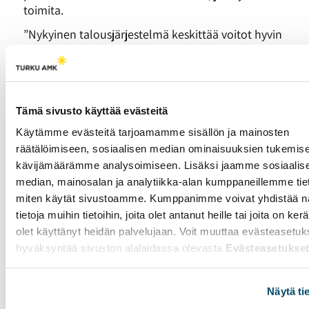
toimita.
”Nykyinen talousjärjestelmä keskittää voitot hyvin
pienelle porukalle, ja hyvinvointi-, tulo- ja
varallisuuserot kasvavat. Niitä eroja pitäisi tasata.
Suuret tulot merkitsevät keskimäärin suurempaa
kulutusta ja ympäristörasitusta. Siksi
Tämä sivusto käyttää evästeitä
suurituloisten elämäntapaa pitää kohtuullistaa
samalla, kun heikoimmassa asemassa olevien
Käytämme evästeitä tarjoamamme sisällön ja mainosten
elämänlaatua nostetaan poistamalla köyhyys”,
räätälöimiseen, sosiaalisen median ominaisuuksien tukemise
Aitakari perustelee.
kävijämäärämme analysoimiseen. Lisäksi jaamme sosiaalis
median, mainosalan ja analytiikka-alan kumppaneillemme tieto
”Meillä on tämän vuosisadan kuluessa miljoonia
miten käytät sivustoamme. Kumppanimme voivat yhdistää nä
ilmastopakolaisia, jos emme pysty pysäyttämään
tietoja muihin tietoihin, joita olet antanut heille tai joita on ker
ilmaston lämpenemistä 1,5 asteeseen. Tämä
heikentää elintasoamme huomattavasti
olet käyttänyt heidän palvelujaan. Voit muuttaa evästeasetuk
enemmän, kuin se, ettemme tekisi näitä toimia”,
hyväksyntää sivuston alalaidassa olevasta
Evästeasetukse
Kamppila päättää asialla, joka todettiin myös
IPCC:n ilmastoraportissa viime syksynä.
Näytä ti
Pienpuolueiden ilmastonmuutos -juttusarjassa