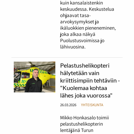
kuin kansalaistenkin
keskuudessa. Keskustelua
ohjaavat tasa-
arvokysymykset ja
ikäluokkien pieneneminen,
joka alkaa näkyä
Puolustusvoimissa jo
lähivuosina.
Pelastushelikopteri
hälytetään vain
kriittisimpiin tehtäviin -
"Kuolemaa kohtaa
lähes joka vuorossa"
26.03.2026
YHTEISKUNTA
Mikko Honkasalo toimii
pelastushelikopterin
lentäjänä Turun