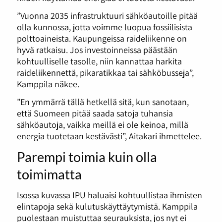
”Vuonna 2035 infrastruktuuri sähköautoille pitää
olla kunnossa, jotta voimme luopua fossiilisista
polttoaineista. Kaupungeissa raideliikenne on
hyvä ratkaisu. Jos investoinneissa päästään
kohtuulliselle tasolle, niin kannattaa harkita
raideliikennettä, pikaratikkaa tai sähköbusseja”,
Kamppila näkee.
”En ymmärrä tällä hetkellä sitä, kun sanotaan,
että Suomeen pitää saada satoja tuhansia
sähköautoja, vaikka meillä ei ole keinoa, millä
energia tuotetaan kestävästi”, Aitakari ihmettelee.
Parempi toimia kuin olla
toimimatta
Isossa kuvassa IPU haluaisi kohtuullistaa ihmisten
elintapoja sekä kulutuskäyttäytymistä. Kamppila
puolestaan muistuttaa seurauksista, jos nyt ei