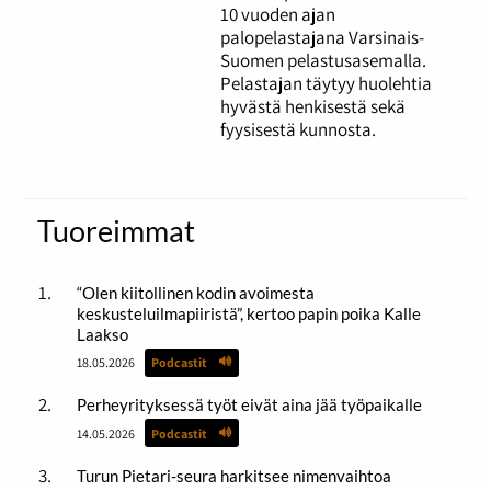
10 vuoden ajan
palopelastajana Varsinais-
Suomen pelastusasemalla.
Pelastajan täytyy huolehtia
hyvästä henkisestä sekä
fyysisestä kunnosta.
Tuoreimmat
“Olen kiitollinen kodin avoimesta
keskusteluilmapiiristä”, kertoo papin poika Kalle
Laakso
18.05.2026
Podcastit
Perheyrityksessä työt eivät aina jää työpaikalle
14.05.2026
Podcastit
Turun Pietari-seura harkitsee nimenvaihtoa