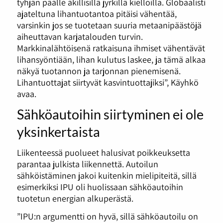
tyhjän päälle äkillisillä jyrkillä kielloilla. Globaalisti
ajateltuna lihantuotantoa pitäisi vähentää,
varsinkin jos se tuotetaan suuria metaanipäästöjä
aiheuttavan karjatalouden turvin.
Markkinalähtöisenä ratkaisuna ihmiset vähentävät
lihansyöntiään, lihan kulutus laskee, ja tämä alkaa
näkyä tuotannon ja tarjonnan pienemisenä.
Lihantuottajat siirtyvät kasvintuottajiksi”, Käyhkö
avaa.
Sähköautoihin siirtyminen ei ole
yksinkertaista
Liikenteessä puolueet halusivat poikkeuksetta
parantaa julkista liikennettä. Autoilun
sähköistäminen jakoi kuitenkin mielipiteitä, sillä
esimerkiksi IPU oli huolissaan sähköautoihin
tuotetun energian alkuperästä.
”IPU:n argumentti on hyvä, sillä sähköautoilu on