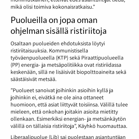
mikä olisi toimiva kokonaisratkaisu.”
Puolueilla on jopa oman
ohjelman sisällä ristiriitoja
Osaltaan puolueiden ehdotuksista löytyi
ristiriitaisuuksia. Kommunistisella
työväenpuolueella (KTP) sekä Piraattipuolueella
(PP) energia- ja metsäpolitiikka ovat ristiriidassa
keskenään, sillä ne lisäisivät biopolttoaineita sekä
säästäisivät metsää.
”Puolueet sanoivat joihinkin asioihin kyllä ja
joihinkin ei, eivätkä ne ole aina ottaneet
huomioon, että asiat liittyvät toisiinsa. Välillä tulee
mieleen, että onkohan joitakin asioita mietitty
ollenkaan. Esimerkiksi energian- ja metsänkäytön
välillä on tällaisia ristiriitoja”, Käyhkö huomauttaa.
Liberaalipuolue (Lib) sai puolestaan asiantuntijan