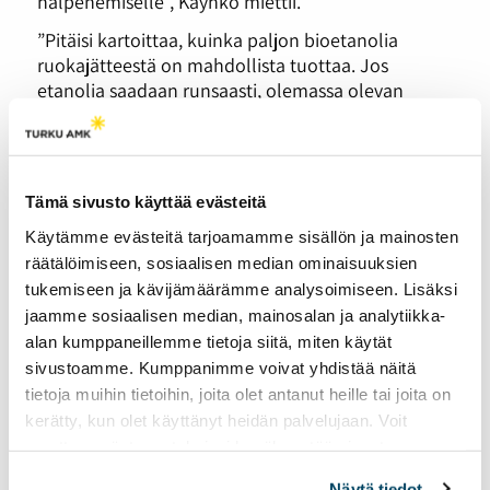
halpenemiselle”, Käyhkö miettii.
”Pitäisi kartoittaa, kuinka paljon bioetanolia
ruokajätteestä on mahdollista tuottaa. Jos
etanolia saadaan runsaasti, olemassa olevan
bensiiniauton
etanolikonversio
voisi olla 2020-
luvun ratkaisu, jolla liikenteen fossiiliset päästöt
saataisiin supistumaan tehokkaasti. Biokaasun ja
bioetanolin avulla vanha autokanta tekisi ikään
Tämä sivusto käyttää evästeitä
kuin päästöhypyn, ja toisi lisäksi kuluttajille
Käytämme evästeitä tarjoamamme sisällön ja mainosten
säästöä. Sähköauton hankkimisen voisi jättää
räätälöimiseen, sosiaalisen median ominaisuuksien
tuonnemmaksi.”
tukemiseen ja kävijämäärämme analysoimiseen. Lisäksi
Bioetanolia valmistetaan elintarvikejätteistä, ja
jaamme sosiaalisen median, mainosalan ja analytiikka-
sitä käyttävä auto tuottaa noin 80 prosenttia
alan kumppaneillemme tietoja siitä, miten käytät
vähemmän päästöjä kuin fossiilisia polttoaineita
sivustoamme. Kumppanimme voivat yhdistää näitä
käyttävä auto.
tietoja muihin tietoihin, joita olet antanut heille tai joita on
”Jatkuvan talouskasvun malli ei
kerätty, kun olet käyttänyt heidän palvelujaan. Voit
muuttaa evästeasetuksiesi hyväksyntää sivuston
ole kestävä”
alalaidassa olevasta
Evästeasetukset
linkistä.
Näytä tiedot