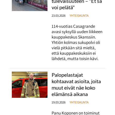
tulevaisuuteen – "Et sä
voi pelätä"
23.03.2026
YHTEISKUNTA
114-vuotias Casagrande
avasi syksyllä uuden liikkeen
kauppakeskus Skanssiin.
Yhtiön kolmas sukupolvi oli
vielä pitkään sitä mieltä,
että kauppakeskuksiin ei
lähdetä, mutta toisin kävi.
Palopelastajat
kohtaavat asioita, joita
muut eivät näe koko
elämänsä aikana
19.03.2026
YHTEISKUNTA
Panu Koponen on toiminut