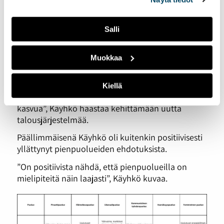
Yksimielisiä puolueet olivat kulutuksen
vähentämisestä. Selkeimmin linjasivat IPU, Lib ja
Salli
EOP, joista IPU haluaisi kohtuullistaa yhteiskuntaa,
Lib siirtyä palveluyhteiskuntaan ja EOP pyrkiä pois
jatkuvan kasvun taloudesta.
Muokkaa
”On totta, että nykyinen jatkuvan talouskasvun
malli ei ole kestävä. Mutta kaikki taloustieteilijät
Kiellä
sanovat, ettemme tunne maailmaa, jossa ei olisi
kasvua”, Käyhkö haastaa kehittämään uutta
talousjärjestelmää.
Päällimmäisenä Käyhkö oli kuitenkin positiivisesti
yllättynyt pienpuolueiden ehdotuksista.
”On positiivista nähdä, että pienpuolueilla on
mielipiteitä näin laajasti”, Käyhkö kuvaa.