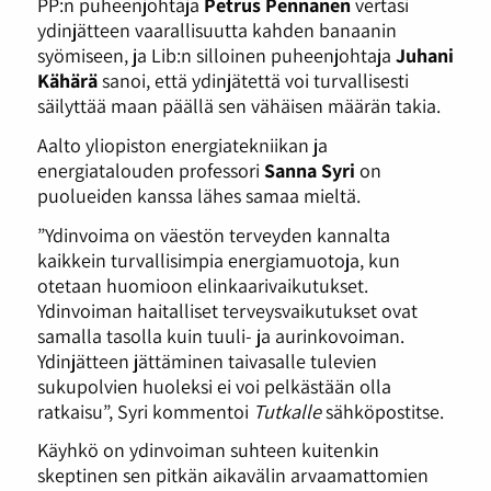
PP:n puheenjohtaja
Petrus Pennanen
vertasi
ydinjätteen vaarallisuutta kahden banaanin
syömiseen, ja Lib:n silloinen puheenjohtaja
Juhani
Kähärä
sanoi, että ydinjätettä voi turvallisesti
säilyttää maan päällä sen vähäisen määrän takia.
Aalto yliopiston energiatekniikan ja
energiatalouden professori
Sanna Syri
on
puolueiden kanssa lähes samaa mieltä.
”Ydinvoima on väestön terveyden kannalta
kaikkein turvallisimpia energiamuotoja, kun
otetaan huomioon elinkaarivaikutukset.
Ydinvoiman haitalliset terveysvaikutukset ovat
samalla tasolla kuin tuuli- ja aurinkovoiman.
Ydinjätteen jättäminen taivasalle tulevien
sukupolvien huoleksi ei voi pelkästään olla
ratkaisu”, Syri kommentoi
Tutkalle
sähköpostitse.
Käyhkö on ydinvoiman suhteen kuitenkin
skeptinen sen pitkän aikavälin arvaamattomien