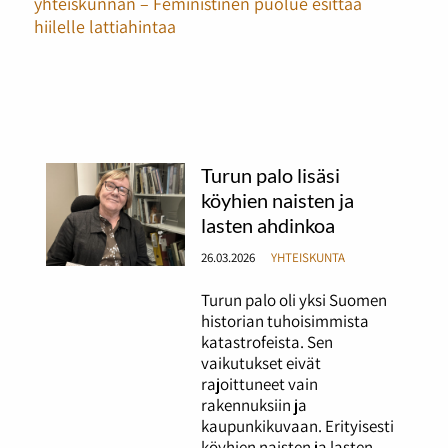
yhteiskunnan – Feministinen puolue esittää
hiilelle lattiahintaa
Turun palo lisäsi
köyhien naisten ja
lasten ahdinkoa
26.03.2026
YHTEISKUNTA
Turun palo oli yksi Suomen
historian tuhoisimmista
katastrofeista. Sen
vaikutukset eivät
rajoittuneet vain
rakennuksiin ja
kaupunkikuvaan. Erityisesti
köyhien naisten ja lasten