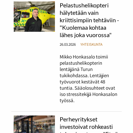
Pelastushelikopteri
hälytetään vain
kriittisimpiin tehtäviin -
"Kuolemaa kohtaa
lähes joka vuorossa"
26.03.2026
YHTEISKUNTA
Mikko Honkasalo toimii
pelastushelikopterin
lentäjänä Turun
tukikohdassa. Lentäjien
työvuorot kestävät 48
tuntia. Sääolosuhteet ovat
iso stressitekijä Honkasalon
työssä.
Perheyritykset
investoivat rohkeasti