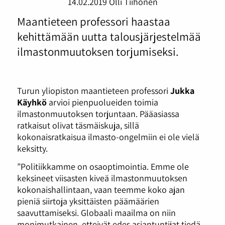
14.02.2019
Olli Tiihonen
Maantieteen professori haastaa
kehittämään uutta talousjärjestelmää
ilmastonmuutoksen torjumiseksi.
Turun yliopiston maantieteen professori
Jukka
Käyhkö
arvioi pienpuolueiden toimia
ilmastonmuutoksen torjuntaan. Pääasiassa
ratkaisut olivat täsmäiskuja, sillä
kokonaisratkaisua ilmasto-ongelmiin ei ole vielä
keksitty.
”Politiikkamme on osaoptimointia. Emme ole
keksineet viisasten kiveä ilmastonmuutoksen
kokonaishallintaan, vaan teemme koko ajan
pieniä siirtoja yksittäisten päämäärien
saavuttamiseksi. Globaali maailma on niin
monimutkainen, etteivät edes asiantuntijat tiedä,