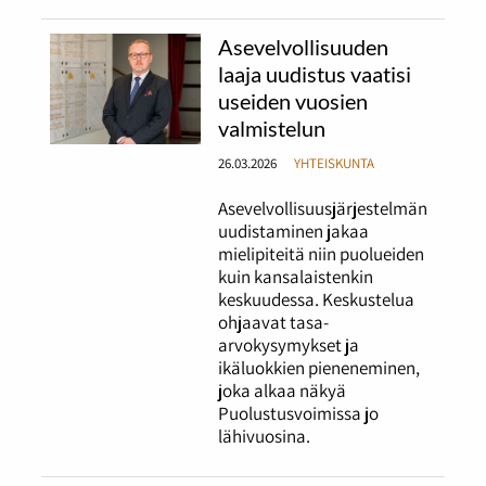
Asevelvollisuuden
laaja uudistus vaatisi
useiden vuosien
valmistelun
26.03.2026
YHTEISKUNTA
Asevelvollisuusjärjestelmän
uudistaminen jakaa
mielipiteitä niin puolueiden
kuin kansalaistenkin
keskuudessa. Keskustelua
ohjaavat tasa-
arvokysymykset ja
ikäluokkien pieneneminen,
joka alkaa näkyä
Puolustusvoimissa jo
lähivuosina.