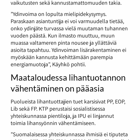
vaikutusten sekä kannustamattomuuden takia.
”Ydinvoima on lopulta mielipidekysymys.
Paraskaan asiantuntija ei voi varmuudella tietää,
onko ydinjäte turvassa vielä muutaman tuhannen
vuoden päästä. Kun ilmasto muuttuu, muun
muassa valtameren pinta nousee ja yllättäviä
asioita tapahtuu. Ydinvoiman lisärakentaminen ei
myöskään kannusta kehittämään parempia
energiamuotoja”, Käyhkö pohtii.
Maataloudessa lihantuotannon
vähentäminen on pääasia
Puolueista lihantuottajien tuet karsisivat PP, EOP,
Lib sekä FP. KTP perustaisi sosialistisessa
yhteiskunnassa pientiloja, ja IPU ei linjannut
toimia lihansyönnin vähentämiseen.
”Suomalaisessa yhteiskunnassa ihmisiä ei tiputeta