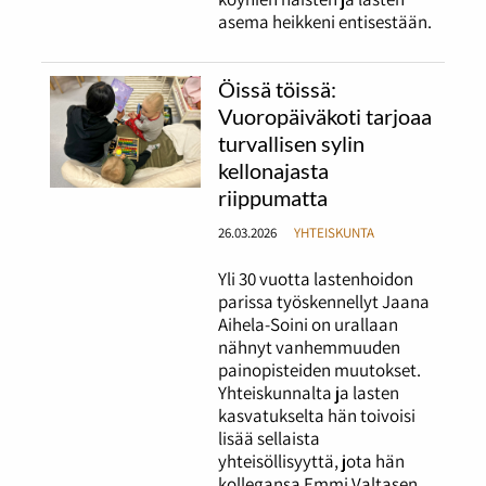
asema heikkeni entisestään.
Öissä töissä:
Vuoropäiväkoti tarjoaa
turvallisen sylin
kellonajasta
riippumatta
26.03.2026
YHTEISKUNTA
Yli 30 vuotta lastenhoidon
parissa työskennellyt Jaana
Aihela-Soini on urallaan
nähnyt vanhemmuuden
painopisteiden muutokset.
Yhteiskunnalta ja lasten
kasvatukselta hän toivoisi
lisää sellaista
yhteisöllisyyttä, jota hän
kollegansa Emmi Valtasen