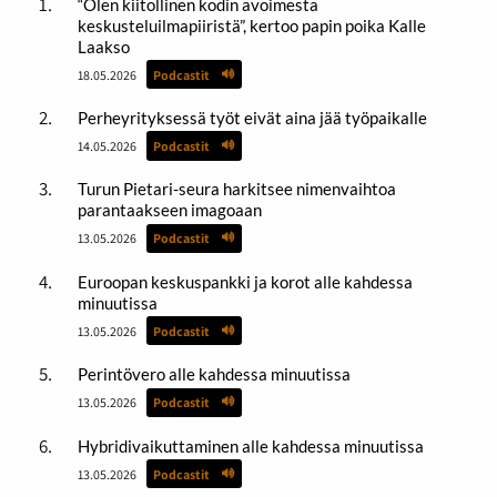
“Olen kiitollinen kodin avoimesta
keskusteluilmapiiristä”, kertoo papin poika Kalle
Laakso
18.05.2026
Podcastit
Perheyrityksessä työt eivät aina jää työpaikalle
14.05.2026
Podcastit
Turun Pietari-seura harkitsee nimenvaihtoa
parantaakseen imagoaan
13.05.2026
Podcastit
Euroopan keskuspankki ja korot alle kahdessa
minuutissa
13.05.2026
Podcastit
Perintövero alle kahdessa minuutissa
13.05.2026
Podcastit
Hybridivaikuttaminen alle kahdessa minuutissa
13.05.2026
Podcastit