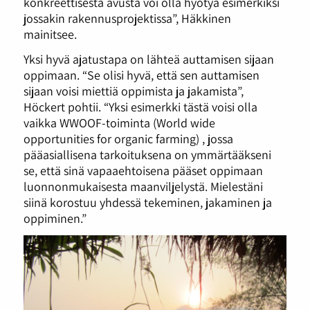
konkreettisesta avusta voi olla hyötyä esimerkiksi
jossakin rakennusprojektissa”, Häkkinen
mainitsee.
Yksi hyvä ajatustapa on lähteä auttamisen sijaan
oppimaan. “Se olisi hyvä, että sen auttamisen
sijaan voisi miettiä oppimista ja jakamista”,
Höckert pohtii. “Yksi esimerkki tästä voisi olla
vaikka WWOOF-toiminta (World wide
opportunities for organic farming) , jossa
pääasiallisena tarkoituksena on ymmärtääkseni
se, että sinä vapaaehtoisena pääset oppimaan
luonnonmukaisesta maanviljelystä. Mielestäni
siinä korostuu yhdessä tekeminen, jakaminen ja
oppiminen.”