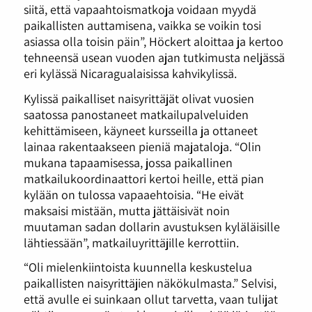
siitä, että vapaahtoismatkoja voidaan myydä
paikallisten auttamisena, vaikka se voikin tosi
asiassa olla toisin päin”, Höckert aloittaa ja kertoo
tehneensä usean vuoden ajan tutkimusta neljässä
eri kylässä Nicaragualaisissa kahvikylissä.
Kylissä paikalliset naisyrittäjät olivat vuosien
saatossa panostaneet matkailupalveluiden
kehittämiseen, käyneet kursseilla ja ottaneet
lainaa rakentaakseen pieniä majataloja. “Olin
mukana tapaamisessa, jossa paikallinen
matkailukoordinaattori kertoi heille, että pian
kylään on tulossa vapaaehtoisia. “He eivät
maksaisi mistään, mutta jättäisivät noin
muutaman sadan dollarin avustuksen kyläläisille
lähtiessään”, matkailuyrittäjille kerrottiin.
“Oli mielenkiintoista kuunnella keskustelua
paikallisten naisyrittäjien näkökulmasta.” Selvisi,
että avulle ei suinkaan ollut tarvetta, vaan tulijat