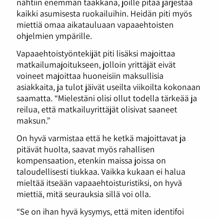
nähtiin enemmän taakkana, joille pitää järjestää
kaikki asumisesta ruokailuihin. Heidän piti myös
miettiä omaa aikatauluaan vapaaehtoisten
ohjelmien ympärille.
Vapaaehtoistyöntekijät piti lisäksi majoittaa
matkailumajoitukseen, jolloin yrittäjät eivät
voineet majoittaa huoneisiin maksullisia
asiakkaita, ja tulot jäivät useilta viikoilta kokonaan
saamatta. “Mielestäni olisi ollut todella tärkeää ja
reilua, että matkailuyrittäjät olisivat saaneet
maksun.”
On hyvä varmistaa että he ketkä majoittavat ja
pitävät huolta, saavat myös rahallisen
kompensaation, etenkin maissa joissa on
taloudellisesti tiukkaa. Vaikka kukaan ei halua
mieltää itseään vapaaehtoisturistiksi, on hyvä
miettiä, mitä seurauksia sillä voi olla.
“Se on ihan hyvä kysymys, että miten identifoi