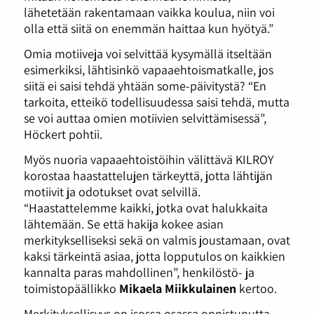
lähetetään rakentamaan vaikka koulua, niin voi
olla että siitä on enemmän haittaa kun hyötyä.”
Omia motiiveja voi selvittää kysymällä itseltään
esimerkiksi, lähtisinkö vapaaehtoismatkalle, jos
siitä ei saisi tehdä yhtään some-päivitystä? “En
tarkoita, etteikö todellisuudessa saisi tehdä, mutta
se voi auttaa omien motiivien selvittämisessä”,
Höckert pohtii.
Myös nuoria vapaaehtoistöihin välittävä KILROY
korostaa haastattelujen tärkeyttä, jotta lähtijän
motiivit ja odotukset ovat selvillä.
“Haastattelemme kaikki, jotka ovat halukkaita
lähtemään. Se että hakija kokee asian
merkitykselliseksi sekä on valmis joustamaan, ovat
kaksi tärkeintä asiaa, jotta lopputulos on kaikkien
kannalta paras mahdollinen”, henkilöstö- ja
toimistopäällikko
Mikaela Miikkulainen
kertoo.
Merkityksellisyys on isossa osassa onnistunutta