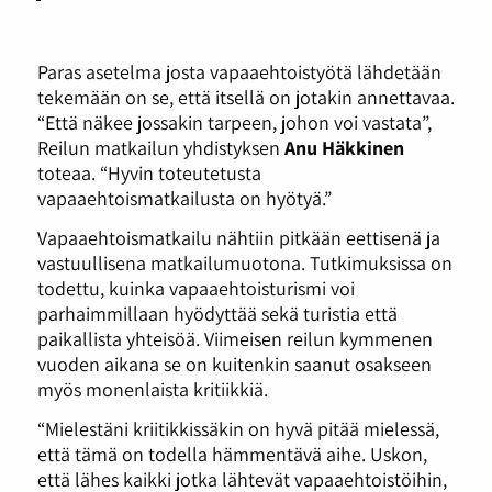
Paras asetelma josta vapaaehtoistyötä lähdetään
tekemään on se, että itsellä on jotakin annettavaa.
“Että näkee jossakin tarpeen, johon voi vastata”,
Reilun matkailun yhdistyksen
Anu Häkkinen
toteaa. “Hyvin toteutetusta
vapaaehtoismatkailusta on hyötyä.”
Vapaaehtoismatkailu nähtiin pitkään eettisenä ja
vastuullisena matkailumuotona. Tutkimuksissa on
todettu, kuinka vapaaehtoisturismi voi
parhaimmillaan hyödyttää sekä turistia että
paikallista yhteisöä. Viimeisen reilun kymmenen
vuoden aikana se on kuitenkin saanut osakseen
myös monenlaista kritiikkiä.
“Mielestäni kriitikkissäkin on hyvä pitää mielessä,
että tämä on todella hämmentävä aihe. Uskon,
että lähes kaikki jotka lähtevät vapaaehtoistöihin,