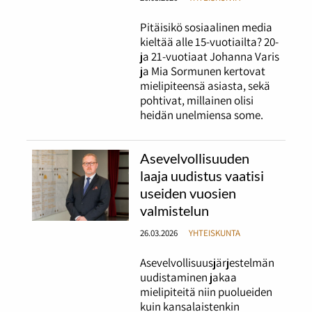
Pitäisikö sosiaalinen media
kieltää alle 15-vuotiailta? 20-
ja 21-vuotiaat Johanna Varis
ja Mia Sormunen kertovat
mielipiteensä asiasta, sekä
pohtivat, millainen olisi
heidän unelmiensa some.
Asevelvollisuuden
laaja uudistus vaatisi
useiden vuosien
valmistelun
26.03.2026
YHTEISKUNTA
Asevelvollisuusjärjestelmän
uudistaminen jakaa
mielipiteitä niin puolueiden
kuin kansalaistenkin