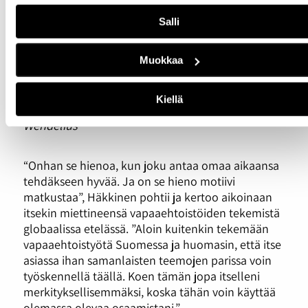
lähimatkailun mahdollisuuksia jo siksikin, että
Salli
lentämisen on pakko vähentyä “Mielenkiintoista
on nähdä, miten se tulee vaikuttamaan. Sillä
kyllähän ihmisellä tulee edelleen olemaan halu
Muokkaa
vaikuttaa ja auttaa”, Emily Höckert pohtii.
“Varmasti tulemme näkemään pian uusia
matkailun muotoja, jossa vapaa-ajalla voi tehdä
Kiellä
hyvää ympäristölle ja muille ihmisille”. Kuva: Linda
Wendelius
“Onhan se hienoa, kun joku antaa omaa aikaansa
tehdäkseen hyvää. Ja on se hieno motiivi
matkustaa”, Häkkinen pohtii ja kertoo aikoinaan
itsekin miettineensä vapaaehtoistöiden tekemistä
globaalissa etelässä. ”Aloin kuitenkin tekemään
vapaaehtoistyötä Suomessa ja huomasin, että itse
asiassa ihan samanlaisten teemojen parissa voin
työskennellä täällä. Koen tämän jopa itselleni
merkityksellisemmäksi, koska tähän voin käyttää
olemassa olevaa osaamistani.”