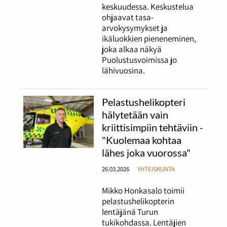
keskuudessa. Keskustelua
ohjaavat tasa-
arvokysymykset ja
ikäluokkien pieneneminen,
joka alkaa näkyä
Puolustusvoimissa jo
lähivuosina.
Pelastushelikopteri
hälytetään vain
kriittisimpiin tehtäviin -
"Kuolemaa kohtaa
lähes joka vuorossa"
26.03.2026
YHTEISKUNTA
Mikko Honkasalo toimii
pelastushelikopterin
lentäjänä Turun
tukikohdassa. Lentäjien