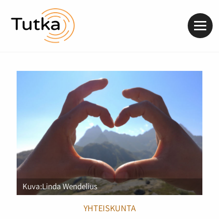
Valik
Kuva:Linda Wendelius
YHTEISKUNTA