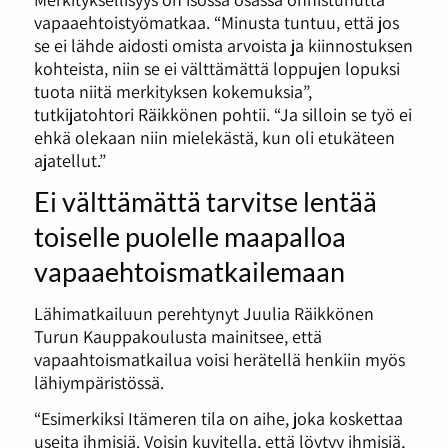
vapaaehtoistyömatkaa. “Minusta tuntuu, että jos
se ei lähde aidosti omista arvoista ja kiinnostuksen
kohteista, niin se ei välttämättä loppujen lopuksi
tuota niitä merkityksen kokemuksia”,
tutkijatohtori Räikkönen pohtii. “Ja silloin se työ ei
ehkä olekaan niin mielekästä, kun oli etukäteen
ajatellut.”
Ei välttämättä tarvitse lentää
toiselle puolelle maapalloa
vapaaehtoismatkailemaan
Lähimatkailuun perehtynyt Juulia Räikkönen
Turun Kauppakoulusta mainitsee, että
vapaahtoismatkailua voisi herätellä henkiin myös
lähiympäristössä.
“Esimerkiksi Itämeren tila on aihe, joka koskettaa
useita ihmisiä. Voisin kuvitella, että löytyy ihmisiä,