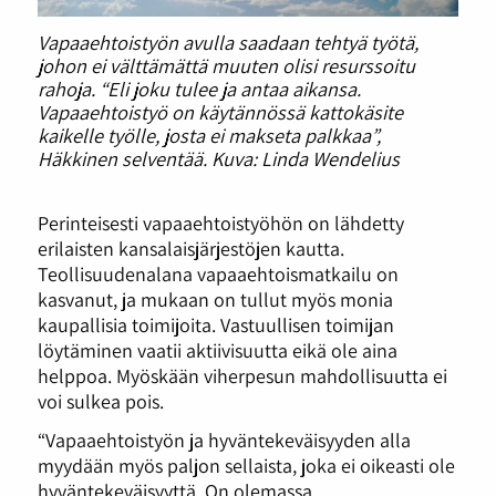
Vapaaehtoistyön avulla saadaan tehtyä työtä,
johon ei välttämättä muuten olisi resurssoitu
rahoja. “Eli joku tulee ja antaa aikansa.
Vapaaehtoistyö on käytännössä kattokäsite
kaikelle työlle, josta ei makseta palkkaa”,
Häkkinen selventää. Kuva: Linda Wendelius
Perinteisesti vapaaehtoistyöhön on lähdetty
erilaisten kansalaisjärjestöjen kautta.
Teollisuudenalana vapaaehtoismatkailu on
kasvanut, ja mukaan on tullut myös monia
kaupallisia toimijoita. Vastuullisen toimijan
löytäminen vaatii aktiivisuutta eikä ole aina
helppoa. Myöskään viherpesun mahdollisuutta ei
voi sulkea pois.
“Vapaaehtoistyön ja hyväntekeväisyyden alla
myydään myös paljon sellaista, joka ei oikeasti ole
hyväntekeväisyyttä. On olemassa