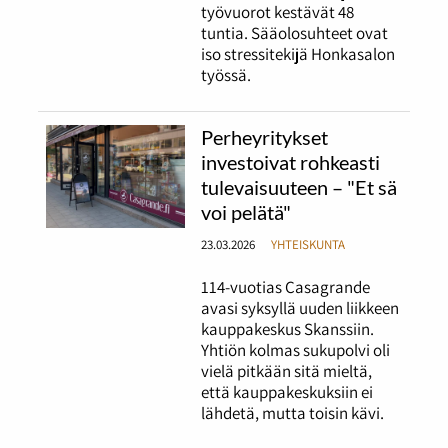
työvuorot kestävät 48
tuntia. Sääolosuhteet ovat
iso stressitekijä Honkasalon
työssä.
Perheyritykset
investoivat rohkeasti
tulevaisuuteen – "Et sä
voi pelätä"
23.03.2026
YHTEISKUNTA
114-vuotias Casagrande
avasi syksyllä uuden liikkeen
kauppakeskus Skanssiin.
Yhtiön kolmas sukupolvi oli
vielä pitkään sitä mieltä,
että kauppakeskuksiin ei
lähdetä, mutta toisin kävi.