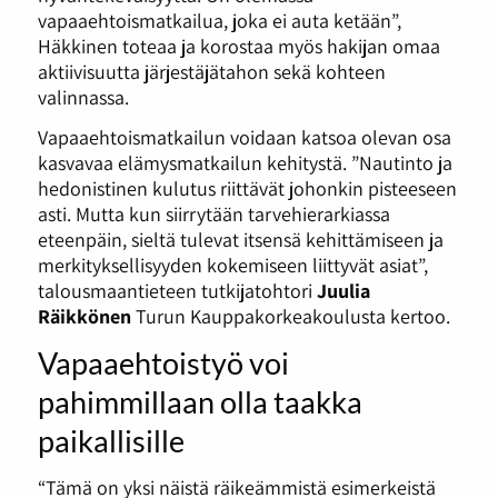
vapaaehtoismatkailua, joka ei auta ketään”,
Häkkinen toteaa ja korostaa myös hakijan omaa
aktiivisuutta järjestäjätahon sekä kohteen
valinnassa.
Vapaaehtoismatkailun voidaan katsoa olevan osa
kasvavaa elämysmatkailun kehitystä. ”Nautinto ja
hedonistinen kulutus riittävät johonkin pisteeseen
asti. Mutta kun siirrytään tarvehierarkiassa
eteenpäin, sieltä tulevat itsensä kehittämiseen ja
merkityksellisyyden kokemiseen liittyvät asiat”,
talousmaantieteen tutkijatohtori
Juulia
Räikkönen
Turun Kauppakorkeakoulusta kertoo.
Vapaaehtoistyö voi
pahimmillaan olla taakka
paikallisille
“Tämä on yksi näistä räikeämmistä esimerkeistä