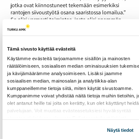
jotka ovat kiinnostuneet tekemään esimerkiksi
rantojen siivoustyötä osana saaristossa lomailua.”
Se olisi varmasti toimintaa, josta olisi enemmän
hyötyä kun haittaa. “Myös oman lähiympäristön
pelastaminen voi olla tärkeää ja merkityksellistä.”
Tämä sivusto käyttää evästeitä
Käytämme evästeitä tarjoamamme sisällön ja mainosten
räätälöimiseen, sosiaalisen median ominaisuuksien tukemis
ja kävijämäärämme analysoimiseen. Lisäksi jaamme
sosiaalisen median, mainosalan ja analytiikka-alan
kumppaneillemme tietoja siitä, miten käytät sivustoamme.
Kumppanimme voivat yhdistää näitä tietoja muihin tietoihin, jo
olet antanut heille tai joita on kerätty, kun olet käyttänyt heid
palvelujaan. Voit muuttaa evästeasetuksiesi hyväksyntää
sivuston alalaidassa olevasta
Evästeasetukset
linkistä.
Näytä tiedot
Tutkijatohtori Emily Höckert pohtii myös