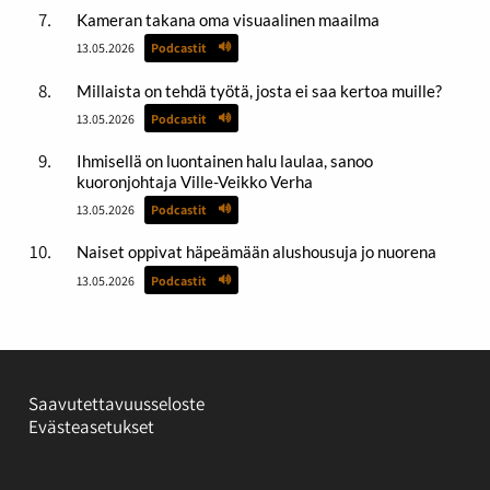
Kameran takana oma visuaalinen maailma
13.05.2026
Podcastit
Millaista on tehdä työtä, josta ei saa kertoa muille?
13.05.2026
Podcastit
Ihmisellä on luontainen halu laulaa, sanoo
kuoronjohtaja Ville-Veikko Verha
13.05.2026
Podcastit
Naiset oppivat häpeämään alushousuja jo nuorena
13.05.2026
Podcastit
Saavutettavuusseloste
Evästeasetukset