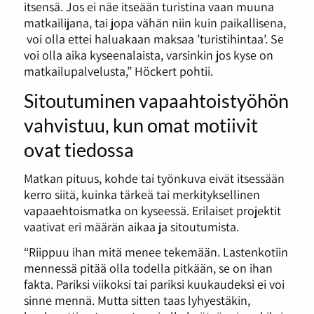
itsensä. Jos ei näe itseään turistina vaan muuna
matkailijana, tai jopa vähän niin kuin paikallisena,
voi olla ettei haluakaan maksaa ’turistihintaa’. Se
voi olla aika kyseenalaista, varsinkin jos kyse on
matkailupalvelusta,” Höckert pohtii.
Sitoutuminen vapaahtoistyöhön
vahvistuu, kun omat motiivit
ovat tiedossa
Matkan pituus, kohde tai työnkuva eivät itsessään
kerro siitä, kuinka tärkeä tai merkityksellinen
vapaaehtoismatka on kyseessä. Erilaiset projektit
vaativat eri määrän aikaa ja sitoutumista.
“Riippuu ihan mitä menee tekemään. Lastenkotiin
mennessä pitää olla todella pitkään, se on ihan
fakta. Pariksi viikoksi tai pariksi kuukaudeksi ei voi
sinne mennä. Mutta sitten taas lyhyestäkin,