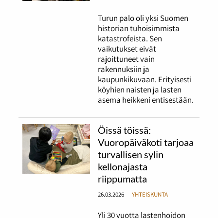
Turun palo oli yksi Suomen
historian tuhoisimmista
katastrofeista. Sen
vaikutukset eivät
rajoittuneet vain
rakennuksiin ja
kaupunkikuvaan. Erityisesti
köyhien naisten ja lasten
asema heikkeni entisestään.
Öissä töissä:
Vuoropäiväkoti tarjoaa
turvallisen sylin
kellonajasta
riippumatta
26.03.2026
YHTEISKUNTA
Yli 30 vuotta lastenhoidon