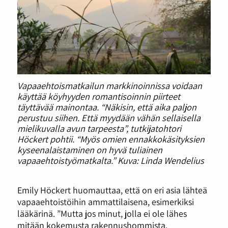
Vapaaehtoismatkailun markkinoinnissa voidaan
käyttää köyhyyden romantisoinnin piirteet
täyttävää mainontaa. “Näkisin, että aika paljon
perustuu siihen. Että myydään vähän sellaisella
mielikuvalla avun tarpeesta”, tutkijatohtori
Höckert pohtii. “Myös omien ennakkokäsityksien
kyseenalaistaminen on hyvä tuliainen
vapaaehtoistyömatkalta.” Kuva: Linda Wendelius
Emily Höckert huomauttaa, että on eri asia lähteä
vapaaehtoistöihin ammattilaisena, esimerkiksi
lääkärinä. ”Mutta jos minut, jolla ei ole lähes
mitään kokemusta rakennushommista,