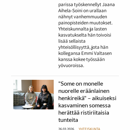
parissa työskennellyt Jaana
Aihela-Soini on urallaan
nähnyt vanhemmuuden
painopisteiden muutokset.
Yhteiskunnalta ja lasten
kasvatukselta hän toivoisi
lisää sellaista
yhteisöllisyyttä, jota hän
kollegansa Emmi Valtasen
kanssa kokee työssään
yövuoroissa.
"Some on monelle
nuorelle eräänlainen
henkireikä" – aikuiseksi
kasvaminen somessa
herättää ristiriitaisia
tunteita
26.03.2026
YHTEISKUNTA