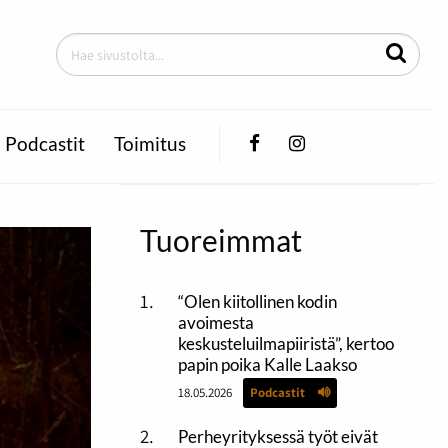
Facebook
Instagram
Podcastit
Toimitus
Tuoreimmat
“Olen kiitollinen kodin
avoimesta
keskusteluilmapiiristä”, kertoo
papin poika Kalle Laakso
18.05.2026
Podcastit
Perheyrityksessä työt eivät