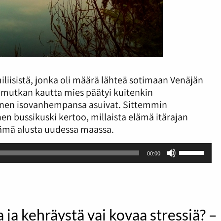
iliisistä, jonka oli määrä lähteä sotimaan Venäjän
mutkan kautta mies päätyi kuitenkin
nen isovanhempansa asuivat. Sittemmin
n bussikuski kertoo, millaista elämä itärajan
elämä alusta uudessa maassa.
Nuolinäpp
00:00
ylös
ja
alas
säädät
äänenvoi
 ja kehräystä vai kovaa stressiä? –
suuremm