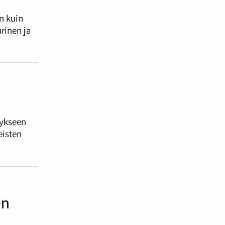
in kuin
urinen ja
tykseen
eisten
en