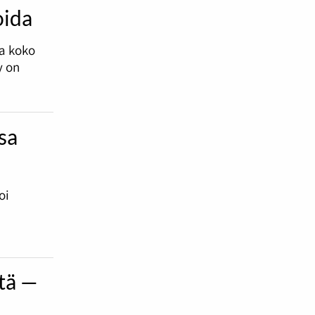
oida
ksi.
sa koko
y on
nsa
oi
ttä —