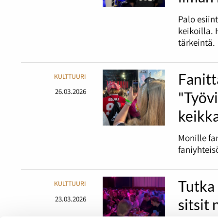
Palo esiin
keikoilla.
tärkeintä.
Fanitt
KULTTUURI
26.03.2026
"Työv
keikka
Monille fa
faniyhteis
Tutka 
KULTTUURI
23.03.2026
sitsit