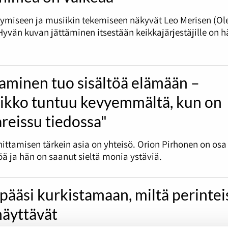
tymiseen ja musiikin tekemiseen näkyvät Leo Merisen (Ol
 Hyvän kuvan jättäminen itsestään keikkajärjestäjille on h
aminen tuo sisältöä elämään –
iikko tuntuu kevyemmältä, kun on
reissu tiedossa"
nittamisen tärkein asia on yhteisö. Orion Pirhonen on osa
öä ja hän on saanut sieltä monia ystäviä.
pääsi kurkistamaan, miltä perintei
 näyttävät