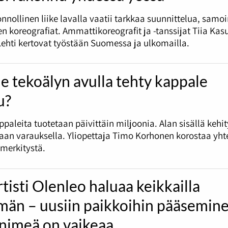
uonnollinen liike lavalla vaatii tarkkaa suunnittelua, samo
en koreografiat. Ammattikoreografit ja -tanssijat Tiia Kas
Lehti kertovat työstään Suomessa ja ulkomailla.
e tekoälyn avulla tehty kappale
u?
paleita tuotetaan päivittäin miljoonia. Alan sisällä kehi
aan varauksella. Yliopettaja Timo Korhonen korostaa yht
merkitystä.
tisti Olenleo haluaa keikkailla
än – uusiin paikkoihin pääsemin
 nimeä on vaikeaa