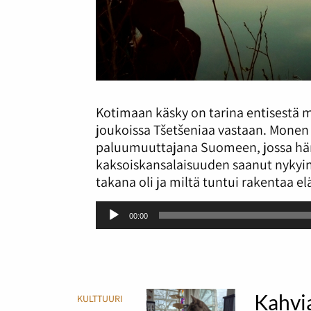
Kotimaan käsky on tarina entisestä m
joukoissa Tšetšeniaa
vastaan. Monen 
paluumuuttajana Suomeen, jossa hä
kaksoiskansalaisuuden saanut nykyine
takana oli ja miltä tuntui rakentaa 
Äänitoistin
00:00
Kahvia
KULTTUURI