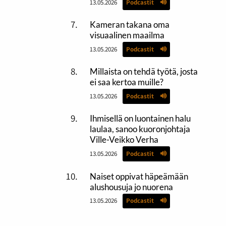
13.05.2026
Podcastit
Kameran takana oma
visuaalinen maailma
13.05.2026
Podcastit
Millaista on tehdä työtä, josta
ei saa kertoa muille?
13.05.2026
Podcastit
Ihmisellä on luontainen halu
laulaa, sanoo kuoronjohtaja
Ville-Veikko Verha
13.05.2026
Podcastit
Naiset oppivat häpeämään
alushousuja jo nuorena
13.05.2026
Podcastit