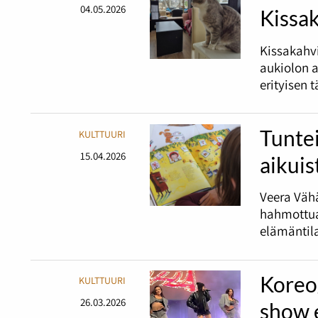
04.05.2026
Kissak
Kissakahvi
aukiolon a
erityisen 
Tuntei
KULTTUURI
15.04.2026
aikuis
Veera Väh
hahmottua 
elämäntil
Koreog
KULTTUURI
26.03.2026
show 