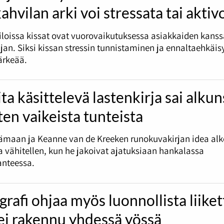
ahvilan arki voi stressata tai aktiv
ja
pienemmä
loissa kissat ovat vuorovaikutuksessa asiakkaiden kans
jan. Siksi kissan stressin tunnistaminen ja ennaltaehkäis
tärkeää.
ta käsittelevä lastenkirja sai alku
ten vaikeista tunteista
ämaan ja Keanne van de Kreeken runokuvakirjan idea alk
vähitellen, kun he jakoivat ajatuksiaan hankalassa
anteessa.
rafi ohjaa myös luonnollista liike
ei rakennu yhdessä yössä