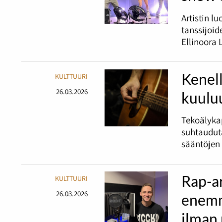
Artistin l
tanssijoid
Ellinoora 
Kenell
KULTTUURI
26.03.2026
kuulu
Tekoälykap
suhtaudut
sääntöjen 
Rap-ar
KULTTUURI
26.03.2026
enemm
ilman