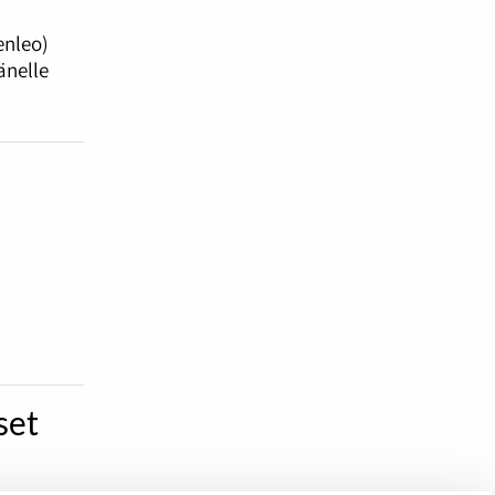
enleo)
änelle
set