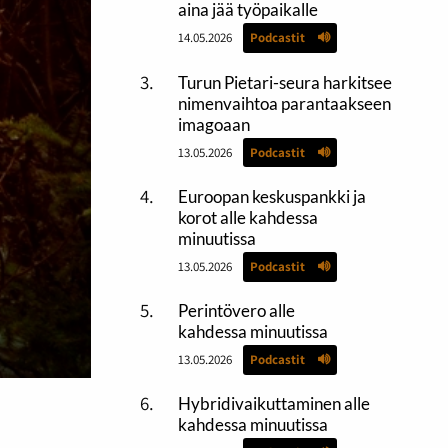
aina jää työpaikalle
14.05.2026
Podcastit
Turun Pietari-seura harkitsee
nimenvaihtoa parantaakseen
imagoaan
13.05.2026
Podcastit
Euroopan keskuspankki ja
korot alle kahdessa
minuutissa
13.05.2026
Podcastit
Perintövero alle
kahdessa minuutissa
13.05.2026
Podcastit
Hybridivaikuttaminen alle
kahdessa minuutissa