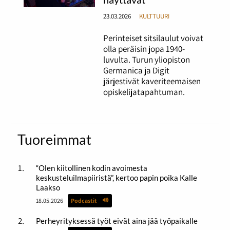
23.03.2026
KULTTUURI
Perinteiset sitsilaulut voivat
olla peräisin jopa 1940-
luvulta. Turun yliopiston
Germanica ja Digit
järjestivät kaveriteemaisen
opiskelijatapahtuman.
Tuoreimmat
“Olen kiitollinen kodin avoimesta
keskusteluilmapiiristä”, kertoo papin poika Kalle
Laakso
18.05.2026
Podcastit
Perheyrityksessä työt eivät aina jää työpaikalle