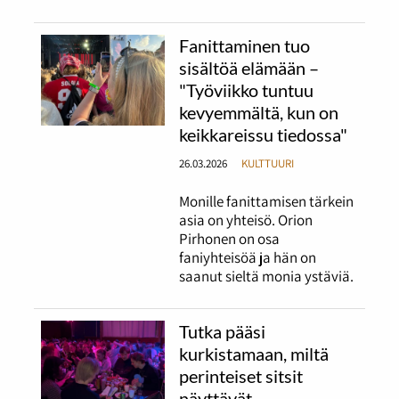
Fanittaminen tuo
sisältöä elämään –
"Työviikko tuntuu
kevyemmältä, kun on
keikkareissu tiedossa"
26.03.2026
KULTTUURI
Monille fanittamisen tärkein
asia on yhteisö. Orion
Pirhonen on osa
faniyhteisöä ja hän on
saanut sieltä monia ystäviä.
Tutka pääsi
kurkistamaan, miltä
perinteiset sitsit
näyttävät