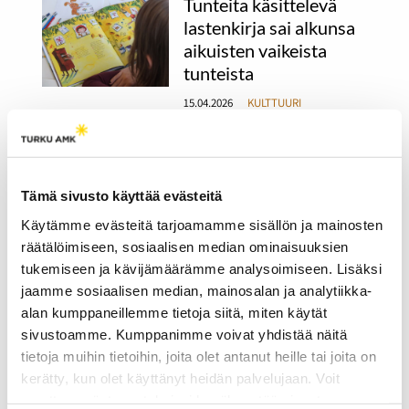
Tunteita käsittelevä
lastenkirja sai alkunsa
aikuisten vaikeista
tunteista
15.04.2026
KULTTUURI
Veera Vähämaan ja Keanne
van de Kreeken
runokuvakirjan idea alkoi
Tämä sivusto käyttää evästeitä
hahmottua vähitellen, kun
he jakoivat ajatuksiaan
Käytämme evästeitä tarjoamamme sisällön ja mainosten
hankalassa
räätälöimiseen, sosiaalisen median ominaisuuksien
elämäntilanteessa.
tukemiseen ja kävijämäärämme analysoimiseen. Lisäksi
jaamme sosiaalisen median, mainosalan ja analytiikka-
Koreografi ohjaa myös
alan kumppaneillemme tietoja siitä, miten käytät
luonnollista liikettä —
sivustoamme. Kumppanimme voivat yhdistää näitä
show ei rakennu
tietoja muihin tietoihin, joita olet antanut heille tai joita on
kerätty, kun olet käyttänyt heidän palvelujaan. Voit
yhdessä yössä
muuttaa evästeasetuksiesi hyväksyntää sivuston