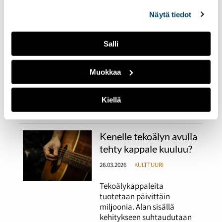
26.03.2026
KULTTUURI
alalaidassa olevasta
Evästeasetukset
linkistä.
Näytä tiedot
Artistin luonnollinen liike
lavalla vaatii tarkkaa
suunnittelua, samoin kuin
Salli
tanssijoiden koreografiat.
Ammattikoreografit ja -
Muokkaa
tanssijat Tiia Kasurinen ja
Ellinoora Lehti kertovat
työstään Suomessa ja
Kiellä
ulkomailla.
Kenelle tekoälyn avulla
tehty kappale kuuluu?
26.03.2026
KULTTUURI
Tekoälykappaleita
tuotetaan päivittäin
miljoonia. Alan sisällä
kehitykseen suhtaudutaan