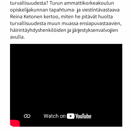
turvallisuudesta? Turun ammattikorkeakoulun
opiskelijakunnan tapahtuma- ja viestintävastaava
Reina Ketonen kertoo, miten he pitävät huolta
turvallisuudesta muun muassa ensiapuvastaavien,
häirintäyhdyshenkilöiden ja järjestyksenvalvojien
avulla.